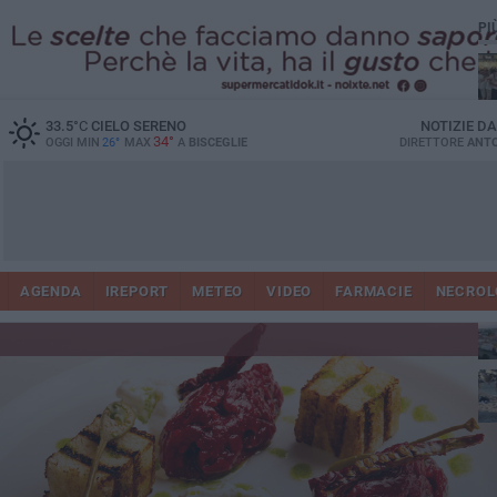
PI
Ro
33.5
°C
CIELO SERENO
NOTIZIE D
34°
OGGI MIN
26°
MAX
A
BISCEGLIE
DIRETTORE
ANTO
AGENDA
IREPORT
METEO
VIDEO
FARMACIE
NECROL
ab