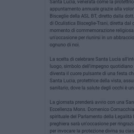
Santa Lucia, venerata come la protettric
appuntamento annuale grazie alla volont
Bisceglie della ASL BT, diretto dalla dot
di Oculistica Bisceglie-Trani, diretta da
momento di commemorazione religiosa, ma
un'occasione per riunirsi in un abbraccio 
ognuno di noi.
La scelta di celebrare Santa Lucia all'i
luogo, simbolo dell'impegno quotidiano di 
diventa il cuore pulsante di una festa che
Santa Lucia, protettrice della vista, as
sanitario, dove la salute degli occhi è u
La giornata prenderà avvio con una San
Eccellenza Mons. Domenico Cornacchia, V
spirituale del Parlamento della Legalit
preghiera sarà un'occasione per ringraziar
per invocare la protezione divina su cias