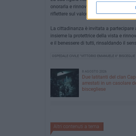
onorarla e rinnovare la propria devozio
riflettere sul valore della salute.
La cittadinanza è invitata a partecipare a
insieme la protettrice della vista e rinnov
e il benessere di tutti, rinsaldando il se
OSPEDALE CIVILE "VITTORIO EMANUELE II" BISCEGLIE
8 AGOSTO 2026
Due latitanti del clan Capr
arrestati in un casolare d
biscegliese
Altri contenuti a tema