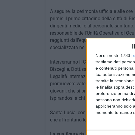
A seguire, la cerimonia ufficiale alle ore 
primis il primo cittadino della città di 
dirigenti medici e al personale sanitario
responsabile dell'Unità Operativa di Oculis
raggiunti dall'equipe da lui diretta, sott
I
specializzata nella cura delle malattie de
Noi e i nostri 1733
p
Interverranno il Commissario Straordinar
trattiamo dati person
e contenuti personali
Bisceglie, Dott.ssa Pierangela Nardella
tua autorizzazione no
Legalità Internazionale, movimento cult
tramite la scansione 
promuovere valori di giustizia e verità, 
le finalità sopra des
giovani, che si propone di costruire una cu
preferenze prima di 
ispirandosi a chi ha lottato contro mafie
possono non richieder
applicheranno solo a
Santa Lucia, con la sua storia e il suo m
momento tornando su 
che affrontano le difficoltà della vita, i
La sua figura risuona profondamente nel