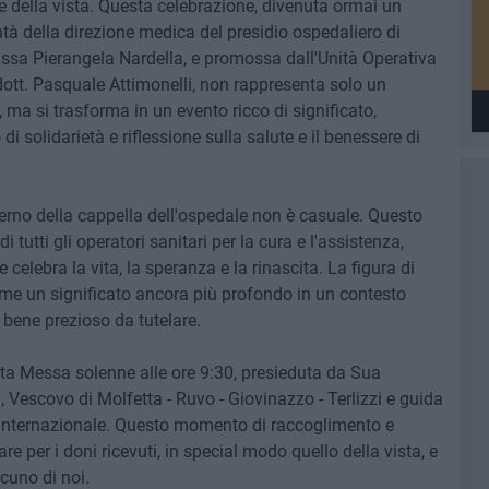
e della vista. Questa celebrazione, divenuta ormai un
à della direzione medica del presidio ospedaliero di
t.ssa Pierangela Nardella, e promossa dall'Unità Operativa
l dott. Pasquale Attimonelli, non rappresenta solo un
 si trasforma in un evento ricco di significato,
di solidarietà e riflessione sulla salute e il benessere di
nterno della cappella dell'ospedale non è casuale. Questo
tutti gli operatori sanitari per la cura e l'assistenza,
 celebra la vita, la speranza e la rinascita. La figura di
sume un significato ancora più profondo in un contesto
n bene prezioso da tutelare.
ta Messa solenne alle ore 9:30, presieduta da Sua
escovo di Molfetta - Ruvo - Giovinazzo - Terlizzi e guida
à Internazionale. Questo momento di raccoglimento e
e per i doni ricevuti, in special modo quello della vista, e
cuno di noi.