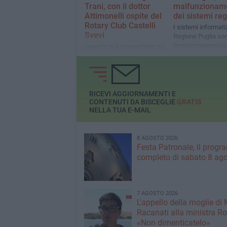
Trani, con il dottor
malfunzionam
Attimonelli ospite del
dei sistemi reg
Rotary Club Castelli
I sistemi informatiz
Svevi
Regione Puglia son
temporaneamente
L'evento si è concentrato sul
raggiungibili
tema cruciale della salute
oculare: Maculopatia e
Cataratta
RICEVI AGGIORNAMENTI E
CONTENUTI DA BISCEGLIE
GRATIS
NELLA TUA E-MAIL
8 AGOSTO 2026
Festa Patronale, il prog
completo di sabato 8 ag
7 AGOSTO 2026
L'appello della moglie di
Racanati alla ministra Ro
«Non dimenticatelo»