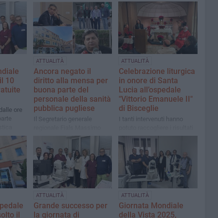
ATTUALITÀ
ATTUALITÀ
diale
Ancora negato il
Celebrazione liturgica
il 10
diritto alla mensa per
in onore di Santa
atuite
buona parte del
Lucia all’ospedale
personale della sanità
"Vittorio Emanuele II"
pubblica pugliese
di Bisceglie
dalle ore
parte
Il Segretario generale
I tanti intervenuti hanno
stica
regionale Fials Massimo
potuto raccogliere i risultati
Pasquale
Mincuzzi sollecita i vertici
raggiunti dall'UOSVD di
regionali
Oculistica Bisceglie-Trani
ATTUALITÀ
ATTUALITÀ
spedale
Grande successo per
Giornata Mondiale
olto il
la giornata di
della Vista 2025,