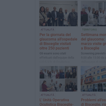
ATTUALITÀ
TERRITORIO
Per la giornata del
Settimana mon
glaucoma all'ospedale
del glaucoma: 
di Bisceglie visitati
marzo visite gr
oltre 250 pazienti
a Bisceglie
Gli esami sono stati
Screening previsti 
effettuati dall'equipe della
9.00 alle 13.00 da 
U.O.S.V.D. di Oculistica
dell'equipe di oculi
diretta dal dottor Pasquale
diretta dal dottor 
Attimonelli
Attimonelli
ATTUALITÀ
ATTUALITÀ
L' Unità Operativa
Problemi all'o
Oculistica Bisceglie-
di Bisceglie, ris