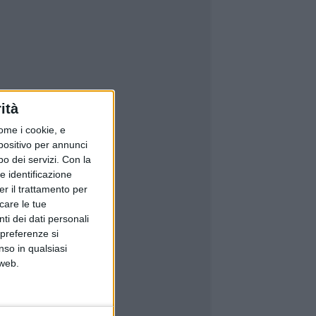
ità
ome i cookie, e
spositivo per annunci
o dei servizi.
Con la
e identificazione
er il trattamento per
icare le tue
ti dei dati personali
 preferenze si
nso in qualsiasi
 web.