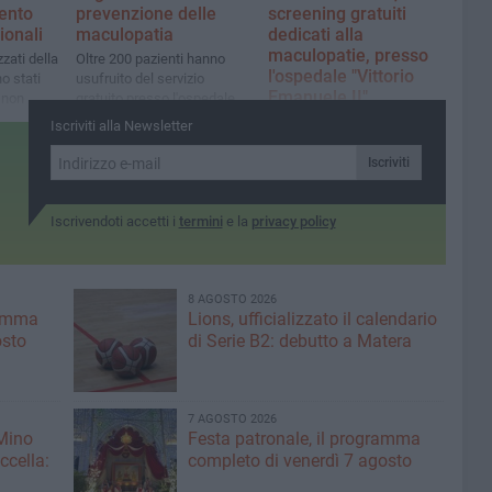
ento
prevenzione delle
screening gratuiti
ionali
maculopatia
dedicati alla
maculopatie, presso
zati della
Oltre 200 pazienti hanno
l'ospedale "Vittorio
o stati
usufruito del servizio
Emanuele II"
 non
gratuito presso l'ospedale
"Vittorio Emanuele II" di
A Bisceglie, giovedì 9
Iscriviti alla Newsletter
Bisceglie
ottobre, dalle ore 9 alle ore
13.30
Iscriviti
Iscrivendoti accetti i
termini
e la
privacy policy
8 AGOSTO 2026
ramma
Lions, ufficializzato il calendario
osto
di Serie B2: debutto a Matera
7 AGOSTO 2026
 Mino
Festa patronale, il programma
ccella:
completo di venerdì 7 agosto