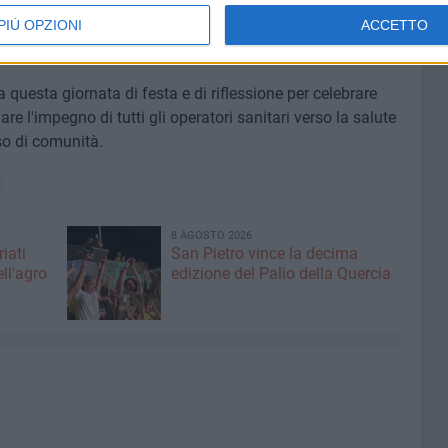
ne e vive questa celebrazione come un'opportunità per
PIÙ OPZIONI
ACCETTO
 questa giornata di festa e di riflessione per celebrare
are l'impegno di tutti gli operatori sanitari verso la salute
nso di comunità.
8 AGOSTO 2026
iati
San Pietro vince la decima
ell'agro
edizione del Palio della Quercia