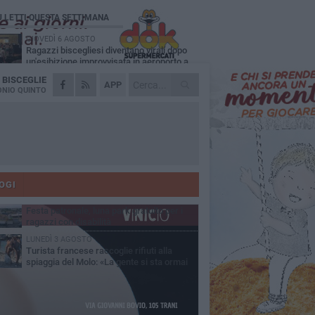
Ù LETTI QUESTA SETTIMANA
GIOVEDÌ 6 AGOSTO
Ragazzi biscegliesi diventano virali dopo
un'esibizione improvvisata in aeroporto a
ma-Fiumicino
A
BISCEGLIE
MARTEDÌ 4 AGOSTO
APP
Emergenza caldo, il Comune di Bisceglie
NIO QUINTO
attiva i "rifugi climatici"
MERCOLEDÌ 5 AGOSTO
Dramma alla spiaggia Bi-Marmi: un
anziano ha un malore e perde la vita
MARTEDÌ 4 AGOSTO
Due auto incendiate nella notte in via Dieta
delle Puglie
OGI
MERCOLEDÌ 5 AGOSTO
Festa patronale, luna park gratuito per i
ragazzi con disabilità
LUNEDÌ 3 AGOSTO
Turista francese raccoglie rifiuti alla
spiaggia del Molo: «La gente si sta ormai
ituando»