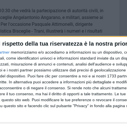
10:30 che vedrà la partecipazione di autorità civili, in
Bisceglie Angelantonio Angarano, e militari, assieme ai
. Per l'occasione Pasquale Attimonelli, dirigente
tica Bisceglie - Trani, illustrerà i numeri e i risultati
olineando l'eccellenza della struttura ospedaliera
l rispetto della tua riservatezza è la nostra prior
ll'occhio.
artner
memorizziamo e/o accediamo a informazioni su un dispositivo, c
io ASL BT Tiziana Dimatteo, la Direttrice Sanitaria P.O. di
ali, come identificatori univoci e informazioni standard inviate da un di
zzati, misurazione di annunci e contenuti, analisi dell'audience e svilupp
 e Nicolò Mannino, Presidente del Parlamento della
i e i nostri partner possiamo utilizzare dati precisi di geolocalizzazione 
urale nato per diffondere una coscienza antimafiosa e
del dispositivo. Puoi fare clic per consentire a noi e ai nostri 1733 partn
con particolare attenzione al mondo della scuola e ai
critte. In alternativa puoi accedere a informazioni più dettagliate e modif
ltura della legalità nel rispetto dei principi costituzionali,
acconsentire o di negare il consenso.
Si rende noto che alcuni trattamen
 e criminalità organizzata.
e il tuo consenso, ma hai il diritto di opporti a tale trattamento. Le tue
 questo sito web. Puoi modificare le tue preferenze o revocare il conse
artirio, rappresenta un faro di speranza per tutti coloro
questo sito e facendo clic sul pulsante "Privacy" in fondo alla pagina
n particolare per coloro che lottano contro problemi di vista.
 cuore della comunità, che ogni anno si riunisce per