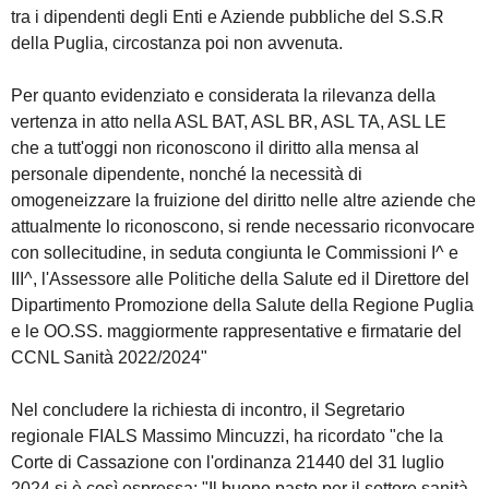
tra i dipendenti degli Enti e Aziende pubbliche del S.S.R
della Puglia, circostanza poi non avvenuta.
Per quanto evidenziato e considerata la rilevanza della
vertenza in atto nella ASL BAT, ASL BR, ASL TA, ASL LE
che a tutt'oggi non riconoscono il diritto alla mensa al
personale dipendente, nonché la necessità di
omogeneizzare la fruizione del diritto nelle altre aziende che
attualmente lo riconoscono, si rende necessario riconvocare
con sollecitudine, in seduta congiunta le Commissioni I^ e
III^, l'Assessore alle Politiche della Salute ed il Direttore del
Dipartimento Promozione della Salute della Regione Puglia
e le OO.SS. maggiormente rappresentative e firmatarie del
CCNL Sanità 2022/2024"
Nel concludere la richiesta di incontro, il Segretario
regionale FIALS Massimo Mincuzzi, ha ricordato "che la
Corte di Cassazione con l'ordinanza 21440 del 31 luglio
2024 si è così espressa: "Il buono pasto per il settore sanità