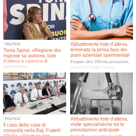
Abbattimento liste d'attesa,
POLITICA
terminata la prima fase dei
Tonia Spina: «Regione dia
piani aziendali sperimentali
risposte su autismo, liste
d'attesa e carenza di
Erogate oltre 155mila prestazioni,
personale»
superato il target, calano
prescrizioni del 10%. Allo studio la
Le parole della consigliera
fase 2
regionale biscegliese a seguito del
consiglio monotematico sulla
sanità
Abbattimento liste d'attesa,
POLITICA
visite specialistiche tra le
Il caso delle case di
prenotazioni anticipate
comunità nella Bat, Fratelli
d'Italia: «Strutture non