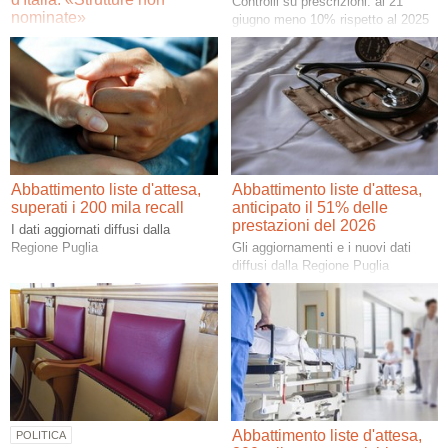
Controlli su prescrizioni: al 21
nominate»
giugno meno 10% rispetto al 2025
La denuncia: «Abbiamo trovato
bocche cucite quando abbiamo
chiesto informazioni sullo stato di
avanzamento dei cantieri»
Abbattimento liste d'attesa,
Abbattimento liste d'attesa,
superati i 200 mila recall
anticipato il 51% delle
prestazioni del 2026
I dati aggiornati diffusi dalla
Regione Puglia
Gli aggiornamenti e i nuovi dati
diffusi dalla Regione Puglia
Abbattimento liste d'attesa,
POLITICA