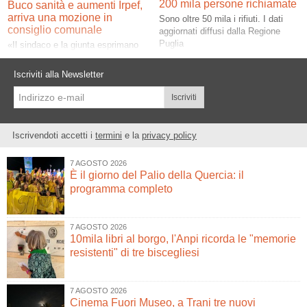
200 mila persone richiamate
Buco sanità e aumenti Irpef,
arriva una mozione in
Sono oltre 50 mila i rifiuti. I dati
consiglio comunale
aggiornati diffusi dalla Regione
Puglia
«Il sindaco e la giunta esprimano
contrarietà sulla manovra». Lo
chiedono tre esponenti
Iscriviti alla Newsletter
dell'opposizione
Iscriviti
Iscrivendoti accetti i
termini
e la
privacy policy
7 AGOSTO 2026
È il giorno del Palio della Quercia: il
programma completo
7 AGOSTO 2026
10mila libri al borgo, l'Anpi ricorda le "memorie
resistenti" di tre biscegliesi
7 AGOSTO 2026
Cinema Fuori Museo, a Trani tre nuovi