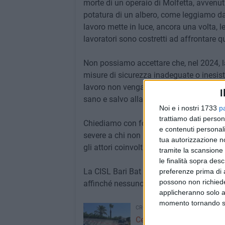
morte di un operaio di Molfetta, avvenut
potatura di un albero, come leggiamo d
lavoro mette in luce, ancora una volta, l
lavoratori sono costretti ad affrontare 
Non possiamo accettare che, nel 2024, la
misure di sicurezza inadeguate o inesiste
lavoro non vengano rispettate con il mass
I
sano e salvo alla fine della giornata lavo
Noi e i nostri 1733
p
trattiamo dati person
Chiediamo con forza alle autorità compete
e contenuti personali
severe a chi non rispetta le norme di si
tua autorizzazione no
gli attori coinvolti per garantire che tr
tramite la scansione 
le finalità sopra des
La CISL Bari Bat continuerà a lottare per l
preferenze prima di 
possono non richieder
affinché nessuno debba più piangere la p
applicheranno solo a
momento tornando su 
CRONACA
Cestello elevatore tocca