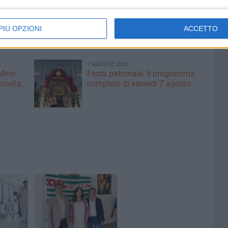
PIÙ OPZIONI
ACCETTO
7 AGOSTO 2026
 Mino
Festa patronale, il programma
ccella:
completo di venerdì 7 agosto