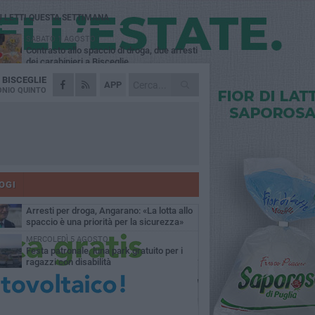
Ù LETTI QUESTA SETTIMANA
SABATO 1 AGOSTO
Contrasto allo spaccio di droga, due arresti
dei carabinieri a Bisceglie
A
BISCEGLIE
MARTEDÌ 4 AGOSTO
APP
Emergenza caldo, il Comune di Bisceglie
NIO QUINTO
attiva i "rifugi climatici"
MERCOLEDÌ 5 AGOSTO
Dramma alla spiaggia Bi-Marmi: un
anziano ha un malore e perde la vita
MARTEDÌ 4 AGOSTO
Due auto incendiate nella notte in via Dieta
delle Puglie
OGI
SABATO 1 AGOSTO
Arresti per droga, Angarano: «La lotta allo
spaccio è una priorità per la sicurezza»
MERCOLEDÌ 5 AGOSTO
Festa patronale, luna park gratuito per i
ragazzi con disabilità