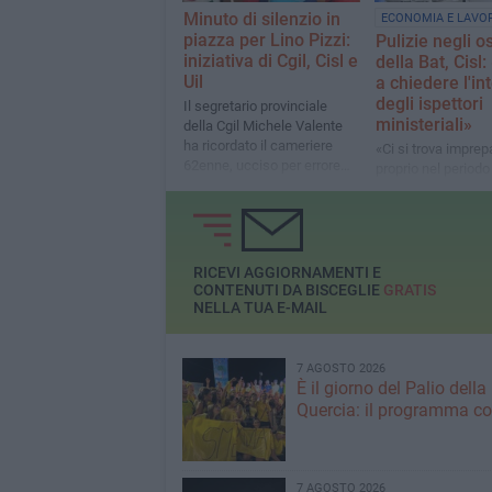
Minuto di silenzio in
ECONOMIA E LAVO
piazza per Lino Pizzi:
Pulizie negli o
iniziativa di Cgil, Cisl e
della Bat, Cisl:
Uil
a chiedere l'in
degli ispettori
Il segretario provinciale
ministeriali»
della Cgil Michele Valente
ha ricordato il cameriere
«Ci si trova imprep
62enne, ucciso per errore
proprio nel periodo
giovedì sera mentre stava
critico dell'anno»
lavorando in un ristorante
RICEVI AGGIORNAMENTI E
CONTENUTI DA BISCEGLIE
GRATIS
NELLA TUA E-MAIL
7 AGOSTO 2026
È il giorno del Palio della
Quercia: il programma c
7 AGOSTO 2026