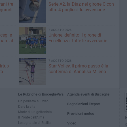
ani tre
Serie A2, la Diaz nel girone C con
 grandi
altre 4 pugliesi: le avversarie
7 AGOSTO 2026
sceglie
Unione, definito il girone di
nare al
Eccellenza: tutte le avversarie
7 AGOSTO 2026
irtus
Star Volley, il primo passo è la
rà
conferma di Annalisa Mileno
Le Rubriche di BisceglieViva
Agenda eventi di Bisceglie
Un pediatra sul web
Segnalazioni iReport
Dare la vita
Morte di un gettonista
Previsioni meteo
Il Ponte dell'Almà
I
Le ragnatele di Ersilia
Video
R