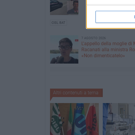
CISL BAT
7 AGOSTO 2026
L'appello della moglie di
Racanati alla ministra Ro
«Non dimenticatelo»
Altri contenuti a tema