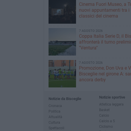
Cinema Fuori Museo, a Tr
nuovi appuntamenti tra i
classici del cinema
7 AGOSTO 2026
Coppa Italia Serie D, il Bi
affronterà il turno prelimi
"Ventura"
7 AGOSTO 2026
Promozione, Don Uva e V
Bisceglie nel girone A: sa
ancora derby
Notizie sportive
Notizie da Bisceglie
Atletica leggera
Cronaca
Basket
Politica
Calcio
Attualità
Calcio a 5
Cultura
Ciclismo
Spettacoli