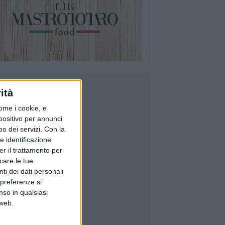
ità
ome i cookie, e
spositivo per annunci
o dei servizi.
Con la
e identificazione
er il trattamento per
icare le tue
ti dei dati personali
 preferenze si
nso in qualsiasi
 web.