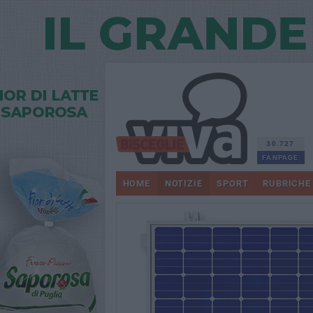
30.727
FANPAGE
HOME
NOTIZIE
SPORT
RUBRICHE