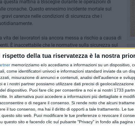
a questa mattina a Bisceglie durante le operazioni di
alle cronache. Questo ennesimo incidente mortale sul
e gravi carenze nelle condizioni di sicurezza che i
quotidianamente.
 vita dei lavoratori sia ancora messa a rischio a causa di
nti. È inaccettabile che le normative sulla sicurezza sul
imo rigore. Ogni lavoratore ha il diritto di tornare a casa
l rispetto della tua riservatezza è la nostra prior
rativa.
artner
memorizziamo e/o accediamo a informazioni su un dispositivo, c
ali, come identificatori univoci e informazioni standard inviate da un di
nti di intensificare i controlli e di applicare sanzioni
zzati, misurazione di annunci e contenuti, analisi dell'audience e svilupp
curezza. È necessario un impegno concreto da parte di tutti
i e i nostri partner possiamo utilizzare dati precisi di geolocalizzazione 
agedie come questa non si ripetano mai più.
del dispositivo. Puoi fare clic per consentire a noi e ai nostri 1733 partn
critte. In alternativa puoi accedere a informazioni più dettagliate e modif
a tutela dei diritti e della sicurezza dei lavoratori,
acconsentire o di negare il consenso.
Si rende noto che alcuni trattamen
e il tuo consenso, ma hai il diritto di opporti a tale trattamento. Le tue
erdita di un proprio caro a causa di negligenze evitabili.
 questo sito web. Puoi modificare le tue preferenze o revocare il conse
questo sito e facendo clic sul pulsante "Privacy" in fondo alla pagina
 cavi, 58enne muore folgorato a Bisceglie