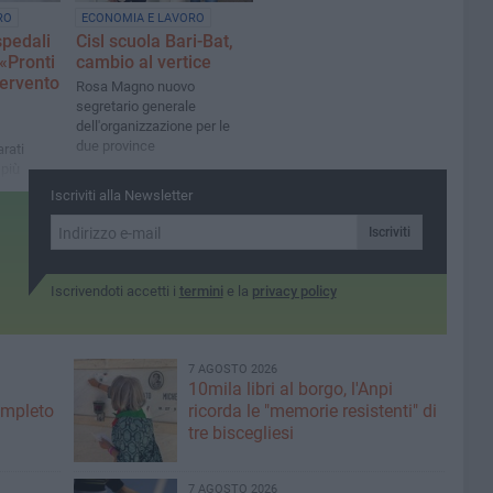
RO
ECONOMIA E LAVORO
spedali
Cisl scuola Bari-Bat,
 «Pronti
cambio al vertice
tervento
Rosa Magno nuovo
segretario generale
dell'organizzazione per le
due province
arati
 più
Iscriviti alla Newsletter
Iscriviti
Iscrivendoti accetti i
termini
e la
privacy policy
7 AGOSTO 2026
10mila libri al borgo, l'Anpi
ompleto
ricorda le "memorie resistenti" di
tre biscegliesi
7 AGOSTO 2026