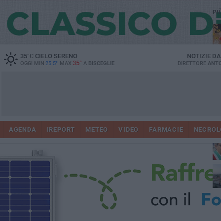
PI
35
°C
CIELO SERENO
NOTIZIE D
35°
OGGI MIN
25.5°
MAX
A
BISCEGLIE
DIRETTORE
ANTO
AGENDA
IREPORT
METEO
VIDEO
FARMACIE
NECROL