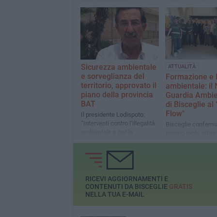
estrattivi storici
ambientale tramite attività di
clean up e non solo su
territorio cittadino
Sicurezza ambientale
ATTUALITÀ
e sorveglianza del
Formazione e l
territorio, approvato il
ambientale: il
piano della provincia
Guardia Ambie
BAT
di Bisceglie al
Flow"
Il presidente Lodispoto:
“Interventi contro l’illegalità
Bisceglie conferma
ambientale e per la
proprio ruolo attivo
sicurezza dei cittadini”
tutela del territorio
RICEVI AGGIORNAMENTI E
CONTENUTI DA BISCEGLIE
GRATIS
NELLA TUA E-MAIL