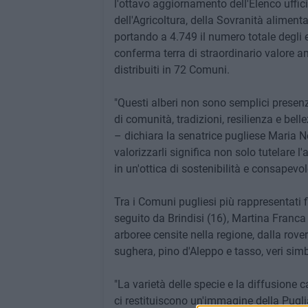
l'ottavo aggiornamento dell'Elenco uffici
dell'Agricoltura, della Sovranità alimenta
portando a 4.749 il numero totale degli e
conferma terra di straordinario valore 
distribuiti in 72 Comuni.
"Questi alberi non sono semplici presen
di comunità, tradizioni, resilienza e bel
– dichiara la senatrice pugliese Maria Noc
valorizzarli significa non solo tutelare l'
in un'ottica di sostenibilità e consapevol
Tra i Comuni pugliesi più rappresentati
seguito da Brindisi (16), Martina Franca
arboree censite nella regione, dalla rover
sughera, pino d'Aleppo e tasso, veri sim
"La varietà delle specie e la diffusione ca
ci restituiscono un'immagine della Pugl