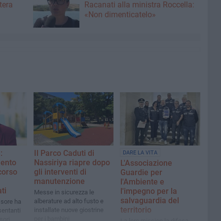
tera
Racanati alla ministra Roccella:
«Non dimenticatelo»
:
Il Parco Caduti di
DARE LA VITA
iento
Nassiriya riapre dopo
L'Associazione
corso
gli interventi di
Guardie per
manutenzione
l'Ambiente e
ti
l'impegno per la
Messe in sicurezza le
salvaguardia del
alberature ad alto fusto e
ssore ha
territorio
installate nuove giostrine
sentanti
per i bambini
sori
La loro mission la difesa