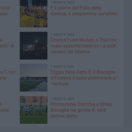
7 AGOSTO 2026
ramma
È il giorno del Palio della
osto
Quercia: il programma completo
7 AGOSTO 2026
pi
Cinema Fuori Museo, a Trani tre
enti" di
nuovi appuntamenti tra i grandi
classici del cinema
7 AGOSTO 2026
ne C con
Coppa Italia Serie D, il Bisceglie
arie
affronterà il turno preliminare al
"Ventura"
7 AGOSTO 2026
di
Promozione, Don Uva e Virtus
sarie
Bisceglie nel girone A: sarà
ancora derby