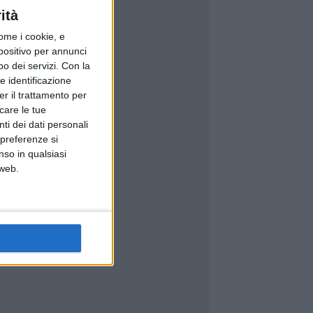
ità
ome i cookie, e
spositivo per annunci
o dei servizi.
Con la
e identificazione
er il trattamento per
icare le tue
ti dei dati personali
 preferenze si
nso in qualsiasi
 web.