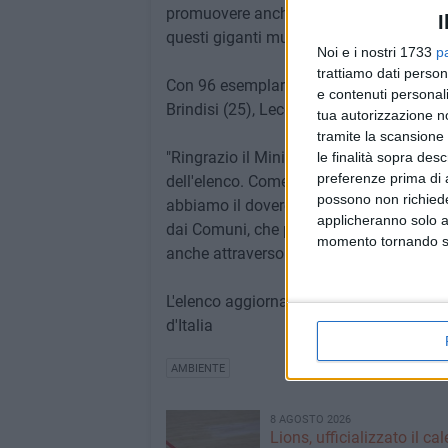
promuovere anche attraverso percorsi edu
I
questi giganti muti vengano dimenticati: v
Noi e i nostri 1733
p
trattiamo dati person
Con 96 esemplari, è la provincia di Foggi
e contenuti personali
Brindisi (25), Lecce (22), Taranto (22) e 
tua autorizzazione no
tramite la scansione 
"Ringrazio il Ministro Lollobrigida e il 
le finalità sopra des
preferenze prima di 
dell'elenco. Come rappresentanti delle I
possono non richieder
abbiamo il dovere di trasformare questo 
applicheranno solo a
dai Comuni, che possono diventare prota
momento tornando su 
anche attraverso la scuola, l'associazioni
L'elenco aggiornato è consultabile sul s
d'Italia
AMBIENTE
8 AGOSTO 2026
Lions, ufficializzato il ca