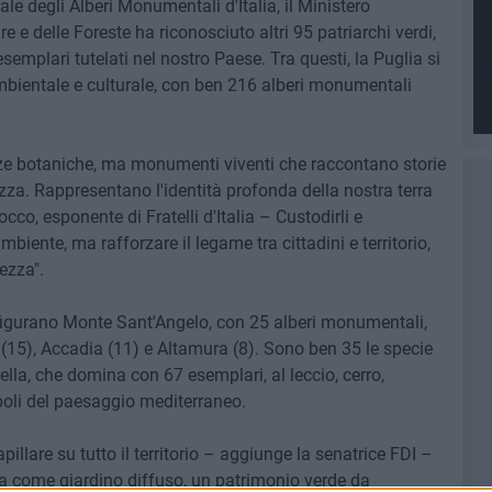
ale degli Alberi Monumentali d'Italia, il Ministero
re e delle Foreste ha riconosciuto altri 95 patriarchi verdi,
semplari tutelati nel nostro Paese. Tra questi, la Puglia si
ambientale e culturale, con ben 216 alberi monumentali
ze botaniche, ma monumenti viventi che raccontano storie
lezza. Rappresentano l'identità profonda della nostra terra
co, esponente di Fratelli d'Italia – Custodirli e
ambiente, ma rafforzare il legame tra cittadini e territorio,
ezza".
 figurano Monte Sant'Angelo, con 25 alberi monumentali,
 (15), Accadia (11) e Altamura (8). Sono ben 35 le specie
ella, che domina con 67 esemplari, al leccio, cerro,
boli del paesaggio mediterraneo.
pillare su tutto il territorio – aggiunge la senatrice FDI –
ia come giardino diffuso, un patrimonio verde da