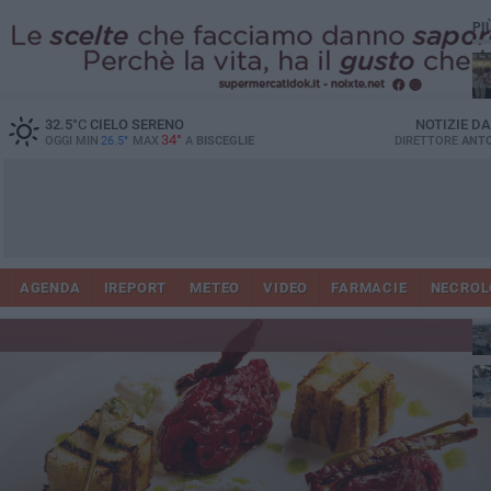
PI
Ro
32.5
°C
CIELO SERENO
NOTIZIE D
34°
OGGI MIN
26.5°
MAX
A
BISCEGLIE
DIRETTORE
ANTO
AGENDA
IREPORT
METEO
VIDEO
FARMACIE
NECROL
ab