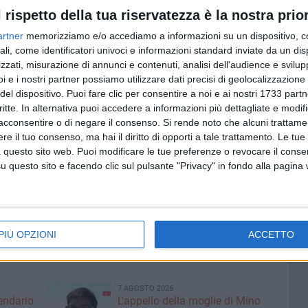
cativi, turistici e culturali. Non possiamo permettere che
l rispetto della tua riservatezza è la nostra prior
anno raccontati, visitati, studiati, amati".
artner
memorizziamo e/o accediamo a informazioni su un dispositivo, c
ali, come identificatori univoci e informazioni standard inviate da un di
a a vantare il primato regionale, seguita da Bari (45),
zzati, misurazione di annunci e contenuti, analisi dell'audience e svilupp
Barletta-Andria-Trani (6).
i e i nostri partner possiamo utilizzare dati precisi di geolocalizzazione 
del dispositivo. Puoi fare clic per consentire a noi e ai nostri 1733 partn
Masaf per l'importante lavoro di tutela e aggiornamento
critte. In alternativa puoi accedere a informazioni più dettagliate e modif
acconsentire o di negare il consenso.
Si rende noto che alcuni trattamen
stituzioni – conclude la Sen. Maria Nocco (FDI) –
e il tuo consenso, ma hai il diritto di opporti a tale trattamento. Le tue
censimento in azioni concrete di valorizzazione, a partire
 questo sito web. Puoi modificare le tue preferenze o revocare il conse
gonisti della promozione del proprio patrimonio arboreo,
questo sito e facendo clic sul pulsante "Privacy" in fondo alla pagina
smo e le attività turistiche".
ito del Ministero: masaf.gov.it – Alberi Monumentali
PIÙ OPZIONI
ACCETTO
7 AGOSTO 2026
lendario
L'appello della moglie di Mino