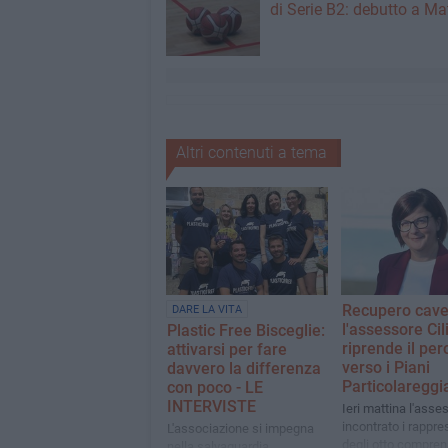
di Serie B2: debutto a Ma
Altri contenuti a tema
Recupero cave
DARE LA VITA
l'assessore Cil
Plastic Free Bisceglie:
riprende il per
attivarsi per fare
verso i Piani
davvero la differenza
Particolareggia
con poco - LE
INTERVISTE
Ieri mattina l'asse
incontrato i rappre
L'associazione si impegna
degli otto compren
nella salvaguardia