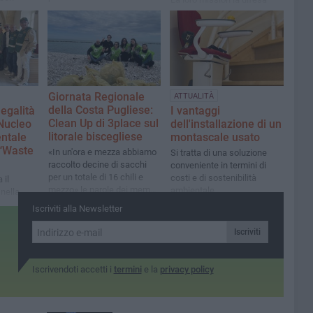
dell’ambiente e degli
animali, con un impegno
costante nella divulgazione
e nella prevenzione
Giornata Regionale
ATTUALITÀ
della Costa Pugliese:
egalità
I vantaggi
Clean Up di 3place sul
 Nucleo
dell'installazione di un
litorale biscegliese
ntale
montascale usato
 “Waste
«In un'ora e mezza abbiamo
Si tratta di una soluzione
raccolto decine di sacchi
conveniente in termini di
per un totale di 16 chili e
costi e di sostenibilità
 il
mezzo» le parole dei membri
ambientale
 nella
dell'associazione
Iscriviti alla Newsletter
Iscriviti
Iscrivendoti accetti i
termini
e la
privacy policy