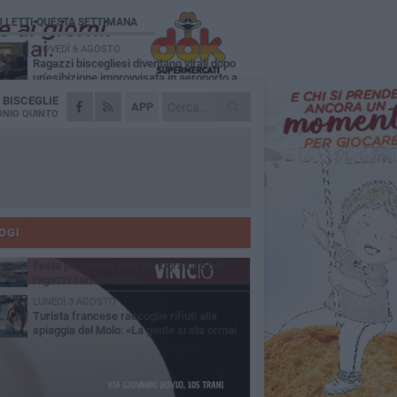
Ù LETTI QUESTA SETTIMANA
GIOVEDÌ 6 AGOSTO
Ragazzi biscegliesi diventano virali dopo
un'esibizione improvvisata in aeroporto a
ma-Fiumicino
A
BISCEGLIE
MARTEDÌ 4 AGOSTO
APP
Emergenza caldo, il Comune di Bisceglie
NIO QUINTO
attiva i "rifugi climatici"
MERCOLEDÌ 5 AGOSTO
Dramma alla spiaggia Bi-Marmi: un
anziano ha un malore e perde la vita
MARTEDÌ 4 AGOSTO
Due auto incendiate nella notte in via Dieta
delle Puglie
OGI
MERCOLEDÌ 5 AGOSTO
Festa patronale, luna park gratuito per i
ragazzi con disabilità
LUNEDÌ 3 AGOSTO
Turista francese raccoglie rifiuti alla
spiaggia del Molo: «La gente si sta ormai
ituando»