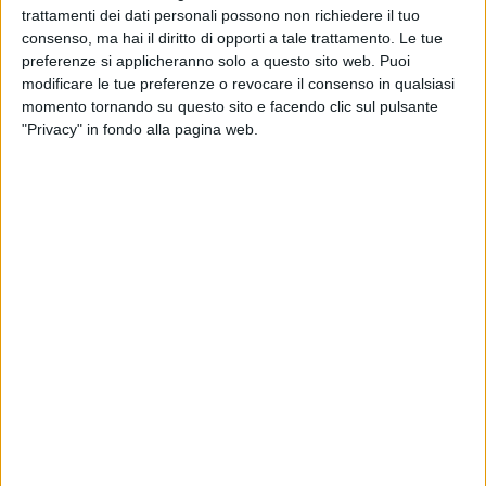
trattamenti dei dati personali possono non richiedere il tuo
La tecnologia prende vita davanti ai tuoi occhi!
consenso, ma hai il diritto di opporti a tale trattamento. Le tue
preferenze si applicheranno solo a questo sito web. Puoi
Laboratorio di Fisica - La Fisica in Azione!
modificare le tue preferenze o revocare il consenso in qualsiasi
momento tornando su questo sito e facendo clic sul pulsante
Scopri i segreti del mondo attraverso esperimenti pratici e
"Privacy" in fondo alla pagina web.
sorprendenti: luci, suoni, movimento e tanto altro ti
aspettano!
Laboratorio di Chimica - Esperimenti che Stupiscono!
Divertiti a scoprire come funzionano la natura e la
tecnologia con esperimenti pratici e sorprendenti.
Laboratorio di CAD e Stampa 3D - Dai Forma alle Idee:
Progetta e Crea in 3D!
Progetta, crea, dai vita alle tue idee! Scopri come trasformare
un disegno digitale in un oggetto reale con software di
progettazione e stampanti 3D.