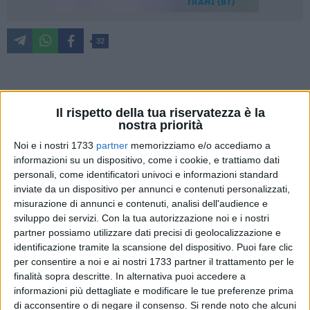
32
Il
Liceo "Da Vinci" di Bisceglie
organizza
venerdì 10 gennaio
2025
dalle ore 15.00 alle ore 18.00 undici diversi laboratori
Il rispetto della tua riservatezza è la
nostra priorità
per gli studenti e le studentesse delle scuole secondarie di
primo grado di Bisceglie e delle città limitrofe per presentare
Noi e i nostri 1733
partner
memorizziamo e/o accediamo a
informazioni su un dispositivo, come i cookie, e trattiamo dati
la proposta didattica e le curvature degli indirizzi Scientifico,
personali, come identificatori univoci e informazioni standard
Scienze Applicate, Linguistico e Coreutico.
inviate da un dispositivo per annunci e contenuti personalizzati,
Per agevolare la partecipazione alle attività è necessaria la
misurazione di annunci e contenuti, analisi dell'audience e
prenotazione tramite
questo link
.
sviluppo dei servizi.
Con la tua autorizzazione noi e i nostri
partner possiamo utilizzare dati precisi di geolocalizzazione e
Ecco l'elenco dei laboratori previsti per l'intero pomeriggio:
identificazione tramite la scansione del dispositivo. Puoi fare clic
per consentire a noi e ai nostri 1733 partner il trattamento per le
Laboratorio di Robotica - Fai Muovere un Robot!
finalità sopra descritte. In alternativa puoi accedere a
informazioni più dettagliate e modificare le tue preferenze prima
di acconsentire o di negare il consenso.
Si rende noto che alcuni
Prova a programmare un robot e scopri come farlo muovere.