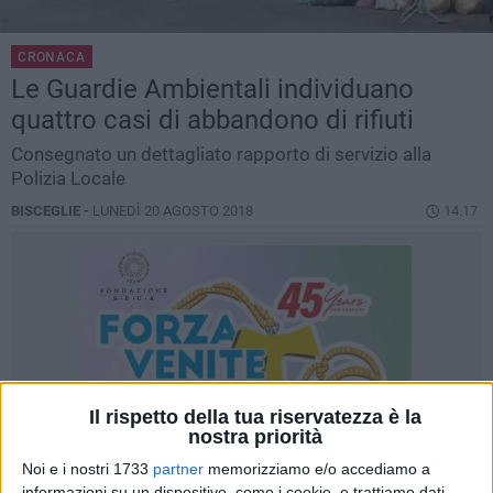
CRONACA
Le Guardie Ambientali individuano
quattro casi di abbandono di rifiuti
Consegnato un dettagliato rapporto di servizio alla
Polizia Locale
BISCEGLIE -
LUNEDÌ 20 AGOSTO 2018
14.17
Il rispetto della tua riservatezza è la
nostra priorità
Noi e i nostri 1733
partner
memorizziamo e/o accediamo a
informazioni su un dispositivo, come i cookie, e trattiamo dati