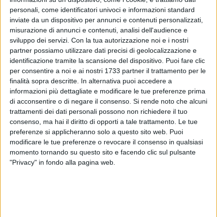
personali, come identificatori univoci e informazioni standard
inviate da un dispositivo per annunci e contenuti personalizzati,
misurazione di annunci e contenuti, analisi dell'audience e
sviluppo dei servizi.
Con la tua autorizzazione noi e i nostri
partner possiamo utilizzare dati precisi di geolocalizzazione e
identificazione tramite la scansione del dispositivo. Puoi fare clic
Il Nucleo Guardia Ambientale, impegnato costantemente
per consentire a noi e ai nostri 1733 partner il trattamento per le
finalità sopra descritte. In alternativa puoi accedere a
nell'attività di contrasto all'abbandono indiscriminato di
informazioni più dettagliate e modificare le tue preferenze prima
rifiuti sul territorio comunale, ha consegnato al Comando di
di acconsentire o di negare il consenso.
Si rende noto che alcuni
Polizia Locale di Bisceglie il rapporto di servizio,
trattamenti dei dati personali possono non richiedere il tuo
comprensivo di foto, riguardo l'attività di vigilanza
consenso, ma hai il diritto di opporti a tale trattamento. Le tue
ambientale svolta, per la quale si sono serviti di alcune
preferenze si applicheranno solo a questo sito web. Puoi
fototrappole.
modificare le tue preferenze o revocare il consenso in qualsiasi
momento tornando su questo sito e facendo clic sul pulsante
"Privacy" in fondo alla pagina web.
I controlli hanno permesso l'individuazione di quattro
cittadini sorpresi nel depositare rifiuti sul suolo pubblico in
ore serali nei pressi di via Andria, malgrado l'ordinanza sul
divieto di abbandono dei rifiuti emessa dal comune di
Bisceglie.