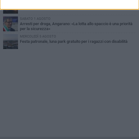
MARTEDÌ 4 AGOSTO
Due auto incendiate nella notte in via Dieta delle Puglie
SABATO 1 AGOSTO
Arresti per droga, Angarano: «La lotta allo spaccio è una priorità
per la sicurezza»
MERCOLEDÌ 5 AGOSTO
Festa patronale, luna park gratuito per i ragazzi con disabilità