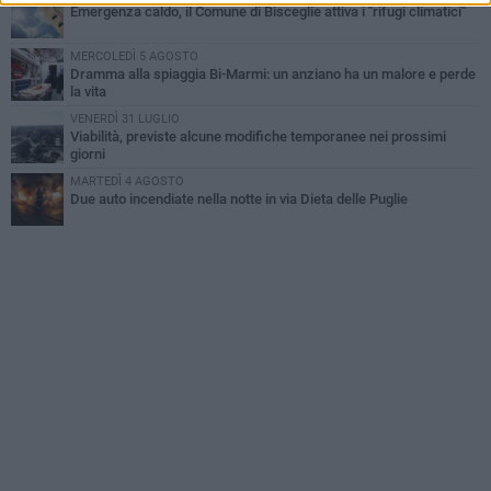
Emergenza caldo, il Comune di Bisceglie attiva i "rifugi climatici"
MERCOLEDÌ 5 AGOSTO
Dramma alla spiaggia Bi-Marmi: un anziano ha un malore e perde
la vita
VENERDÌ 31 LUGLIO
Viabilità, previste alcune modifiche temporanee nei prossimi
giorni
MARTEDÌ 4 AGOSTO
Due auto incendiate nella notte in via Dieta delle Puglie