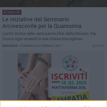
ATTUALITÀ
Le iniziative del Seminario
Arcivescovile per la Quaresima
Lectio Divina nelle varie parrocchie della Diocesi, Via
Crucis ogni venerdì in una chiesa biscegliese
BISCEGLIE -
DOMENICA 26 FEBBRAIO 2017
09.26