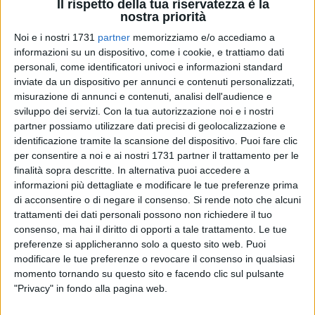
Il rispetto della tua riservatezza è la
nostra priorità
Noi e i nostri 1731
partner
memorizziamo e/o accediamo a
148
A cura di
informazioni su un dispositivo, come i cookie, e trattiamo dati
VITO TROILO
personali, come identificatori univoci e informazioni standard
inviate da un dispositivo per annunci e contenuti personalizzati,
misurazione di annunci e contenuti, analisi dell'audience e
sviluppo dei servizi.
Con la tua autorizzazione noi e i nostri
«Vivere la Quaresima e splendere come le stelle»
è l'obiettivo
partner possiamo utilizzare dati precisi di geolocalizzazione e
del programma di iniziative "Illuminati dalla Parola"
identificazione tramite la scansione del dispositivo. Puoi fare clic
predisposto dal Centro Diocesano per le vocazioni presso il
per consentire a noi e ai nostri 1731 partner il trattamento per le
Seminario Arcivescovile di Bisceglie in occasione del periodo
finalità sopra descritte. In alternativa puoi accedere a
dell'anno che precede la Pasqua.
informazioni più dettagliate e modificare le tue preferenze prima
«
La Quaresima è il momento favorevole per intensificare la
di acconsentire o di negare il consenso.
Si rende noto che alcuni
vita dello spirito attraverso i santi mezzi che la Chiesa ci
trattamenti dei dati personali possono non richiedere il tuo
consenso, ma hai il diritto di opporti a tale trattamento. Le tue
offre: il digiuno, la preghiera e l'elemosina. Alla base di tutto
preferenze si applicheranno solo a questo sito web. Puoi
c'è la Parola di Dio, che in questo tempo siamo invitati ad
modificare le tue preferenze o revocare il consenso in qualsiasi
ascoltare e meditare con maggiore assiduità»
ha affermato
momento tornando su questo sito e facendo clic sul pulsante
Papa Francesco nel suo messaggio in occasione della
"Privacy" in fondo alla pagina web.
Quaresima 2017.