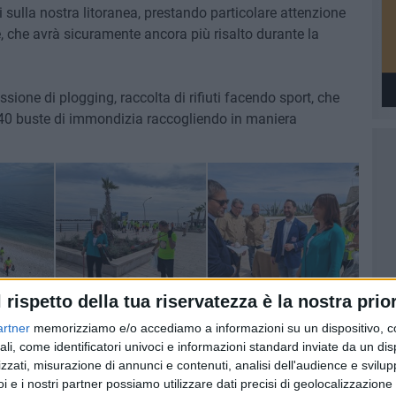
 sulla nostra litoranea, prestando particolare attenzione
e, che avrà sicuramente ancora più risalto durante la
ssione di plogging, raccolta di rifiuti facendo sport, che
re 40 buste di immondizia raccogliendo in maniera
l rispetto della tua riservatezza è la nostra prior
artner
memorizziamo e/o accediamo a informazioni su un dispositivo, c
ali, come identificatori univoci e informazioni standard inviate da un di
zzati, misurazione di annunci e contenuti, analisi dell'audience e svilupp
i e i nostri partner possiamo utilizzare dati precisi di geolocalizzazione 