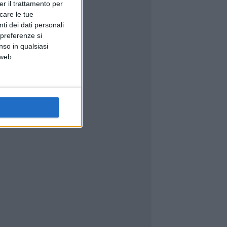
er il trattamento per
icare le tue
ti dei dati personali
 preferenze si
nso in qualsiasi
 web.