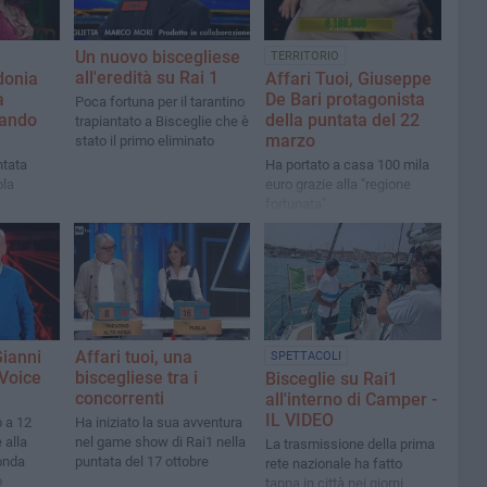
Un nuovo biscegliese
TERRITORIO
all'eredità su Rai 1
donia
Affari Tuoi, Giuseppe
a
De Bari protagonista
Poca fortuna per il tarantino
lando
della puntata del 22
trapiantato a Bisceglie che è
marzo
stato il primo eliminato
ntata
Ha portato a casa 100 mila
ola
euro grazie alla "regione
fortunata"
Gianni
Affari tuoi, una
SPETTACOLI
Voice
biscegliese tra i
Bisceglie su Rai1
1
concorrenti
all'interno di Camper -
IL VIDEO
o a 12
Ha iniziato la sua avventura
 alla
nel game show di Rai1 nella
La trasmissione della prima
onda
puntata del 17 ottobre
rete nazionale ha fatto
o
tappa in città nei giorni