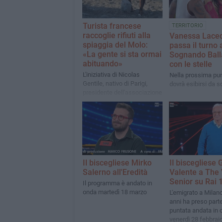
Turista francese
TERRITORIO
raccoglie rifiuti alla
Vanessa Lace
spiaggia del Molo:
passa il turno 
«La gente si sta ormai
Sognando Bal
abituando»
con le stelle
L'iniziativa di Nicolas
Nella prossima pu
Gentile, nativo di Parigi,
dovrà esibirsi da s
presidente dell'associazione
Plogging Puglia
Il biscegliese Mirko
Il biscegliese 
Salerno all'Eredità
Valente a The 
Senior su Rai 
Il programma è andato in
onda martedì 18 marzo
L'emigrato a Milan
anni ha preso parte
puntata andata in 
venerdì 28 febbrai