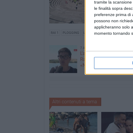
tramite la scansione 
le finalità sopra des
preferenze prima di 
possono non richieder
applicheranno solo a
momento tornando su 
RAI 1
PLOGGING
LINEA VERDE LIFE
7 AGOSTO 2026
L'appello della moglie di
Racanati alla ministra Ro
«Non dimenticatelo»
Altri contenuti a tema