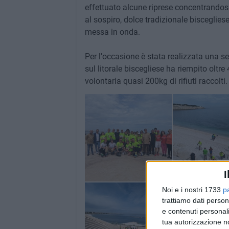
effettuato alcune riprese concentrandosi
al sospiro, dolce tradizionale bisceglies
messa in onda.
Per l'occasione è stata realizzata una se
sul litorale biscegliese ha riempito olt
volontaria quasi 200kg di rifiuti raccolti.
I
Noi e i nostri 1733
p
trattiamo dati person
e contenuti personali
tua autorizzazione no