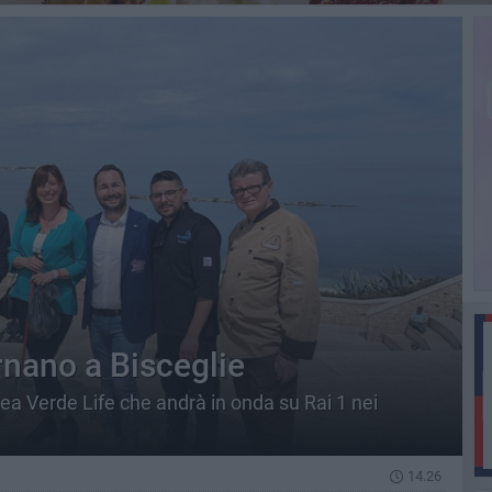
rnano a Bisceglie
nea Verde Life che andrà in onda su Rai 1 nei
14.26