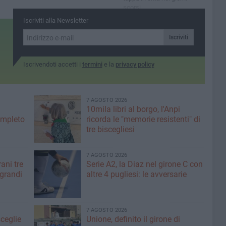
scorsi
Iscriviti alla Newsletter
Iscriviti
Iscrivendoti accetti i
termini
e la
privacy policy
7 AGOSTO 2026
10mila libri al borgo, l'Anpi
ompleto
ricorda le "memorie resistenti" di
tre biscegliesi
7 AGOSTO 2026
ani tre
Serie A2, la Diaz nel girone C con
 grandi
altre 4 pugliesi: le avversarie
7 AGOSTO 2026
sceglie
Unione, definito il girone di