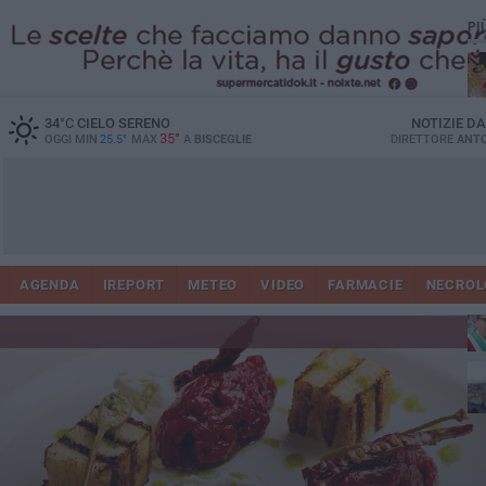
PI
34
°C
CIELO SERENO
NOTIZIE D
35°
OGGI MIN
25.5°
MAX
A
BISCEGLIE
DIRETTORE
ANTO
AGENDA
IREPORT
METEO
VIDEO
FARMACIE
NECROL