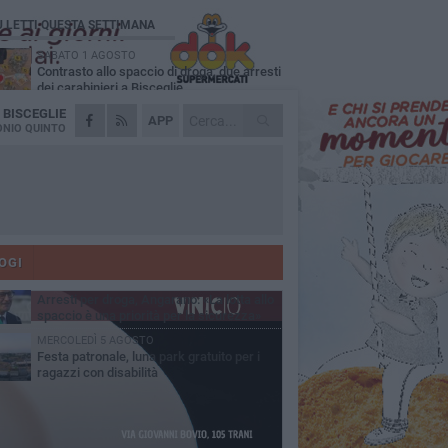
Ù LETTI QUESTA SETTIMANA
SABATO 1 AGOSTO
Contrasto allo spaccio di droga, due arresti
dei carabinieri a Bisceglie
A
BISCEGLIE
MARTEDÌ 4 AGOSTO
APP
Emergenza caldo, il Comune di Bisceglie
NIO QUINTO
attiva i "rifugi climatici"
MERCOLEDÌ 5 AGOSTO
Dramma alla spiaggia Bi-Marmi: un
anziano ha un malore e perde la vita
MARTEDÌ 4 AGOSTO
Due auto incendiate nella notte in via Dieta
delle Puglie
OGI
SABATO 1 AGOSTO
Arresti per droga, Angarano: «La lotta allo
spaccio è una priorità per la sicurezza»
MERCOLEDÌ 5 AGOSTO
Festa patronale, luna park gratuito per i
ragazzi con disabilità