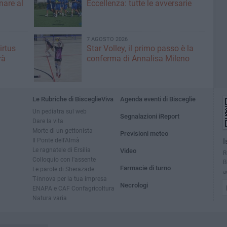
nare al
Eccellenza: tutte le avversarie
7 AGOSTO 2026
irtus
Star Volley, il primo passo è la
rà
conferma di Annalisa Mileno
Le Rubriche di BisceglieViva
Agenda eventi di Bisceglie
Un pediatra sul web
Segnalazioni iReport
Dare la vita
Morte di un gettonista
Previsioni meteo
Il Ponte dell'Almà
I
Le ragnatele di Ersilia
Video
R
Colloquio con l'assente
B
Farmacie di turno
Le parole di Sherazade
a
T-innova per la tua impresa
Necrologi
ENAPA e CAF Confagricoltura
Natura varia