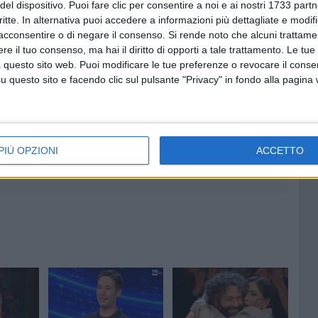
del dispositivo. Puoi fare clic per consentire a noi e ai nostri 1733 partn
critte. In alternativa puoi accedere a informazioni più dettagliate e modif
acconsentire o di negare il consenso.
Si rende noto che alcuni trattamen
e il tuo consenso, ma hai il diritto di opporti a tale trattamento. Le tue
 questo sito web. Puoi modificare le tue preferenze o revocare il conse
questo sito e facendo clic sul pulsante "Privacy" in fondo alla pagina
7 AGOSTO 2026
 Mino
Festa patronale, il programma
ccella:
completo di venerdì 7 agosto
PIÙ OPZIONI
ACCETTO