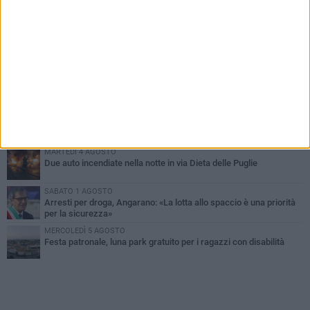
PIÙ LETTI QUESTA SETTIMANA
SABATO 1 AGOSTO
Contrasto allo spaccio di droga, due arresti dei carabinieri a
Bisceglie
MARTEDÌ 4 AGOSTO
Emergenza caldo, il Comune di Bisceglie attiva i "rifugi climatici"
MERCOLEDÌ 5 AGOSTO
Dramma alla spiaggia Bi-Marmi: un anziano ha un malore e perde
la vita
MARTEDÌ 4 AGOSTO
Due auto incendiate nella notte in via Dieta delle Puglie
SABATO 1 AGOSTO
Arresti per droga, Angarano: «La lotta allo spaccio è una priorità
per la sicurezza»
MERCOLEDÌ 5 AGOSTO
Festa patronale, luna park gratuito per i ragazzi con disabilità