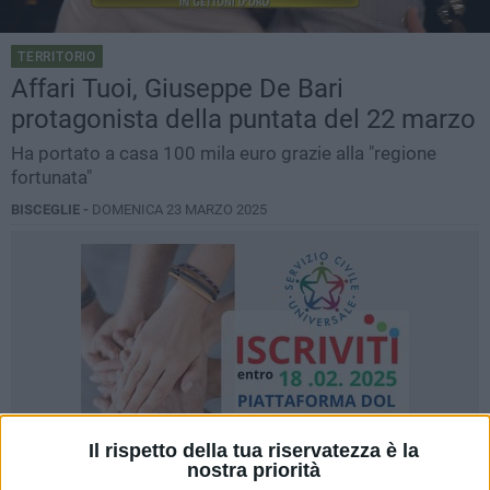
TERRITORIO
Affari Tuoi, Giuseppe De Bari
protagonista della puntata del 22 marzo
Ha portato a casa 100 mila euro grazie alla "regione
fortunata"
BISCEGLIE -
DOMENICA 23 MARZO 2025
Il rispetto della tua riservatezza è la
nostra priorità