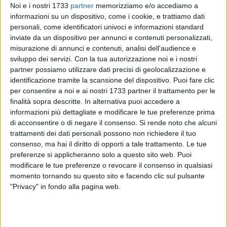
Noi e i nostri 1733
partner
memorizziamo e/o accediamo a
informazioni su un dispositivo, come i cookie, e trattiamo dati
personali, come identificatori univoci e informazioni standard
386
A cura di
inviate da un dispositivo per annunci e contenuti personalizzati,
ANTONIO LOPOPOLO
misurazione di annunci e contenuti, analisi dell'audience e
sviluppo dei servizi.
Con la tua autorizzazione noi e i nostri
partner possiamo utilizzare dati precisi di geolocalizzazione e
identificazione tramite la scansione del dispositivo. Puoi fare clic
Il pubblico di
Affari Tuoi
ha finalmente visto il biscegliese
per consentire a noi e ai nostri 1733 partner il trattamento per le
Giuseppe De Bari
sedersi al tavolo da protagonista nella
finalità sopra descritte. In alternativa puoi accedere a
puntata andata in onda sabato 22 marzo. Dopo settimane
informazioni più dettagliate e modificare le tue preferenze prima
trascorse come "pacchista" rappresentante della Puglia,
di acconsentire o di negare il consenso.
Si rende noto che alcuni
trattamenti dei dati personali possono non richiedere il tuo
l'insegnante e istruttore cinofilo ha avuto l'occasione di
consenso, ma hai il diritto di opporti a tale trattamento. Le tue
giocare la sua partita nel celebre game show condotto da
preferenze si applicheranno solo a questo sito web. Puoi
Stefano De Martino su Rai 1.
modificare le tue preferenze o revocare il consenso in qualsiasi
momento tornando su questo sito e facendo clic sul pulsante
Accompagnato dalla fidanzata Eleonora, con cui convolerà a
"Privacy" in fondo alla pagina web.
nozze a luglio, De Bari ha iniziato la partita col pacco
numero 20, che conteneva 75 mila euro. Il biscegliese non è
stato particolarmente fortunato nel gioco: ha trovato il pacco