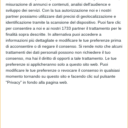
misurazione di annunci e contenuti, analisi dell'audience e
sviluppo dei servizi.
Con la tua autorizzazione noi e i nostri
partner possiamo utilizzare dati precisi di geolocalizzazione e
204
A cura di
identificazione tramite la scansione del dispositivo. Puoi fare clic
ANTONIO LOPOPOLO
per consentire a noi e ai nostri 1733 partner il trattamento per le
finalità sopra descritte. In alternativa puoi accedere a
informazioni più dettagliate e modificare le tue preferenze prima
di acconsentire o di negare il consenso.
Si rende noto che alcuni
Nella puntata di venerdì 19 settembre, tra i concorrenti di
trattamenti dei dati personali possono non richiedere il tuo
Affari Tuoi
è arrivata la biscegliese Claudia Dell'Olio,
consenso, ma hai il diritto di opporti a tale trattamento. Le tue
impiegata nel settore della ristorazione.
preferenze si applicheranno solo a questo sito web. Puoi
modificare le tue preferenze o revocare il consenso in qualsiasi
La nuova pacchista del popolare game show di Rai 1,
momento tornando su questo sito e facendo clic sul pulsante
"Privacy" in fondo alla pagina web.
condotto da Stefano De Martino, ha preso il posto della
leccese Ilaria Romano, che nella stessa serata ha accettato
l'offerta del "dottore" da 60 mila euro.
Nel corso delle prossime puntate il pubblico avrà occasione
di conoscere Claudia Dell'Olio.