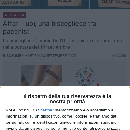
ATTUALITÀ
Affari Tuoi, una biscegliese tra i
pacchisti
La biscegliese Claudia Dell’Olio si unisce ai concorrenti
nella puntata del 19 settembre
BISCEGLIE -
MARTEDÌ 23 SETTEMBRE 2025
23.56
Il rispetto della tua riservatezza è la
nostra priorità
Noi e i nostri 1733
partner
memorizziamo e/o accediamo a
informazioni su un dispositivo, come i cookie, e trattiamo dati
personali, come identificatori univoci e informazioni standard
inviate da un dispositivo per annunci e contenuti personalizzati,