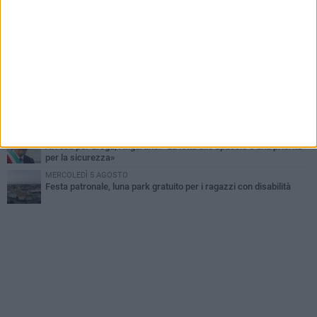
MARTEDÌ 4 AGOSTO
Emergenza caldo, il Comune di Bisceglie attiva i "rifugi climatici"
MERCOLEDÌ 5 AGOSTO
Dramma alla spiaggia Bi-Marmi: un anziano ha un malore e perde
la vita
MARTEDÌ 4 AGOSTO
Due auto incendiate nella notte in via Dieta delle Puglie
SABATO 1 AGOSTO
Arresti per droga, Angarano: «La lotta allo spaccio è una priorità
per la sicurezza»
MERCOLEDÌ 5 AGOSTO
Festa patronale, luna park gratuito per i ragazzi con disabilità