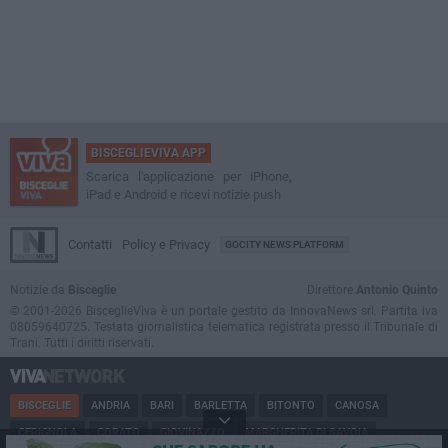
BISCEGLIEVIVA APP
Scarica l'applicazione per iPhone,
iPad e Android e ricevi notizie push
Contatti
Policy e Privacy
GOCITY NEWS PLATFORM
Notizie da
Bisceglie
Direttore
Antonio Quinto
© 2001-2026 BisceglieViva è un portale gestito da InnovaNews srl. Partita iva
08059640725. Testata giornalistica telematica registrata presso il Tribunale di
Trani. Tutti i diritti riservati.
BISCEGLIE
ANDRIA
BARI
BARLETTA
BITONTO
CANOSA
CERIGNOLA
CORATO
GIOVINAZZO
MARGHERITA DI SAVOIA