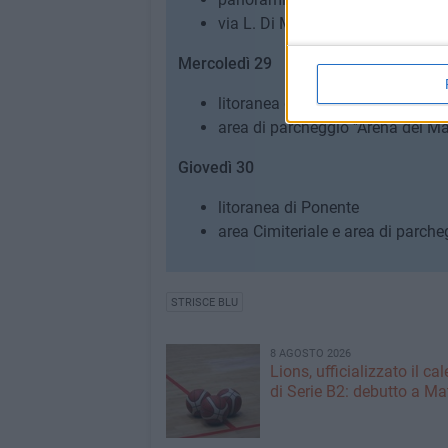
via L. Di Molfetta
Mercoledì 29
litoranea di Ponente
area di parcheggio ''Arena del Ma
Giovedì 30
litoranea di Ponente
area Cimiteriale e area di parche
STRISCE BLU
8 AGOSTO 2026
Lions, ufficializzato il ca
di Serie B2: debutto a Ma