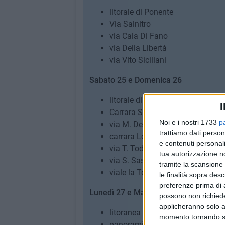
litorale di Ponente
Via Salnitro
via Cala Di Fano
via Della Libertà
via Vito Siciliani
Sabato 25 e Domenica 26
litorale di Ponente
I
Carrara Salsello
Noi e i nostri 1733
p
via M. Dell'Olio
trattiamo dati person
carrara Le Coppe
e contenuti personali
via T. Todisco
tua autorizzazione no
via S. Sasso
tramite la scansione 
viale la Testa
le finalità sopra des
preferenze prima di 
Lunedì 27 e Martedì 28
possono non richieder
applicheranno solo a
litoranea di Ponente
momento tornando su 
panoramica U. Paternostro