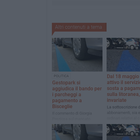
Altri contenuti a tema
Dal 18 maggio
POLITICA
attivo il servizi
Gestopark si
sosta a pagam
aggiudica il bando per
sulla litoranea,
i parcheggi a
invariate
pagamento a
Bisceglie
La sottoscrizione d
abbonamenti, sia e
Il commento di Giorgia
ordinari relativi al 
Preziosa sul mancato
urbano, può esser
accesso agli atti
effettuata telema
sin da subito