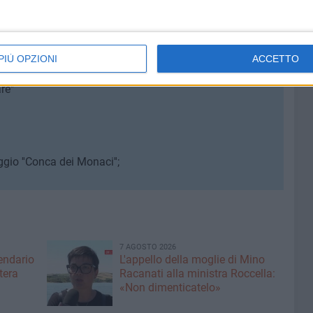
PIÙ OPZIONI
ACCETTO
re"
ggio ''Conca dei Monaci'';
7 AGOSTO 2026
lendario
L'appello della moglie di Mino
tera
Racanati alla ministra Roccella:
«Non dimenticatelo»