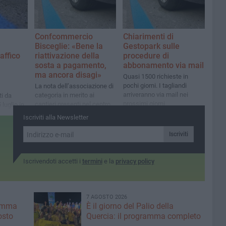
benessere della Città»
rassicurazioni date dal
committente
Confcommercio
Chiarimenti di
Bisceglie: «Bene la
Gestopark sulle
raffico
riattivazione della
procedure di
sosta a pagamento,
abbonamento via mail
ma ancora disagi»
Quasi 1500 richieste in
pochi giorni. I tagliandi
La nota dell’associazione di
arriveranno via mail nei
categoria in merito ai
ti da
prossimi giorni
cantieri presenti nel centro
 luglio in
cittadino
 città
Iscriviti alla Newsletter
Iscriviti
Iscrivendoti accetti i
termini
e la
privacy policy
7 AGOSTO 2026
ramma
È il giorno del Palio della
osto
Quercia: il programma completo