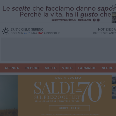
PI
Ro
27.5
°C
CIELO SERENO
NOTIZIE D
34°
OGGI MIN
26.5°
MAX
A
BISCEGLIE
DIRETTORE
ANTO
AGENDA
IREPORT
METEO
VIDEO
FARMACIE
NECROL
ab