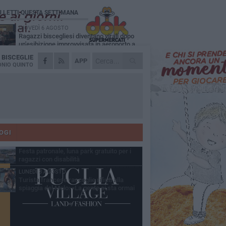
Ù LETTI QUESTA SETTIMANA
GIOVEDÌ 6 AGOSTO
Ragazzi biscegliesi diventano virali dopo
un'esibizione improvvisata in aeroporto a
ma-Fiumicino
A
BISCEGLIE
MARTEDÌ 4 AGOSTO
APP
Emergenza caldo, il Comune di Bisceglie
NIO QUINTO
attiva i "rifugi climatici"
MERCOLEDÌ 5 AGOSTO
Dramma alla spiaggia Bi-Marmi: un
anziano ha un malore e perde la vita
MARTEDÌ 4 AGOSTO
Due auto incendiate nella notte in via Dieta
delle Puglie
OGI
MERCOLEDÌ 5 AGOSTO
Festa patronale, luna park gratuito per i
ragazzi con disabilità
LUNEDÌ 3 AGOSTO
Turista francese raccoglie rifiuti alla
spiaggia del Molo: «La gente si sta ormai
ituando»