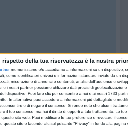
l rispetto della tua riservatezza è la nostra prior
artner
memorizziamo e/o accediamo a informazioni su un dispositivo, c
ali, come identificatori univoci e informazioni standard inviate da un di
zzati, misurazione di annunci e contenuti, analisi dell'audience e svilupp
i e i nostri partner possiamo utilizzare dati precisi di geolocalizzazione 
del dispositivo. Puoi fare clic per consentire a noi e ai nostri 1733 partn
critte. In alternativa puoi accedere a informazioni più dettagliate e modif
acconsentire o di negare il consenso.
Si rende noto che alcuni trattamen
e il tuo consenso, ma hai il diritto di opporti a tale trattamento. Le tue
 questo sito web. Puoi modificare le tue preferenze o revocare il conse
questo sito e facendo clic sul pulsante "Privacy" in fondo alla pagina