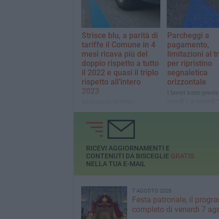
Strisce blu, a parità di
Parcheggi a
tariffe il Comune in 4
pagamento,
mesi ricava più del
limitazioni al t
doppio rispetto a tutto
per ripristino
il 2022 e quasi il triplo
segnaletica
rispetto all’intero
orizzontale
2023
I lavori sono previs
lunedì 1 a venerdì 5
Assessore Di Pinto:
alcune strade della
«Maggiori risorse pubbliche
potranno essere reinvestite
per il bene comune e servizi
utili alla cittadinanza»
RICEVI AGGIORNAMENTI E
CONTENUTI DA BISCEGLIE
GRATIS
NELLA TUA E-MAIL
7 AGOSTO 2026
Festa patronale, il prog
completo di venerdì 7 ag