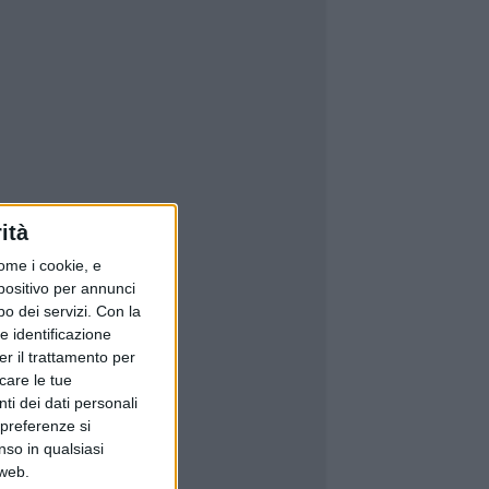
ità
ome i cookie, e
spositivo per annunci
o dei servizi.
Con la
e identificazione
er il trattamento per
icare le tue
ti dei dati personali
 preferenze si
nso in qualsiasi
 web.