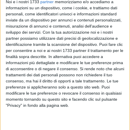
Noi e i nostri 1733
partner
memorizziamo e/o accediamo a
informazioni su un dispositivo, come i cookie, e trattiamo dati
personali, come identificatori univoci e informazioni standard
inviate da un dispositivo per annunci e contenuti personalizzati,
misurazione di annunci e contenuti, analisi dell'audience e
94
A cura di
SERENA FERRARA
sviluppo dei servizi.
Con la tua autorizzazione noi e i nostri
partner possiamo utilizzare dati precisi di geolocalizzazione e
identificazione tramite la scansione del dispositivo. Puoi fare clic
per consentire a noi e ai nostri 1733 partner il trattamento per le
Rubavano le chiavi dei bagnanti che frequentavano le
finalità sopra descritte. In alternativa puoi accedere a
spiagge di Molfetta, Bisceglie, Trani e Barletta e ne
informazioni più dettagliate e modificare le tue preferenze prima
svaligiavano li appartamenti.
di acconsentire o di negare il consenso.
Si rende noto che alcuni
Tre giovani baresi di 24, 27 e 31 anni sono stati colti in
trattamenti dei dati personali possono non richiedere il tuo
flagrante mentre svaligiavano un appartamento ad Andria e
consenso, ma hai il diritto di opporti a tale trattamento. Le tue
preferenze si applicheranno solo a questo sito web. Puoi
fermati dai Finanzieri del nucleo di Polizia tributaria di Bari.
modificare le tue preferenze o revocare il consenso in qualsiasi
I tre, ben organizzati, acquisivano informazioni sulle loro
momento tornando su questo sito e facendo clic sul pulsante
vittime dai social network Facebook e Instagram e, dopo
"Privacy" in fondo alla pagina web.
averne studiato le abitudini, mettevano a segno colpi sicuri
in appartamento, utilizzando attrezzi di scasso, guanti e
duplicati di chiavi, tutti oggetti rinvenuti nella vettura
utilizzata per il colpo di Andria.