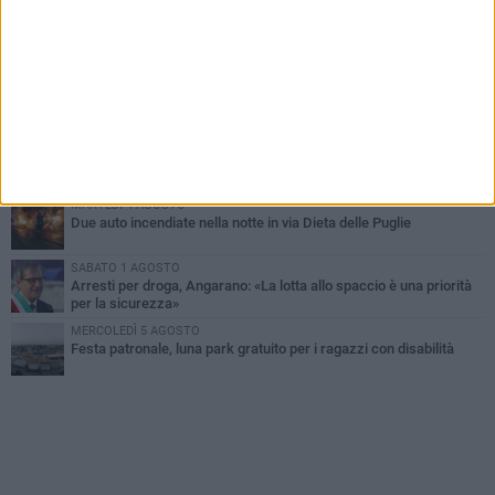
SABATO 1 AGOSTO
Contrasto allo spaccio di droga, due arresti dei carabinieri a
Bisceglie
MARTEDÌ 4 AGOSTO
Emergenza caldo, il Comune di Bisceglie attiva i "rifugi climatici"
MERCOLEDÌ 5 AGOSTO
Dramma alla spiaggia Bi-Marmi: un anziano ha un malore e perde
la vita
MARTEDÌ 4 AGOSTO
Due auto incendiate nella notte in via Dieta delle Puglie
SABATO 1 AGOSTO
Arresti per droga, Angarano: «La lotta allo spaccio è una priorità
per la sicurezza»
MERCOLEDÌ 5 AGOSTO
Festa patronale, luna park gratuito per i ragazzi con disabilità