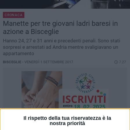
CRONACA
Manette per tre giovani ladri baresi in
azione a Bisceglie
Hanno 24, 27 e 31 anni e precedenti penali. Sono stati
sorpresi e arrestati ad Andria mentre svaligiavano un
appartamento
BISCEGLIE -
VENERDÌ 1 SETTEMBRE 2017
7.27
Il rispetto della tua riservatezza è la
nostra priorità