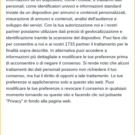
personali, come identificatori univoci e informazioni standard
inviate da un dispositivo per annunci e contenuti personalizzati,
misurazione di annunci e contenuti, analisi dell'audience e
sviluppo dei servizi.
Con la tua autorizzazione noi e i nostri
partner possiamo utilizzare dati precisi di geolocalizzazione e
identificazione tramite la scansione del dispositivo. Puoi fare clic
La classifica "Il mare più bello 2026" a cura di Legambiente e
per consentire a noi e ai nostri 1733 partner il trattamento per le
finalità sopra descritte. In alternativa puoi accedere a
Touring club italiano ha confermato tre vele a Bisceglie
informazioni più dettagliate e modificare le tue preferenze prima
anche per il 2026.
di acconsentire o di negare il consenso.
Si rende noto che alcuni
trattamenti dei dati personali possono non richiedere il tuo
Il riconoscimento è stato reso noto sui social anche dal
consenso, ma hai il diritto di opporti a tale trattamento. Le tue
sindaco Angelantonio Angarano: «Si aggiunge alla bandiera
preferenze si applicheranno solo a questo sito web. Puoi
blu e conferma la qualità del nostro mare, la bellezza del
modificare le tue preferenze o revocare il consenso in qualsiasi
paesaggio costiero e l'impegno costante per una gestione
momento tornando su questo sito e facendo clic sul pulsante
"Privacy" in fondo alla pagina web.
sostenibile del territorio» ha commentato.
«Le tre vele sono un motivo di orgoglio, ma anche uno
stimolo a fare sempre meglio. Continuiamo a investire sulla
qualità dell'ambiente, sulla promozione del territorio e su un