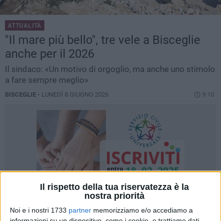
ATTUALITÀ
"Il mare più bello", tre vele a Bisceglie
anche per il 2026
Il sindaco: «Un motivo di orgoglio, ma anche uno stimolo
a fare sempre meglio»
BISCEGLIE -
LUNEDÌ 8 GIUGNO 2026
9.10
Il rispetto della tua riservatezza è la
nostra priorità
Noi e i nostri 1733
partner
memorizziamo e/o accediamo a
informazioni su un dispositivo, come i cookie, e trattiamo dati