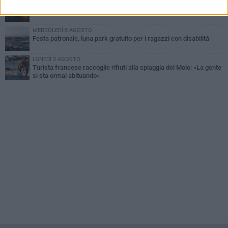
MARTEDÌ 4 AGOSTO
Due auto incendiate nella notte in via Dieta delle Puglie
MERCOLEDÌ 5 AGOSTO
Festa patronale, luna park gratuito per i ragazzi con disabilità
LUNEDÌ 3 AGOSTO
Turista francese raccoglie rifiuti alla spiaggia del Molo: «La gente
si sta ormai abituando»