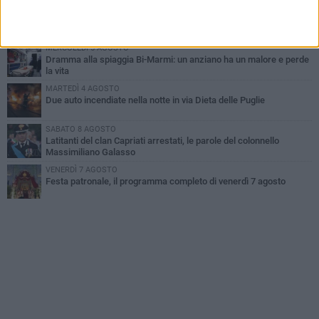
MARTEDÌ 4 AGOSTO
Emergenza caldo, il Comune di Bisceglie attiva i "rifugi climatici"
MERCOLEDÌ 5 AGOSTO
Dramma alla spiaggia Bi-Marmi: un anziano ha un malore e perde
la vita
MARTEDÌ 4 AGOSTO
Due auto incendiate nella notte in via Dieta delle Puglie
SABATO 8 AGOSTO
Latitanti del clan Capriati arrestati, le parole del colonnello
Massimiliano Galasso
VENERDÌ 7 AGOSTO
Festa patronale, il programma completo di venerdì 7 agosto