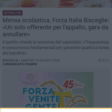
ATTUALITÀ
Mensa scolastica, Forza Italia Bisceglie:
«Un solo offerente per l’appalto, gara da
annullare»
Il partito chiede la revisione del capitolato: «Trasparenza
e concorrenza fondamentali per garantire qualità e tutela
dei bambini»
BISCEGLIE -
MARTEDÌ 19 AGOSTO 2025
8.10
COMUNICATO STAMPA