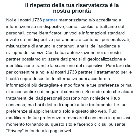
Il rispetto della tua riservatezza è la
nostra priorità
Noi e i nostri 1733
partner
memorizziamo e/o accediamo a
informazioni su un dispositivo, come i cookie, e trattiamo dati
personali, come identificatori univoci e informazioni standard
inviate da un dispositivo per annunci e contenuti personalizzati,
1
misurazione di annunci e contenuti, analisi dell'audience e
sviluppo dei servizi.
Con la tua autorizzazione noi e i nostri
partner possiamo utilizzare dati precisi di geolocalizzazione e
In questi giorni sta ripartendo il servizio di mensa scolastica
identificazione tramite la scansione del dispositivo. Puoi fare clic
per consentire a noi e ai nostri 1733 partner il trattamento per le
che consente anche il servizio essenziale della didattica a
finalità sopra descritte. In alternativa puoi accedere a
tempo pieno. In zona Cesarini, allo scadere dell'ultimo giorno
informazioni più dettagliate e modificare le tue preferenze prima
utile a rispondere al nostro accesso civico, abbiamo ricevuto
di acconsentire o di negare il consenso.
Si rende noto che alcuni
gli atti che avevamo richiesto.
trattamenti dei dati personali possono non richiedere il tuo
consenso, ma hai il diritto di opporti a tale trattamento. Le tue
E non c'è da star tranquilli! È stato effettuato un affidamento
preferenze si applicheranno solo a questo sito web. Puoi
diretto (perchè non lo si è fatto ad ottobre, a questo punto?)
modificare le tue preferenze o revocare il consenso in qualsiasi
momento tornando su questo sito e facendo clic sul pulsante
al vecchio gestore per l'importo massimo erogabile con
"Privacy" in fondo alla pagina web.
questa procedura di circa 139.000 euro. Con questo