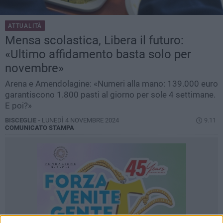
ATTUALITÀ
Mensa scolastica, Libera il futuro:
«Ultimo affidamento basta solo per
novembre»
Arena e Amendolagine: «Numeri alla mano: 139.000 euro
garantiscono 1.800 pasti al giorno per sole 4 settimane.
E poi?»
BISCEGLIE -
LUNEDÌ 4 NOVEMBRE 2024
9.11
COMUNICATO STAMPA