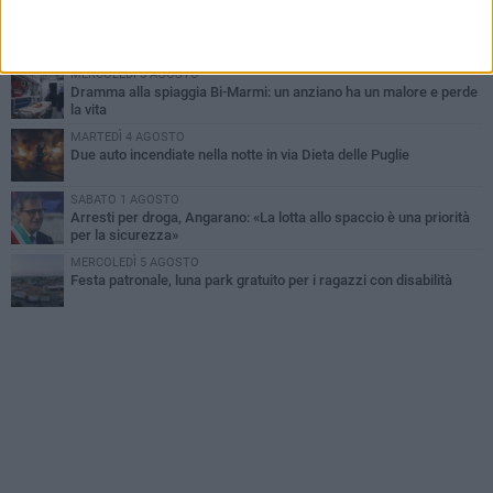
MARTEDÌ 4 AGOSTO
Emergenza caldo, il Comune di Bisceglie attiva i "rifugi climatici"
MERCOLEDÌ 5 AGOSTO
Dramma alla spiaggia Bi-Marmi: un anziano ha un malore e perde
la vita
MARTEDÌ 4 AGOSTO
Due auto incendiate nella notte in via Dieta delle Puglie
SABATO 1 AGOSTO
Arresti per droga, Angarano: «La lotta allo spaccio è una priorità
per la sicurezza»
MERCOLEDÌ 5 AGOSTO
Festa patronale, luna park gratuito per i ragazzi con disabilità