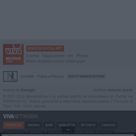
BISCEGLIEVIVA APP
Scarica l'applicazione per iPhone,
iPad e Android e ricevi notizie push
Contatti
Policy e Privacy
GOCITY NEWS PLATFORM
Notizie da
Bisceglie
Direttore
Antonio Quinto
© 2001-2026 BisceglieViva è un portale gestito da InnovaNews srl. Partita iva
08059640725. Testata giornalistica telematica registrata presso il Tribunale di
Trani. Tutti i diritti riservati.
BISCEGLIE
ANDRIA
BARI
BARLETTA
BITONTO
CANOSA
CERIGNOLA
CORATO
GIOVINAZZO
MARGHERITA DI SAVOIA