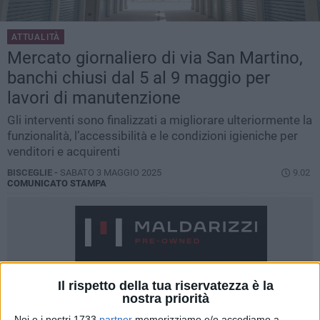
ATTUALITÀ
Mercato giornaliero di via San Martino,
banchi chiusi dal 5 al 9 maggio per
lavori di manutenzione
Gli interventi sono finalizzati a migliorare ulteriormente la
funzionalità, l’accessibilità e le condizioni igieniche per
venditori e acquirenti
BISCEGLIE -
SABATO 3 MAGGIO 2025
9.02
COMUNICATO STAMPA
Il rispetto della tua riservatezza è la
nostra priorità
Noi e i nostri 1733
partner
memorizziamo e/o accediamo a