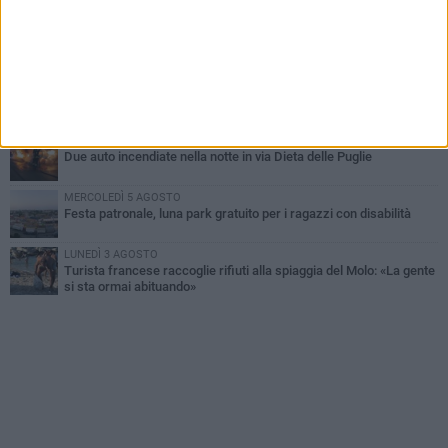
improvvisata in aeroporto a Roma-Fiumicino
MARTEDÌ 4 AGOSTO
Emergenza caldo, il Comune di Bisceglie attiva i "rifugi climatici"
MERCOLEDÌ 5 AGOSTO
Dramma alla spiaggia Bi-Marmi: un anziano ha un malore e perde
la vita
MARTEDÌ 4 AGOSTO
Due auto incendiate nella notte in via Dieta delle Puglie
MERCOLEDÌ 5 AGOSTO
Festa patronale, luna park gratuito per i ragazzi con disabilità
LUNEDÌ 3 AGOSTO
Turista francese raccoglie rifiuti alla spiaggia del Molo: «La gente
si sta ormai abituando»