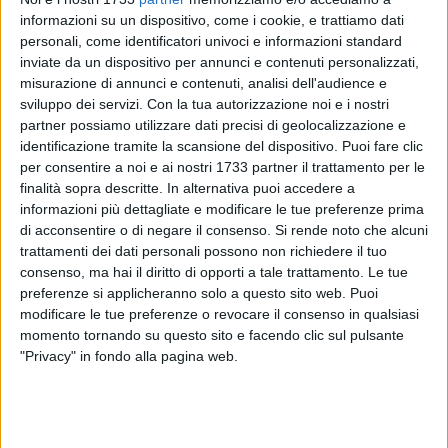
informazioni su un dispositivo, come i cookie, e trattiamo dati
personali, come identificatori univoci e informazioni standard
inviate da un dispositivo per annunci e contenuti personalizzati,
misurazione di annunci e contenuti, analisi dell'audience e
sviluppo dei servizi.
Con la tua autorizzazione noi e i nostri
partner possiamo utilizzare dati precisi di geolocalizzazione e
11
identificazione tramite la scansione del dispositivo. Puoi fare clic
per consentire a noi e ai nostri 1733 partner il trattamento per le
finalità sopra descritte. In alternativa puoi accedere a
informazioni più dettagliate e modificare le tue preferenze prima
Come concordato con gli operatori commerciali e con
di acconsentire o di negare il consenso.
Si rende noto che alcuni
Confcommercio, la zona destinata al mercato giornaliero
trattamenti dei dati personali possono non richiedere il tuo
all'interno dell'area polifunzionale di via San Martino sarà
consenso, ma hai il diritto di opporti a tale trattamento. Le tue
oggetto di lavori di manutenzione finalizzati a migliorare
preferenze si applicheranno solo a questo sito web. Puoi
ulteriormente la funzionalità, l'accessibilità e le condizioni
modificare le tue preferenze o revocare il consenso in qualsiasi
igieniche per venditori e acquirenti.
momento tornando su questo sito e facendo clic sul pulsante
"Privacy" in fondo alla pagina web.
Gli interventi saranno realizzati da lunedì 5 a venerdì 9
maggio, periodo nel quale tutti i banchi resteranno chiusi, ad
eccezione della rivendita di fiori, per agevolare l'andamento