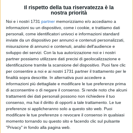
Il rispetto della tua riservatezza è la
nostra priorità
2
A cura di
Noi e i nostri 1731
partner
memorizziamo e/o accediamo a
ANTONIO LOPOPOLO
informazioni su un dispositivo, come i cookie, e trattiamo dati
personali, come identificatori univoci e informazioni standard
inviate da un dispositivo per annunci e contenuti personalizzati,
misurazione di annunci e contenuti, analisi dell'audience e
Il Cimitero di Bisceglie modifica gli orari di apertura in
sviluppo dei servizi.
Con la tua autorizzazione noi e i nostri
occasione del mese di novembre, dedicato ai defunti. Sabato
partner possiamo utilizzare dati precisi di geolocalizzazione e
25 ottobre il Cimitero aprirà alle 7 del mattino e chiuderà alle
identificazione tramite la scansione del dispositivo. Puoi fare clic
per consentire a noi e ai nostri 1731 partner il trattamento per le
18, mentre da domenica 26 ottobre fino a martedì 4
finalità sopra descritte. In alternativa puoi accedere a
novembre aprirà alle 7 e chiuderà alle 18. Infine, da
informazioni più dettagliate e modificare le tue preferenze prima
mercoledì 5 novembre il cimitero sarà aperto dal lunedì al
di acconsentire o di negare il consenso.
Si rende noto che alcuni
sabato dalle 8 alle 12 e dalle 15 alle 17; nei giorni di
trattamenti dei dati personali possono non richiedere il tuo
domenica e festivi, invece, dalle 8 alle 13.
consenso, ma hai il diritto di opporti a tale trattamento. Le tue
preferenze si applicheranno solo a questo sito web. Puoi
Dal 25 al 31 ottobre le celebrazioni nella cappella del
modificare le tue preferenze o revocare il consenso in qualsiasi
momento tornando su questo sito e facendo clic sul pulsante
cimitero prevedono il settenario ai defunti alle ore 9, seguito
"Privacy" in fondo alla pagina web.
dalla santa messa alle ore 9:30.