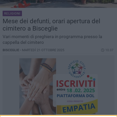
RELIGIONI
Mese dei defunti, orari apertura del
cimitero a Bisceglie
Vari momenti di preghiera in programma presso la
cappella del cimitero
BISCEGLIE -
MARTEDÌ 21 OTTOBRE 2025
10.37