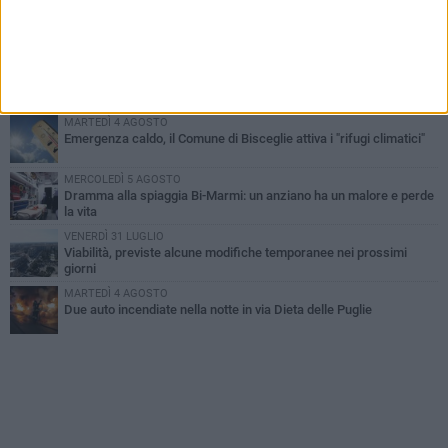
SABATO 1 AGOSTO
Contrasto allo spaccio di droga, due arresti dei carabinieri a
Bisceglie
VENERDÌ 31 LUGLIO
Torna l'appuntamento con la Pastasciutta antifascista a Bisceglie
MARTEDÌ 4 AGOSTO
Emergenza caldo, il Comune di Bisceglie attiva i "rifugi climatici"
MERCOLEDÌ 5 AGOSTO
Dramma alla spiaggia Bi-Marmi: un anziano ha un malore e perde
la vita
VENERDÌ 31 LUGLIO
Viabilità, previste alcune modifiche temporanee nei prossimi
giorni
MARTEDÌ 4 AGOSTO
Due auto incendiate nella notte in via Dieta delle Puglie