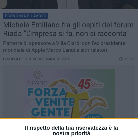
ECONOMIA E LAVORO
Michele Emiliano fra gli ospiti del forum
Riada "L'impresa si fa, non si racconta"
Parterre di spessore a Villa Ciardi con l'ex presidente
mondiale di Apple Marco Landi e altri relatori
BISCEGLIE -
GIOVEDÌ 9 MAGGIO 2019
15.50
Il rispetto della tua riservatezza è la
nostra priorità