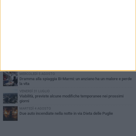
PIÙ LETTI QUESTA SETTIMANA
SABATO 1 AGOSTO
Contrasto allo spaccio di droga, due arresti dei carabinieri a
Bisceglie
VENERDÌ 31 LUGLIO
Torna l'appuntamento con la Pastasciutta antifascista a Bisceglie
MARTEDÌ 4 AGOSTO
Emergenza caldo, il Comune di Bisceglie attiva i "rifugi climatici"
MERCOLEDÌ 5 AGOSTO
Dramma alla spiaggia Bi-Marmi: un anziano ha un malore e perde
la vita
VENERDÌ 31 LUGLIO
Viabilità, previste alcune modifiche temporanee nei prossimi
giorni
MARTEDÌ 4 AGOSTO
Due auto incendiate nella notte in via Dieta delle Puglie