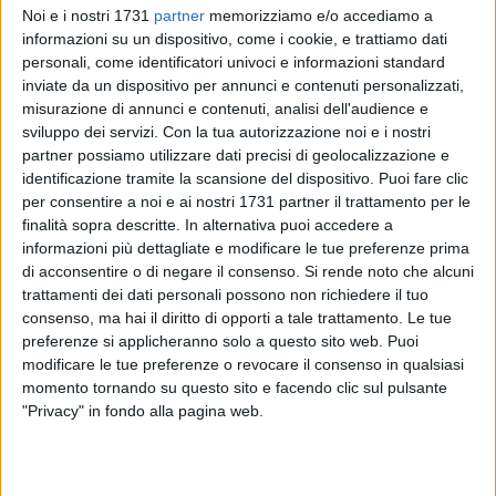
Noi e i nostri 1731
partner
memorizziamo e/o accediamo a
informazioni su un dispositivo, come i cookie, e trattiamo dati
personali, come identificatori univoci e informazioni standard
75
inviate da un dispositivo per annunci e contenuti personalizzati,
misurazione di annunci e contenuti, analisi dell'audience e
sviluppo dei servizi.
Con la tua autorizzazione noi e i nostri
partner possiamo utilizzare dati precisi di geolocalizzazione e
Il presidente della regione Puglia Michele Emiliano sarà a
identificazione tramite la scansione del dispositivo. Puoi fare clic
Bisceglie, venerdì 10 maggio, per il forum sul tema
per consentire a noi e ai nostri 1731 partner il trattamento per le
"L'impresa si fa, non si racconta" organizzato da Riada
finalità sopra descritte. In alternativa puoi accedere a
partners, una società tra professionisti che si occupa di
informazioni più dettagliate e modificare le tue preferenze prima
consulenza manageriale, fiscale e contabile. L'incontro si
di acconsentire o di negare il consenso.
Si rende noto che alcuni
terrà a Villa Ciardi, moderato dal biscegliese
Alessandro
trattamenti dei dati personali possono non richiedere il tuo
consenso, ma hai il diritto di opporti a tale trattamento. Le tue
Ricchiuti
, amministratore delegato Riada Partners e
preferenze si applicheranno solo a questo sito web. Puoi
componente del consiglio direttivo di Confindustria Bari-Bat.
modificare le tue preferenze o revocare il consenso in qualsiasi
momento tornando su questo sito e facendo clic sul pulsante
Marco Landi
, presidente di The digital box con un passato
"Privacy" in fondo alla pagina web.
da
presidente mondiale di Apple
, aprirà i lavori del
pomeriggio col suo intervento intitolato "Sud Tecnologico:
uomini, menti e sviluppo". Seguirà
Sergio Fontana
,