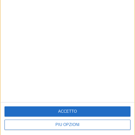
8 AGOSTO 2026
Latitanti del clan Capriati arrestati, le parole del
colonnello Massimiliano Galasso
ACCETTO
PIÙ OPZIONI