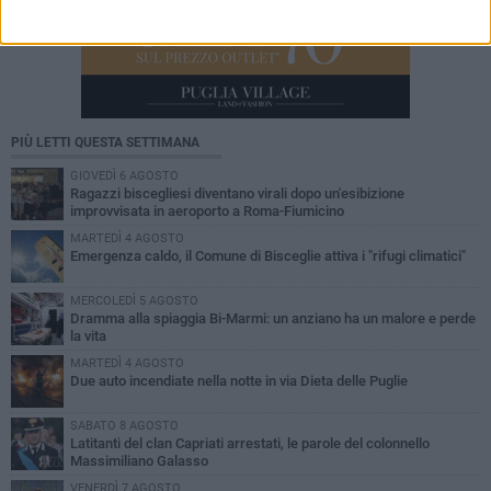
PIÙ LETTI QUESTA SETTIMANA
GIOVEDÌ 6 AGOSTO
Ragazzi biscegliesi diventano virali dopo un'esibizione
improvvisata in aeroporto a Roma-Fiumicino
MARTEDÌ 4 AGOSTO
Emergenza caldo, il Comune di Bisceglie attiva i "rifugi climatici"
MERCOLEDÌ 5 AGOSTO
Dramma alla spiaggia Bi-Marmi: un anziano ha un malore e perde
la vita
MARTEDÌ 4 AGOSTO
Due auto incendiate nella notte in via Dieta delle Puglie
SABATO 8 AGOSTO
Latitanti del clan Capriati arrestati, le parole del colonnello
Massimiliano Galasso
VENERDÌ 7 AGOSTO