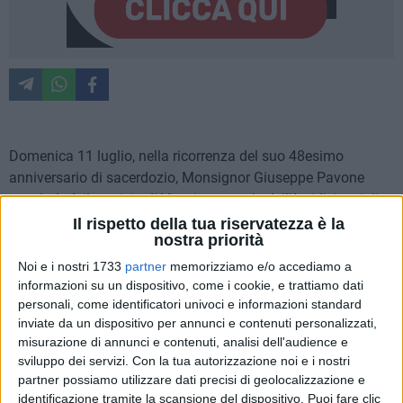
Domenica 11 luglio, nella ricorrenza del suo 48esimo
anniversario di sacerdozio, Monsignor Giuseppe Pavone
concluderà il servizio di Vicario generale dell'Arcidicioesi di
Trani-Barletta-Bisceglie. Il sacerdote originario di Trinitapoli
Il rispetto della tua riservatezza è la
nostra priorità
ha inteso rivolgere, nell'occasione, un messaggio ai fedeli e
alla Chiesa diocesana.
Noi e i nostri 1733
partner
memorizziamo e/o accediamo a
informazioni su un dispositivo, come i cookie, e trattiamo dati
«Con commozione provo ad esprimere i
personali, come identificatori univoci e informazioni standard
sentimenti di profonda gratitudine alla Trinità
inviate da un dispositivo per annunci e contenuti personalizzati,
Santissima e alla Vergine Maria, che mi
misurazione di annunci e contenuti, analisi dell'audience e
sviluppo dei servizi.
Con la tua autorizzazione noi e i nostri
hanno accompagnato lungo tutto il tempo
partner possiamo utilizzare dati precisi di geolocalizzazione e
dedicato a questo ministero.
identificazione tramite la scansione del dispositivo. Puoi fare clic
Sentimenti di gratitudine, di filiale e sincero