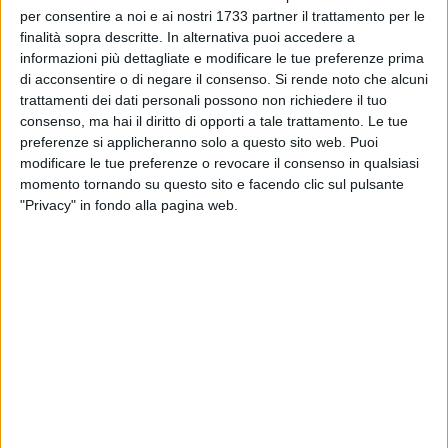
per consentire a noi e ai nostri 1733 partner il trattamento per le
affetto, di indelebile riconoscenza agli
finalità sopra descritte. In alternativa puoi accedere a
Arcivescovi Giuseppe Carata, Carmelo
informazioni più dettagliate e modificare le tue preferenze prima
Cassati e Giovan Battista Pichierri, che da
di acconsentire o di negare il consenso.
Si rende noto che alcuni
oltre trent'anni, in diversa maniera, mi hanno
trattamenti dei dati personali possono non richiedere il tuo
chiamato a collaborare con loro in quanto
consenso, ma hai il diritto di opporti a tale trattamento. Le tue
parroco, vicario episcopale, Pro Vicario
preferenze si applicheranno solo a questo sito web. Puoi
generale e Vicario generale della Diocesi.
modificare le tue preferenze o revocare il consenso in qualsiasi
momento tornando su questo sito e facendo clic sul pulsante
Un ringraziamento tutto particolare lo
"Privacy" in fondo alla pagina web.
esprimo a Sua Eccellenza Monsignor
Leonardo D'Ascenzo
, per avermi confermato
fino ad oggi in questo incarico di Vicario
generale; con lui ho condiviso gioie e
preoccupazioni in questi tre anni del suo
episcopato.
Grazie, Eccellenza, per la fiducia, la paternità e
l'amicizia fraterna accordatami. La sua stima,
la sua vicinanza, la sua voglia di una Chiesa
giovane, povera, sinodale, annunciatrice
gioiosa del Vangelo della misericordia e