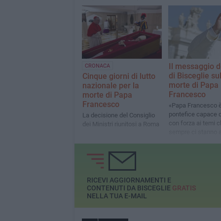
Il messaggio de
CRONACA
di Bisceglie su
Cinque giorni di lutto
morte di Papa
nazionale per la
Francesco
morte di Papa
Francesco
«Papa Francesco è
pontefice capace d
La decisione del Consiglio
con forza ai temi 
dei Ministri riunitosi a Roma
sempre ci stanno 
RICEVI AGGIORNAMENTI E
CONTENUTI DA BISCEGLIE
GRATIS
NELLA TUA E-MAIL