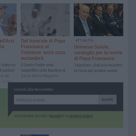
Senato ha affidato ai social
un pensiero su Papa
Francesco
ll'Arci
Dal funerale di Papa
ATTUALITÀ
lla
Francesco al
Universo Salute,
Conclave: ecco cosa
cordoglio per la morte
succederà
di Papa Francesco
 stato un
Il Santo Padre sarà
Telesforo: «Dal suo incontro
i parlare
seppellito nella Basilica di
la forza per andare avanti
che da
Santa Maria Maggiore
a cuore»
Iscriviti alla Newsletter
Iscriviti
Iscrivendoti accetti i
termini
e la
privacy policy