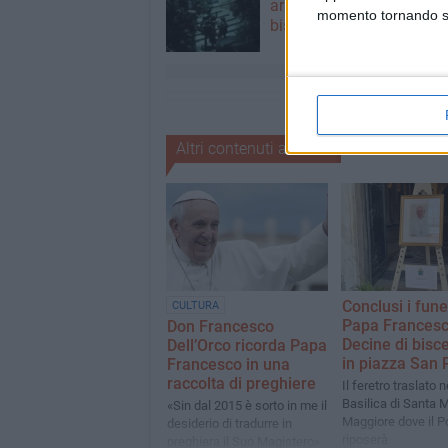
arrestati in un casolare d
momento tornando su 
biscegliese
Altri contenuti a tema
Conclusi i funer
CULTURA
Papa Francesc
Don Francesco
Decine di bisce
Dell’Orco ricorda Papa
in piazza San 
Francesco in una
raccolta di preghiere
Il feretro traslato n
Basilica di Santa 
«Sin dal 2015 è sorto in me il
Maggiore dove il P
desiderio di tradurre in
riposerà
preghiera il Suo Magistero»