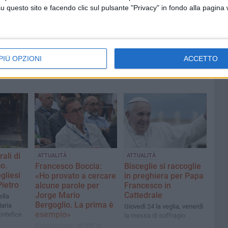
ell'agro
arrestati, le parole del colonnello
questo sito e facendo clic sul pulsante "Privacy" in fondo alla pagina
Massimiliano Galasso
PIÙ OPZIONI
ACCETTO
ali di
ATTUALITÀ
ATTUALITÀ
o.
Francesco Boccia:
Bisceglie si raccoglie
gliesi
«Ho provato a cercare
in preghiera per Papa
Pietro
alcune parole per
Francesco in
Jorge Mario
Cattedrale
ella
Bergoglio. La prima è
Maria
Giovedì 24 la veglia, venerdì
esempio»
ontefice
la messa di suffragio
Il capogruppo del PD al