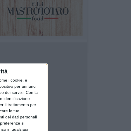
ità
ome i cookie, e
spositivo per annunci
o dei servizi.
Con la
e identificazione
er il trattamento per
icare le tue
ti dei dati personali
 preferenze si
nso in qualsiasi