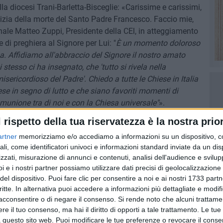
a diocesi Trani-Barletta-Bisceglie: «Carissime e carissimi,
zia della morte del Santo Padre Francesco. Faccio mie,
inale Matteo Zuppi, Presidente della CEl, in atteggiamento
e di preghiera al Signore per Lui: "
È un momento doloroso
a. Affidiamo all'abbraccio del Signore il nostro amato
stesso ci ha insegnato, che 'tutto si rivela nella
misericordioso del Padre'. Chiedo a tutte le Chiese in Italia
e in segno di lutto e che siano favoriti momenti di
munione tra di noi e con la Chiesa universale"
».
l rispetto della tua riservatezza è la nostra prior
artner
memorizziamo e/o accediamo a informazioni su un dispositivo, c
ali, come identificatori univoci e informazioni standard inviate da un di
zzati, misurazione di annunci e contenuti, analisi dell'audience e svilupp
i e i nostri partner possiamo utilizzare dati precisi di geolocalizzazione 
del dispositivo. Puoi fare clic per consentire a noi e ai nostri 1733 partn
critte. In alternativa puoi accedere a informazioni più dettagliate e modif
acconsentire o di negare il consenso.
Si rende noto che alcuni trattamen
8 AGOSTO 2026
e il tuo consenso, ma hai il diritto di opporti a tale trattamento. Le tue
iati
Latitanti del clan Capriati
 questo sito web. Puoi modificare le tue preferenze o revocare il conse