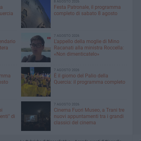
8 AGOSTO 2026
ma
Festa Patronale, il programma
Quercia
completo di sabato 8 agosto
7 AGOSTO 2026
lendario
L'appello della moglie di Mino
tera
Racanati alla ministra Roccella:
«Non dimenticatelo»
7 AGOSTO 2026
ramma
È il giorno del Palio della
osto
Quercia: il programma completo
7 AGOSTO 2026
pi
Cinema Fuori Museo, a Trani tre
enti" di
nuovi appuntamenti tra i grandi
classici del cinema