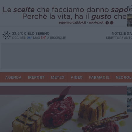
PI
Ro
33.5
°C
CIELO SERENO
NOTIZIE D
34°
OGGI MIN
26°
MAX
A
BISCEGLIE
DIRETTORE
ANTO
AGENDA
IREPORT
METEO
VIDEO
FARMACIE
NECROL
ab