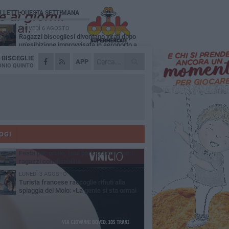
Ù LETTI QUESTA SETTIMANA
GIOVEDÌ 6 AGOSTO
Ragazzi biscegliesi diventano virali dopo
un'esibizione improvvisata in aeroporto a
ma-Fiumicino
A
BISCEGLIE
MARTEDÌ 4 AGOSTO
APP
Emergenza caldo, il Comune di Bisceglie
NIO QUINTO
attiva i "rifugi climatici"
MERCOLEDÌ 5 AGOSTO
Dramma alla spiaggia Bi-Marmi: un
anziano ha un malore e perde la vita
MARTEDÌ 4 AGOSTO
Due auto incendiate nella notte in via Dieta
delle Puglie
OGI
MERCOLEDÌ 5 AGOSTO
Festa patronale, luna park gratuito per i
ragazzi con disabilità
LUNEDÌ 3 AGOSTO
Turista francese raccoglie rifiuti alla
spiaggia del Molo: «La gente si sta ormai
ituando»