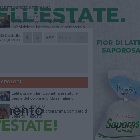
Ù LETTI QUESTA SETTIMANA
GIOVEDÌ 6 AGOSTO
Ragazzi biscegliesi diventano virali dopo
un'esibizione improvvisata in aeroporto a
Roma-Fiumicino
BISCEGLIE
MARTEDÌ 4 AGOSTO
APP
Emergenza caldo, il Comune di Bisceglie
IO QUINTO
attiva i "rifugi climatici"
MERCOLEDÌ 5 AGOSTO
Dramma alla spiaggia Bi-Marmi: un
anziano ha un malore e perde la vita
MARTEDÌ 4 AGOSTO
Due auto incendiate nella notte in via
Dieta delle Puglie
ECROLOGI
SABATO 8 AGOSTO
Latitanti del clan Capriati arrestati, le
parole del colonnello Massimiliano
Galasso
VENERDÌ 7 AGOSTO
Festa patronale, il programma completo di
venerdì 7 agosto