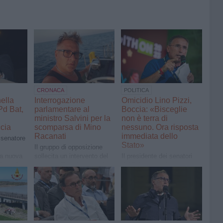
CRONACA
POLITICA
ella
Interrogazione
Omicidio Lino Pizzi,
Pd Bat,
parlamentare al
Boccia: «Bisceglie
ministro Salvini per la
non è terra di
cia
scomparsa di Mino
nessuno. Ora risposta
Racanati
immediata dello
l senatore
Stato»
Il gruppo di opposizione
la nuova
sollecita un intervento del
Il presidente dei senatori
daco di
governo. Tra i firmatari il
del Pd: «La città non può
ichele
senatore biscegliese
essere lasciata sola. Ho
ida
Francesco Boccia
chiesto al ministro
Piantedosi una reazione
immediata, forte e visibile»