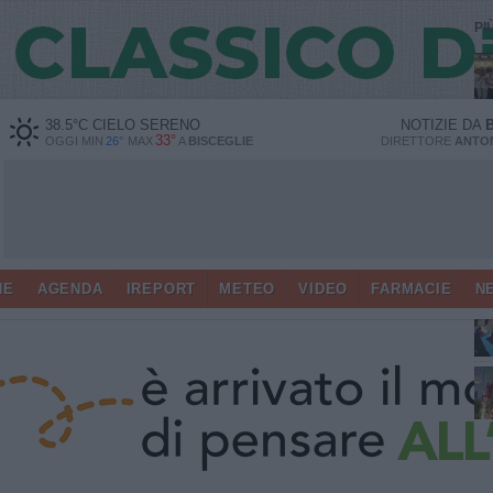
PI
38.5
°C
CIELO SERENO
NOTIZIE DA
33°
OGGI MIN
26°
MAX
A
BISCEGLIE
DIRETTORE
ANTON
HE
AGENDA
IREPORT
METEO
VIDEO
FARMACIE
N