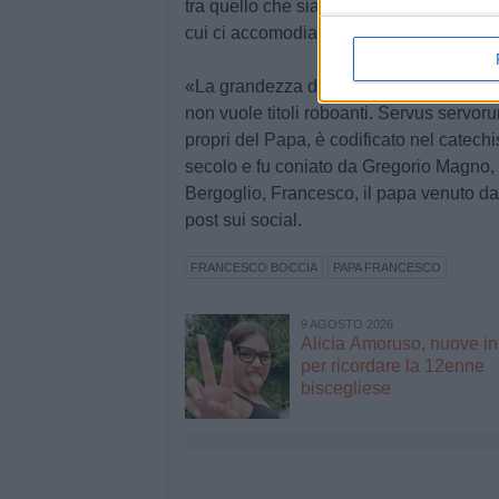
tra quello che siamo e quello che diciam
cui ci accomodiamo, tra la nostra voce 
«La grandezza della chiesa sta anche e 
non vuole titoli roboanti. Servus servorum 
propri del Papa, è codificato nel catechi
secolo e fu coniato da Gregorio Magno,
Bergoglio, Francesco, il papa venuto d
post sui social.
FRANCESCO BOCCIA
PAPA FRANCESCO
9 AGOSTO 2026
Alicia Amoruso, nuove ini
per ricordare la 12enne
biscegliese