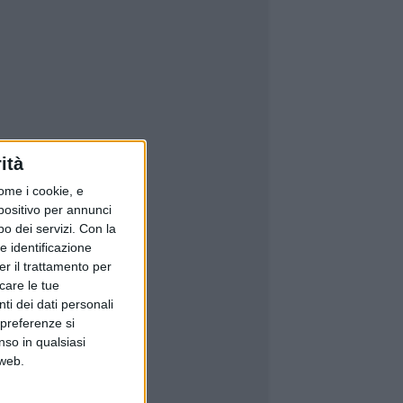
ità
ome i cookie, e
spositivo per annunci
o dei servizi.
Con la
e identificazione
er il trattamento per
icare le tue
ti dei dati personali
 preferenze si
nso in qualsiasi
 web.