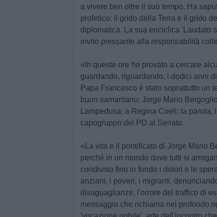
a vivere ben oltre il suo tempo. Ha saput
profetico: il grido della Terra e il grido 
diplomatica. La sua enciclica 'Laudato si
invito pressante alla responsabilità col
«In queste ore ho provato a cercare alc
guardando, riguardando, i dodici anni d
Papa Francesco è stato soprattutto un tes
buon samaritano; Jorge Mario Bergoglio è
Lampedusa, a Regina Coeli: la parola, l'
capogruppo del PD al Senato.
«La vita e il pontificato di Jorge Mario 
perché in un mondo dove tutti si arrogano i
condiviso fino in fondo i dolori e le sper
anziani, i poveri, i migranti, denunciand
disuguaglianze, l'orrore del traffico di 
messaggio che richiama nel profondo ognu
'vocazione nobile', arte dell'incontro ch