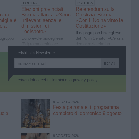
POLITICA
POLITICA
Elezioni provinciali,
Referendum sulla
ccia
Boccia attacca: «Sono
Giustizia, Boccia:
miglia è
irrilevanti senza le
«Con il No ha vinto la
ola.
dimissioni di
Costituzione»
Lodispoto»
Il capogruppo biscegliese
pogruppo
L'onorevole biscegliese
del Pd in Senato: «C'è una
(Pd) torna a criticare
democrazia che ha
te
l'attuale presidente della
funzionato. E una
Iscriviti alla Newsletter
simo
Bat
Repubblica che ha
erche»
ritrovato, attraverso il voto,
Iscriviti
la sua forza più autentica»
Iscrivendoti accetti i
termini
e la
privacy policy
9 AGOSTO 2026
Festa patronale, il programma
ucia
completo di domenica 9 agosto
9 AGOSTO 2026