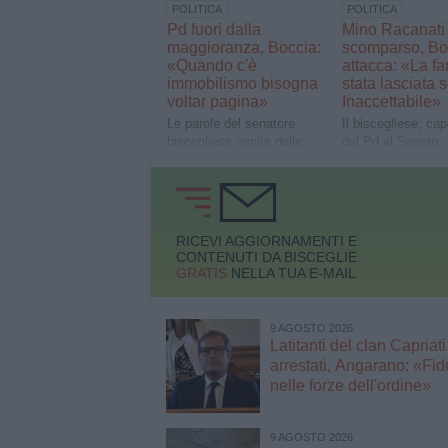
POLITICA
POLITICA
Pd fuori dalla
Mino Racanati
maggioranza, Boccia:
scomparso, Bo
«Quando c'è
attacca: «La fa
immobilismo bisogna
stata lasciata s
voltar pagina»
Inaccettabile»
Le parole del senatore
Il biscegliese, ca
biscegliese ospite delle
del Pd al Senato:
Vecchie Segherie
«Chiediamo rispos
Mastrototaro
immediate e mas
impegno nelle ric
RICEVI AGGIORNAMENTI E
CONTENUTI DA BISCEGLIE
GRATIS
NELLA TUA E-MAIL
9 AGOSTO 2026
Latitanti del clan Capriati
arrestati, Angarano: «Fid
nelle forze dell'ordine»
9 AGOSTO 2026