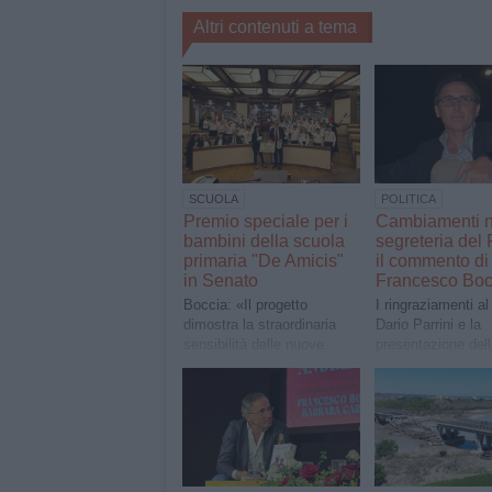
Altri contenuti a tema
SCUOLA
POLITICA
Premio speciale per i
Cambiamenti n
bambini della scuola
segreteria del 
primaria "De Amicis"
il commento di
in Senato
Francesco Boc
Boccia: «Il progetto
I ringraziamenti a
dimostra la straordinaria
Dario Parrini e la
sensibilità delle nuove
presentazione del
generazioni verso le
squadra con il sin
tematiche ambientali e la
San Ferdinando M
loro capacità di avanzare
Lamacchia alla gu
proposte innovative per la
salvaguardia del territorio»