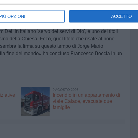
o di essere, tra quello che diciamo di volere e quello su
e la nostra vita» ha proseguito Francesco Boccia.
PIÙ OPZIONI
ACCETTO
soprattutto nei segni. Non se ne parla molto ma il papa
Dei, in italiano 'servo dei servi di Dio', è uno dei titoli
smo della Chiesa. Ecco, quel titolo che risale al nono
 sembra la firma su questo tempo di Jorge Mario
alla fine del mondo» ha concluso Francesco Boccia in un
9 AGOSTO 2026
ziative
Incendio in un appartamento di
viale Calace, evacuate due
famiglie