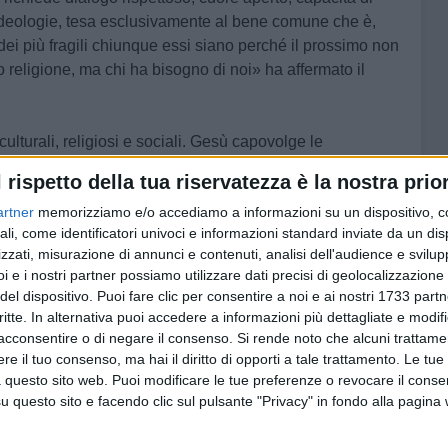
e ideologie, tesa esclusivamente al bene comune che è,
dei più fragili chiunque essi siano perché il prossimo non
o religione, ma chi ha bisogno di noi» ha affermato il
culturali, religiosi e sociali. Gesù capovolge le
è il sacerdote o il levita, ma il samaritano, lo straniero, lo
l rispetto della tua riservatezza è la nostra prior
ono uno di loro» è l'affermazione che, con semplicità,
artner
memorizziamo e/o accediamo a informazioni su un dispositivo, c
ersonalità, della sua azione e del suo Magistero fondato
ali, come identificatori univoci e informazioni standard inviate da un di
na agli ultimi. Un artigiano di pace che in un mondo dove
zzati, misurazione di annunci e contenuti, analisi dell'audience e svilupp
 ha percorso instancabilmente la via del dialogo,
i e i nostri partner possiamo utilizzare dati precisi di geolocalizzazione 
proseguito Boccia sui suoi canali social.
del dispositivo. Puoi fare clic per consentire a noi e ai nostri 1733 partn
critte. In alternativa puoi accedere a informazioni più dettagliate e modif
etto, pronunciato, argomentato, convinto. Ma ha anche,
acconsentire o di negare il consenso.
Si rende noto che alcuni trattamen
o l'esempio con la propria vita. Col proprio corpo. Che, per
e il tuo consenso, ma hai il diritto di opporti a tale trattamento. Le tue
 questo sito web. Puoi modificare le tue preferenze o revocare il conse
tuna di conoscere la fede, si tratta di riscoprire
questo sito e facendo clic sul pulsante "Privacy" in fondo alla pagina
, tra il verbo e l'azione, la pratica, l'esempio, tra la vita e
non credenti, è un forte, fortissimo, richiamo alla coerenza