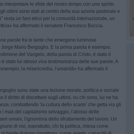
o interpretare le sfide del nostro tempo con uno spirito
degli ultimi sono stati al centro della sua azione pastorale e
'' resta un faro etico per la comunità internazionale, un
lettiva» ha affermato il senatore Francesco Boccia.
une parole fra le tante che emergono luminose
i Jorge Mario Bergoglio. E
la prima parola è esempio
.
timone del Vangelo, della parola di Cristo, è stato il
 stato lui stesso viva testimonianza delle sue parole. A
esempio, la misericordia, l'umanità» ha affermato il
Bergoglio sono state una lezione morale, politica e sociale
l diritto di discettare sugli ultimi, su chi sono, lui ne ha
anze, combattendo 'la cultura dello scarto' che getta via gli
o i mali del capitalismo selvaggio, l'abisso delle
esseri umani, l'ignominia dello sfruttamento del lavoro. Un
no di noi, soprattutto, chi fa politica, intesa come
e richiede dialogo rispettoso, cuore aperto, capacità di