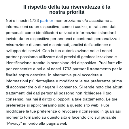
Il rispetto della tua riservatezza è la
nostra priorità
Noi e i nostri 1733
partner
memorizziamo e/o accediamo a
informazioni su un dispositivo, come i cookie, e trattiamo dati
personali, come identificatori univoci e informazioni standard
inviate da un dispositivo per annunci e contenuti personalizzati,
misurazione di annunci e contenuti, analisi dell'audience e
sviluppo dei servizi.
Con la tua autorizzazione noi e i nostri
Il 2 giugno, in occasione della Festa della Repubblica, ai
partner possiamo utilizzare dati precisi di geolocalizzazione e
bambini della scuola primaria "Edmondo De Amicis" di
identificazione tramite la scansione del dispositivo. Puoi fare clic
Bisceglie è stato consegnato il premio speciale del concorso
per consentire a noi e ai nostri 1733 partner il trattamento per le
"Vorrei una legge che …" organizzato dal Senato per il
finalità sopra descritte. In alternativa puoi accedere a
informazioni più dettagliate e modificare le tue preferenze prima
progetto di legge "Amare il verde mare". Alle classi premiate e
di acconsentire o di negare il consenso.
Si rende noto che alcuni
ai loro insegnati è stato riconosciuto il valore di un percorso
trattamenti dei dati personali possono non richiedere il tuo
educativo che unisce cittadinanza attiva, tutela
consenso, ma hai il diritto di opporti a tale trattamento. Le tue
dell'ambiente e partecipazione democratica.
preferenze si applicheranno solo a questo sito web. Puoi
modificare le tue preferenze o revocare il consenso in qualsiasi
Gli alunni hanno elaborato una proposta di legge ispirata
momento tornando su questo sito e facendo clic sul pulsante
all'articolo 9 della Costituzione, con l'obiettivo di proteggere
"Privacy" in fondo alla pagina web.