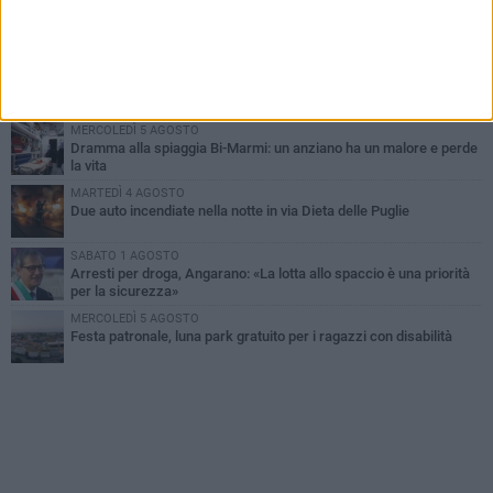
SABATO 1 AGOSTO
Contrasto allo spaccio di droga, due arresti dei carabinieri a
Bisceglie
MARTEDÌ 4 AGOSTO
Emergenza caldo, il Comune di Bisceglie attiva i "rifugi climatici"
MERCOLEDÌ 5 AGOSTO
Dramma alla spiaggia Bi-Marmi: un anziano ha un malore e perde
la vita
MARTEDÌ 4 AGOSTO
Due auto incendiate nella notte in via Dieta delle Puglie
SABATO 1 AGOSTO
Arresti per droga, Angarano: «La lotta allo spaccio è una priorità
per la sicurezza»
MERCOLEDÌ 5 AGOSTO
Festa patronale, luna park gratuito per i ragazzi con disabilità