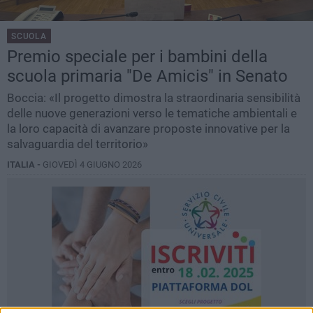
SCUOLA
Premio speciale per i bambini della
scuola primaria "De Amicis" in Senato
Boccia: «Il progetto dimostra la straordinaria sensibilità
delle nuove generazioni verso le tematiche ambientali e
la loro capacità di avanzare proposte innovative per la
salvaguardia del territorio»
ITALIA -
GIOVEDÌ 4 GIUGNO 2026