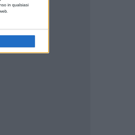
nso in qualsiasi
 web.