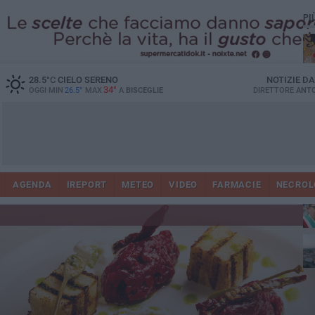
PI
28.5
°C
CIELO SERENO
NOTIZIE D
34°
OGGI MIN
26.5°
MAX
A
BISCEGLIE
DIRETTORE
ANTO
AGENDA
IREPORT
METEO
VIDEO
FARMACIE
NECROL