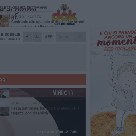
Ù LETTI QUESTA SETTIMANA
SABATO 1 AGOSTO
Contrasto allo spaccio di droga, due arresti
dei carabinieri a Bisceglie
A
BISCEGLIE
MARTEDÌ 4 AGOSTO
APP
Emergenza caldo, il Comune di Bisceglie
NIO QUINTO
attiva i "rifugi climatici"
MERCOLEDÌ 5 AGOSTO
Dramma alla spiaggia Bi-Marmi: un
anziano ha un malore e perde la vita
MARTEDÌ 4 AGOSTO
Due auto incendiate nella notte in via Dieta
delle Puglie
OGI
SABATO 1 AGOSTO
Arresti per droga, Angarano: «La lotta allo
spaccio è una priorità per la sicurezza»
MERCOLEDÌ 5 AGOSTO
Festa patronale, luna park gratuito per i
ragazzi con disabilità