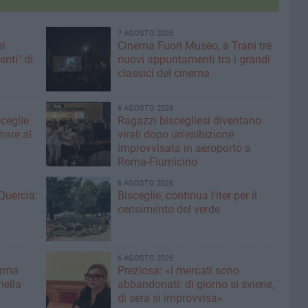
7 AGOSTO 2026
pi
Cinema Fuori Museo, a Trani tre
enti" di
nuovi appuntamenti tra i grandi
classici del cinema
6 AGOSTO 2026
sceglie
Ragazzi biscegliesi diventano
nare al
virali dopo un'esibizione
improvvisata in aeroporto a
Roma-Fiumicino
6 AGOSTO 2026
Quercia:
Bisceglie, continua l'iter per il
censimento del verde
6 AGOSTO 2026
erma
Preziosa: «I mercati sono
nella
abbandonati: di giorno si sviene,
di sera si improvvisa»