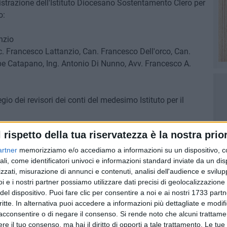
istrazione dell'Istituto Diocesano Sostentamento Clero per
o:
nzio
Francesco Lattanzio, Can. Francesco Dell'orco, Can.
e Catapano, Ing. Antonio Di Nunno, Avv. Francesco A.
io dei revisori dei conti del medesimo Istituto per il
a
l rispetto della tua riservatezza è la nostra prior
ag. Giacomo Caio
artner
memorizziamo e/o accediamo a informazioni su un dispositivo, c
tteo Martire Referente diocesano per la Fondazione "San
ali, come identificatori univoci e informazioni standard inviate da un di
zzati, misurazione di annunci e contenuti, analisi dell'audience e svilupp
olidarietà Antiusura con sede in Bari e
il Rev.do Sac.
i e i nostri partner possiamo utilizzare dati precisi di geolocalizzazione 
ruppo U.N.I.T.A.L.S.I. di Bisceglie.
del dispositivo. Puoi fare clic per consentire a noi e ai nostri 1733 partn
critte. In alternativa puoi accedere a informazioni più dettagliate e modif
ON PASQUALE QUERCIA
acconsentire o di negare il consenso.
Si rende noto che alcuni trattamen
e il tuo consenso, ma hai il diritto di opporti a tale trattamento. Le tue