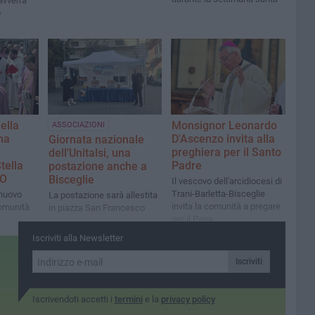
avverrà
e
ella
Monsignor Leonardo
ASSOCIAZIONI
ma
D'Ascenzo invita alla
Giornata nazionale
preghiera per il Santo
dell'Unitalsi, una
tella
Padre
postazione anche a
TO
Bisceglie
Il vescovo dell'arcidiocesi di
Trani-Barletta-Bisceglie
 nuovo
La postazione sarà allestita
invita la comunità a pregare
comunità
in piazza San Francesco
per il Papa
Iscriviti alla Newsletter
Iscriviti
Iscrivendoti accetti i
termini
e la
privacy policy