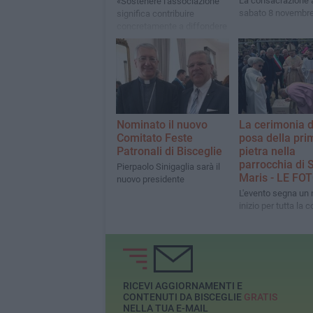
La consacrazione 
«Sostenere l'associazione
sabato 8 novembr
significa contribuire
concretamente a diffondere
solidarietà e speranza,
compiendo insieme un
gesto di autentica
generosità»
Nominato il nuovo
La cerimonia d
Comitato Feste
posa della pri
Patronali di Bisceglie
pietra nella
parrocchia di S
Pierpaolo Sinigaglia sarà il
Maris - LE FO
nuovo presidente
L'evento segna un
inizio per tutta la 
RICEVI AGGIORNAMENTI E
CONTENUTI DA BISCEGLIE
GRATIS
NELLA TUA E-MAIL