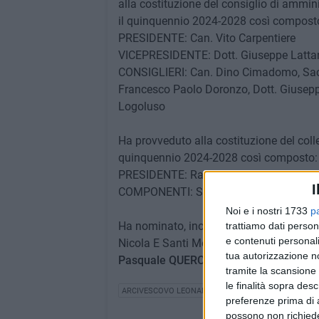
alla costituzione del consiglio di ammin
il quinquennio 2024-2028 così compost
PRESIDENTE: Can. Vito Carpentiere
VICEPRESIDENTE: Dott. Giuseppe Latta
CONSIGLIERI: Can. Dino Cimadomo, Sac. 
Francesco Paolo Doronzo, Dott. Giusepp
Logoluso
Ha provveduto alla costituzione del colleg
quinquennio 2024-2028 così composto:
PRESIDENTE: Rag. Francesco Abbattist
I
COMPONENTI: Sac. Domenico Bruno, R
Noi e i nostri 1733
p
Ha nominato, inoltre, il Rev.mo Sac. Ma
trattiamo dati person
e contenuti personali
Nicola E Santi Medici" ONLUS Fondo di S
tua autorizzazione no
Pasquale QUERCIA Padre Spirituale del G
tramite la scansione 
le finalità sopra des
ARCIVESCOVO LEONARDO D'ASCENZO
UNITALSI
D
preferenze prima di 
possono non richieder