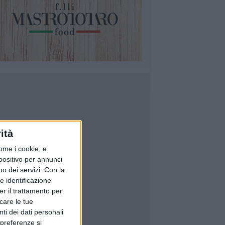
ità
ome i cookie, e
spositivo per annunci
o dei servizi.
Con la
e identificazione
er il trattamento per
icare le tue
ti dei dati personali
 preferenze si