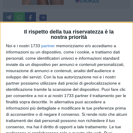
10
Il rispetto della tua riservatezza è la
nostra priorità
L'associazione Schára, con il patrocinio del Comune di
Noi e i nostri 1733
partner
memorizziamo e/o accediamo a
Bisceglie, è lieta di annunciare la nona edizione del Palio
informazioni su un dispositivo, come i cookie, e trattiamo dati
della Quercia, che si terrà sabato 9 agosto sul waterfront del
personali, come identificatori univoci e informazioni standard
porto turistico di Bisceglie, nel giorno che precede i
inviate da un dispositivo per annunci e contenuti personalizzati,
festeggiamenti in onore dei Santi Martiri Mauro Vescovo,
misurazione di annunci e contenuti, analisi dell'audience e
Sergio e Pantalone, patroni della città.
sviluppo dei servizi.
Con la tua autorizzazione noi e i nostri
partner possiamo utilizzare dati precisi di geolocalizzazione e
identificazione tramite la scansione del dispositivo. Puoi fare clic
Un appuntamento particolarmente atteso che, ancora una
per consentire a noi e ai nostri 1733 partner il trattamento per le
volta, combinerà spirito sportivo, folklore e identità
finalità sopra descritte. In alternativa puoi accedere a
biscegliese, valorizzando la partecipazione attiva dei
informazioni più dettagliate e modificare le tue preferenze prima
quartieri e delle parrocchie. In migliaia, come sempre,
di acconsentire o di negare il consenso.
Si rende noto che alcuni
seguiranno l'affascinante competizione a staffetta fra otto
trattamenti dei dati personali possono non richiedere il tuo
squadre, ciascun in rappresentanza di un rione collegato alla
consenso, ma hai il diritto di opporti a tale trattamento. Le tue
preferenze si applicheranno solo a questo sito web. Puoi