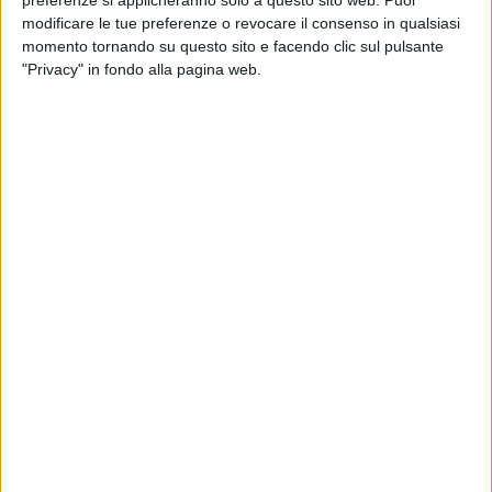
parrocchia di riferimento.
modificare le tue preferenze o revocare il consenso in qualsiasi
momento tornando su questo sito e facendo clic sul pulsante
Il programma prevede l'apertura dell'evento alle ore 19 con la
"Privacy" in fondo alla pagina web.
coloratissima parata delle otto compagini in gara: San
Lorenzo, Stella Maris, Costantinopoli, San Pietro, Santa
Maria di Passavia, Sant'Agostino, San Silvestro e San
Matteo.
Alle ore 20, al suono della storica sirena della Torre Maestra
di Bisceglie, azionata per l'occasione, prenderà il via la gara,
con spettacolari prove che metteranno alla prova forza,
coordinazione, spirito di squadra e creatività: corsa con il
remo, corsa con il pallone, nuoto, costruzione simbolica del
Dolmen (elemento storico-identitario della città) fino
all'ultima frazione: l'emozionante corsa con lo stendardo.
Per ciascuna prova è previsto uno standard di età o di sesso,
allo scopo di coinvolgere maggiormente la comunità.
Tra i momenti più attesi, anche la prova dedicata al celebre