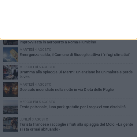
PIÙ LETTI QUESTA SETTIMANA
GIOVEDÌ 6 AGOSTO
Ragazzi biscegliesi diventano virali dopo un'esibizione
improvvisata in aeroporto a Roma-Fiumicino
MARTEDÌ 4 AGOSTO
Emergenza caldo, il Comune di Bisceglie attiva i "rifugi climatici"
MERCOLEDÌ 5 AGOSTO
Dramma alla spiaggia Bi-Marmi: un anziano ha un malore e perde
la vita
MARTEDÌ 4 AGOSTO
Due auto incendiate nella notte in via Dieta delle Puglie
MERCOLEDÌ 5 AGOSTO
Festa patronale, luna park gratuito per i ragazzi con disabilità
LUNEDÌ 3 AGOSTO
Turista francese raccoglie rifiuti alla spiaggia del Molo: «La gente
si sta ormai abituando»