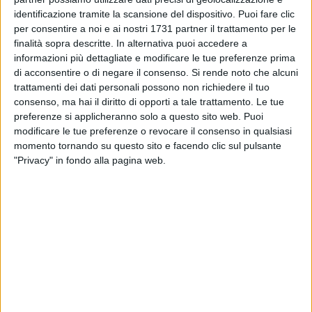
l'uscita di un nuovo album prevista per l'inverno 2023.
identificazione tramite la scansione del dispositivo. Puoi fare clic
per consentire a noi e ai nostri 1731 partner il trattamento per le
finalità sopra descritte. In alternativa puoi accedere a
informazioni più dettagliate e modificare le tue preferenze prima
di acconsentire o di negare il consenso.
Si rende noto che alcuni
trattamenti dei dati personali possono non richiedere il tuo
consenso, ma hai il diritto di opporti a tale trattamento. Le tue
preferenze si applicheranno solo a questo sito web. Puoi
modificare le tue preferenze o revocare il consenso in qualsiasi
momento tornando su questo sito e facendo clic sul pulsante
"Privacy" in fondo alla pagina web.
Il cantautore de Candia ha spiegato: «Questa canzone è un
inno alla gioia, rivolto a coloro che si sentono costantemente