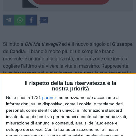
12
Si intitola
Oh! Ma ti svegli?
ed è il nuovo singolo di
Giuseppe
de Candia
. Il brano è molto più di un semplice brano
musicale; è un inno alla gioventù, una canzone che invita a
cogliere l'attimo e a vivere la vita al massimo. Rappresenta
la quintessenza della giovinezza, con tutte le sue emozioni, i
suoi desideri e le sfide che la vita presenta. La canzone è un
Il rispetto della tua riservatezza è la
invito a liberarsi dalle preoccupazioni, a vivere senza
nostra priorità
rimpianti e a godersi ogni istante.
Noi e i nostri 1731
partner
memorizziamo e/o accediamo a
informazioni su un dispositivo, come i cookie, e trattiamo dati
La produzione di "Oh! Ma ti svegli?" è stata curata da
personali, come identificatori univoci e informazioni standard
inviate da un dispositivo per annunci e contenuti personalizzati,
Filadelfo Castro, che ha contribuito a definire lo stile
misurazione di annunci e contenuti, analisi dell'audience e
dell'intero EP. Il brano è ora disponibile su YouTube e su tutte
sviluppo dei servizi.
Con la tua autorizzazione noi e i nostri
le principali piattaforme di streaming musicale, anticipando
partner possiamo utilizzare dati precisi di geolocalizzazione e