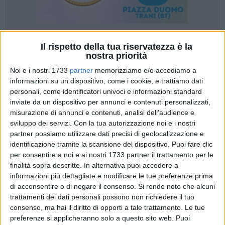
7
Il rispetto della tua riservatezza è la
nostra priorità
Noi e i nostri 1733
partner
memorizziamo e/o accediamo a
informazioni su un dispositivo, come i cookie, e trattiamo dati
L'iniziativa nazionale "Onore al merito", promossa da
personali, come identificatori univoci e informazioni standard
AssOrienta (Associazione Orientatori italiani) e dalla scuola
inviate da un dispositivo per annunci e contenuti personalizzati,
leader in Italia per la preparazione ai concorsi nelle Forze
misurazione di annunci e contenuti, analisi dell'audience e
Armate e nelle Forze di Polizia Nissolino Corsi, assegnerà
sviluppo dei servizi.
Con la tua autorizzazione noi e i nostri
300 borse di studio ai giovani tra i 17 e i 22 non compiuti
partner possiamo utilizzare dati precisi di geolocalizzazione e
che siano in possesso della cittadinanza italiana e di un
identificazione tramite la scansione del dispositivo. Puoi fare clic
per consentire a noi e ai nostri 1733 partner il trattamento per le
diploma di maturità o che siano in grado di ottenerlo entro la
finalità sopra descritte. In alternativa puoi accedere a
fine dell'anno scolastico 2019-2020. Le borse erogate
informazioni più dettagliate e modificare le tue preferenze prima
permetteranno ai vincitori di frequentare un percorso di
di acconsentire o di negare il consenso.
Si rende noto che alcuni
studio superiore della durata di un anno presso la Nissolino
trattamenti dei dati personali possono non richiedere il tuo
Corsi.
consenso, ma hai il diritto di opporti a tale trattamento. Le tue
preferenze si applicheranno solo a questo sito web. Puoi