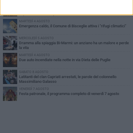
GIOVEDÌ 6 AGOSTO
Ragazzi biscegliesi diventano virali dopo un'esibizione
improvvisata in aeroporto a Roma-Fiumicino
MARTEDÌ 4 AGOSTO
Emergenza caldo, il Comune di Bisceglie attiva i "rifugi climatici"
MERCOLEDÌ 5 AGOSTO
Dramma alla spiaggia Bi-Marmi: un anziano ha un malore e perde
la vita
MARTEDÌ 4 AGOSTO
Due auto incendiate nella notte in via Dieta delle Puglie
SABATO 8 AGOSTO
Latitanti del clan Capriati arrestati, le parole del colonnello
Massimiliano Galasso
VENERDÌ 7 AGOSTO
Festa patronale, il programma completo di venerdì 7 agosto