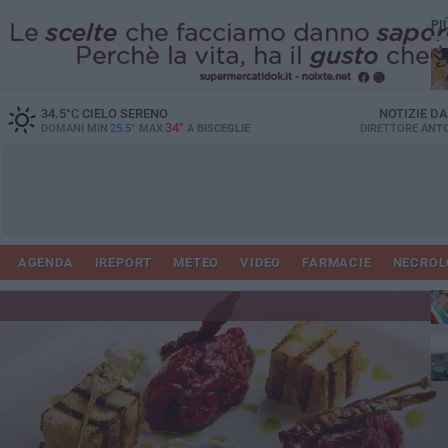
PI
34.5
°C
CIELO SERENO
NOTIZIE D
34°
DOMANI MIN
25.5°
MAX
A
BISCEGLIE
DIRETTORE
ANTO
AGENDA
IREPORT
METEO
VIDEO
FARMACIE
NECROL