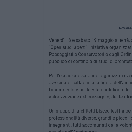
Powere
Venerdì 18 e sabato 19 maggio si terrà, su
"Open studi aperti", iniziativa organizzat
Paesaggisti e Conservatori e dagli Ordini
pubblico di centinaia di studi di architet
Per l'occasione saranno organizzati event
avvicinare i cittadini alla figura dell'arc
fondamentale per la vita quotidiana del s
valorizzazione del paesaggio, dei territori
Un gruppo di architetti biscegliesi ha p
professionalità diverse, grandi e piccoli s
insegnanti, tutti accomunati dalla volo