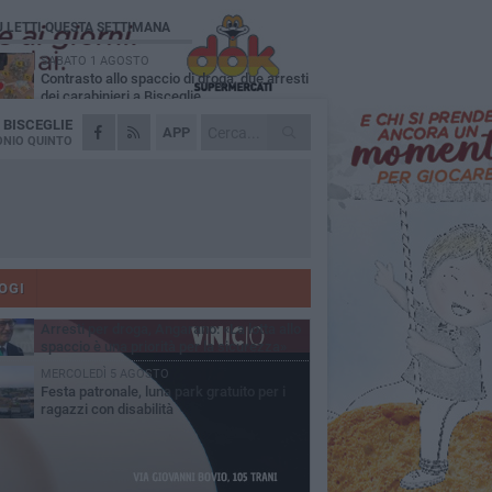
Ù LETTI QUESTA SETTIMANA
SABATO 1 AGOSTO
Contrasto allo spaccio di droga, due arresti
dei carabinieri a Bisceglie
A
BISCEGLIE
MARTEDÌ 4 AGOSTO
APP
Emergenza caldo, il Comune di Bisceglie
NIO QUINTO
attiva i "rifugi climatici"
MERCOLEDÌ 5 AGOSTO
Dramma alla spiaggia Bi-Marmi: un
anziano ha un malore e perde la vita
MARTEDÌ 4 AGOSTO
Due auto incendiate nella notte in via Dieta
delle Puglie
OGI
SABATO 1 AGOSTO
Arresti per droga, Angarano: «La lotta allo
spaccio è una priorità per la sicurezza»
MERCOLEDÌ 5 AGOSTO
Festa patronale, luna park gratuito per i
ragazzi con disabilità