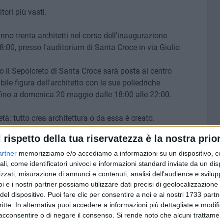
itori più vasti.
no trenta architetti nel corso dell'inaugurazione
8:00, presso l'auditorium di Santa Croce in via Giulio
o il Sepolcreto di Santa Croce sarà posta al centro
bile figura dell'architetto con le sue poliedriche
 fino a domenica 20 maggio dalle 18:00 alle 22:00.
età: tutto crea architettura o da essa è creato.
 sul futuro dell'abitare, delle città e dei territori, il gruppo
l rispetto della tua riservatezza è la nostra prior
à della vita urbana, ripensandone il modello, dando
 sia egli un comune cittadino o un membro
artner
memorizziamo e/o accediamo a informazioni su un dispositivo, c
ali, come identificatori univoci e informazioni standard inviate da un di
zzati, misurazione di annunci e contenuti, analisi dell'audience e svilupp
i e i nostri partner possiamo utilizzare dati precisi di geolocalizzazione 
i dialogare su più fronti con amici, curiosi e colleghi per
del dispositivo. Puoi fare clic per consentire a noi e ai nostri 1733 partn
ndo dell'architettura, del design e molto altro. Con questa
critte. In alternativa puoi accedere a informazioni più dettagliate e modif
dini sarà permesso di toccare con mano come nasce un
acconsentire o di negare il consenso.
Si rende noto che alcuni trattamen