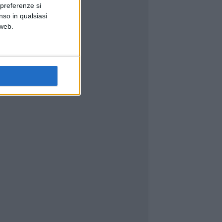
 preferenze si
nso in qualsiasi
 web.