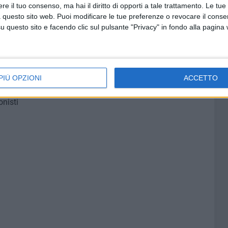
te, quali sono i concept, gli stimoli, le intuizioni, come
e il tuo consenso, ma hai il diritto di opporti a tale trattamento. Le tue
 territori» hanno rimarcato gli organizzatori. «La volontà
 questo sito web. Puoi modificare le tue preferenze o revocare il conse
questo sito e facendo clic sul pulsante "Privacy" in fondo alla pagina
vertimento, dove il confronto risulti fonte inesauribile di
la leggerezza e la serenità degli animi supporti il
collettivo figlio dei singoli sguardi degli architetti, volti
uri mentali potranno crollare e a sbocciare saranno
PIÙ OPZIONI
ACCETTO
onisti