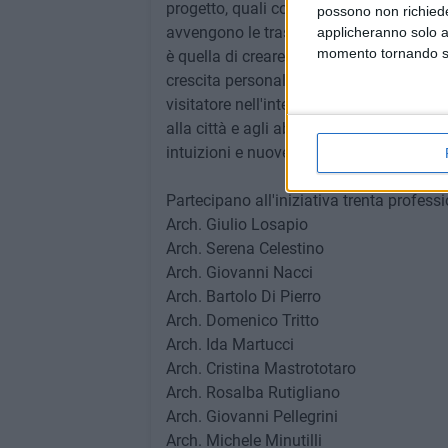
progetto, quali competenze vengono attiva
possono non richieder
avvengono le trasformazioni di spazi e di
applicheranno solo a
momento tornando su 
è quella di creare un clima di cultura e di
crescita personale e professionale, dove 
visitatore nell'interiorizzare il messaggio 
alla città e agli abitanti, dove solo i m
intuizioni e nuove collaborazioni».
Partecipano all'iniziativa trenta professi
Arch. Giulio Losapio
Arch. Serena Celestino
Arch. Giovanni Nacci
Arch. Bartolo Di Pierro
Arch. Domenico Tritto
Arch. Ida Martucci
Arch. Cristina Mastrototaro
Arch. Rosalba Rutigliano
Arch. Giovanni Pellegrini
Arch. Michele Minutilli