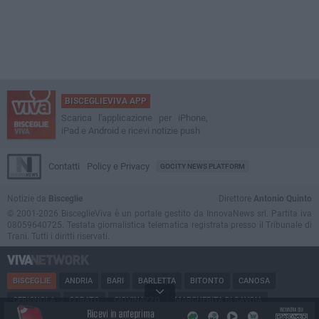
BISCEGLIEVIVA APP
Scarica l'applicazione per iPhone,
iPad e Android e ricevi notizie push
Contatti
Policy e Privacy
GOCITY NEWS PLATFORM
Notizie da
Bisceglie
Direttore
Antonio Quinto
© 2001-2026 BisceglieViva è un portale gestito da InnovaNews srl. Partita iva
08059640725. Testata giornalistica telematica registrata presso il Tribunale di
Trani. Tutti i diritti riservati.
BISCEGLIE
ANDRIA
BARI
BARLETTA
BITONTO
CANOSA
CERIGNOLA
CORATO
GIOVINAZZO
MARGHERITA DI SAVOIA