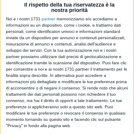
Il rispetto della tua riservatezza è la
nostra priorità
Noi e i nostri 1731
partner
memorizziamo e/o accediamo a
21
informazioni su un dispositivo, come i cookie, e trattiamo dati
personali, come identificatori univoci e informazioni standard
inviate da un dispositivo per annunci e contenuti personalizzati,
misurazione di annunci e contenuti, analisi dell'audience e
Organizzata dal Circolo dei lettori Presidio del libro di
sviluppo dei servizi.
Con la tua autorizzazione noi e i nostri
Bisceglie in collaborazione con Universo Salute Opera Don
partner possiamo utilizzare dati precisi di geolocalizzazione e
Uva e la Congregazione della Ancelle della Divina
identificazione tramite la scansione del dispositivo. Puoi fare clic
provvidenza, si è svolta ieri una straordinaria giornata di
per consentire a noi e ai nostri 1731 partner il trattamento per le
finalità sopra descritte. In alternativa puoi accedere a
festa nella meravigliosa cornice del tempio di San Giuseppe
informazioni più dettagliate e modificare le tue preferenze prima
con la partecipazione delle scuole della città.
di acconsentire o di negare il consenso.
Si rende noto che alcuni
trattamenti dei dati personali possono non richiedere il tuo
Una festa della musica, della danza e della poesia aperta da
consenso, ma hai il diritto di opporti a tale trattamento. Le tue
un concerto dell'orchestra dei ragazzi della Scuola Media
preferenze si applicheranno solo a questo sito web. Puoi
Monterisi e dall'esibizione delle danzatrici e dei danzatori del
modificare le tue preferenze o revocare il consenso in qualsiasi
Liceo coreutico "da Vinci", con musiche e canti ispirati al
momento tornando su questo sito e facendo clic sul pulsante
"Privacy" in fondo alla pagina web.
Natale. A seguire, le rappresentanze dei circoli didattici, dai