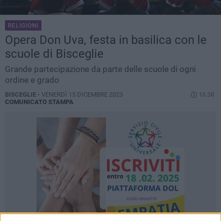
RELIGIONI
Opera Don Uva, festa in basilica con le
scuole di Bisceglie
Grande partecipazione da parte delle scuole di ogni
ordine e grado
BISCEGLIE -
VENERDÌ 15 DICEMBRE 2023
16.38
COMUNICATO STAMPA