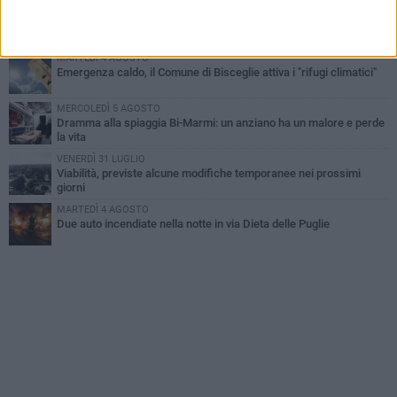
VENERDÌ 31 LUGLIO
Torna l'appuntamento con la Pastasciutta antifascista a Bisceglie
MARTEDÌ 4 AGOSTO
Emergenza caldo, il Comune di Bisceglie attiva i "rifugi climatici"
MERCOLEDÌ 5 AGOSTO
Dramma alla spiaggia Bi-Marmi: un anziano ha un malore e perde
la vita
VENERDÌ 31 LUGLIO
Viabilità, previste alcune modifiche temporanee nei prossimi
giorni
MARTEDÌ 4 AGOSTO
Due auto incendiate nella notte in via Dieta delle Puglie