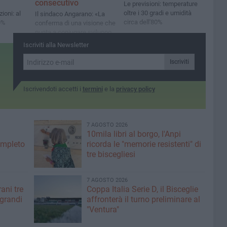
consecutivo
Le previsioni: temperature
oltre i 30 gradi e umidità
zioni: al
Il sindaco Angarano: «La
circa dell'80%
0%
conferma di una visione che
punta a coniugare sviluppo,
sostenibilità, agricoltura di
Iscriviti alla Newsletter
qualità»
Iscriviti
Iscrivendoti accetti i
termini
e la
privacy policy
7 AGOSTO 2026
10mila libri al borgo, l'Anpi
ompleto
ricorda le "memorie resistenti" di
tre biscegliesi
7 AGOSTO 2026
ani tre
Coppa Italia Serie D, il Bisceglie
 grandi
affronterà il turno preliminare al
"Ventura"