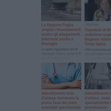
La Regione Puglia
POLITICA
amplia i finanziamenti
Ospedale di Bi
contro gli allagamenti,
audizione urge
interventi anche a
Regione richie
Bisceglie
Tonia Spina
Le opere riguardano reti di
«Non possiamo pe
drenaggio urbano, sistemi di
che prevalgano ind
raccolta delle acque
e incertezze. Si ch
meteoriche, impianti di
immediatamente qu
trattamento, vasche di
la programmazion
accumulo e recapiti finali
Abbattimento liste
Abbattimento l
d'attesa, terminata la
d'attesa, visite
prima fase dei piani
specialistiche t
aziendali sperimentali
prenotazioni