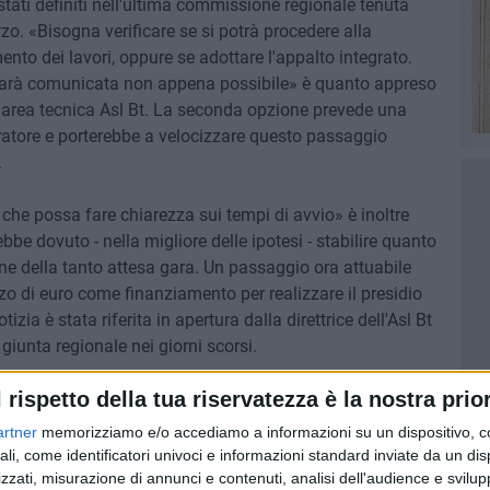
stati definiti nell'ultima commissione regionale tenuta
zo. «Bisogna verificare se si potrà procedere alla
ento dei lavori, oppure se adottare l'appalto integrato.
sarà comunicata non appena possibile» è quanto appreso
ell'area tecnica Asl Bt. La seconda opzione prevede una
atore e porterebbe a velocizzare questo passaggio
.
he possa fare chiarezza sui tempi di avvio» è inoltre
bbe dovuto - nella migliore delle ipotesi - stabilire quanto
ne della tanto attesa gara. Un passaggio ora attuabile
o di euro come finanziamento per realizzare il presidio
otizia è stata riferita in apertura dalla direttrice dell'Asl Bt
giunta regionale nei giorni scorsi.
l rispetto della tua riservatezza è la nostra prior
ce Spaccavento
d barese, sono emersi alcuni ritardi procedurali che
artner
memorizziamo e/o accediamo a informazioni su un dispositivo, c
ali, come identificatori univoci e informazioni standard inviate da un di
i passaggio e continueremo a vigilare sul rispetto dei
zzati, misurazione di annunci e contenuti, analisi dell'audience e svilupp
commissione sanità Felice Spaccavento, che ha