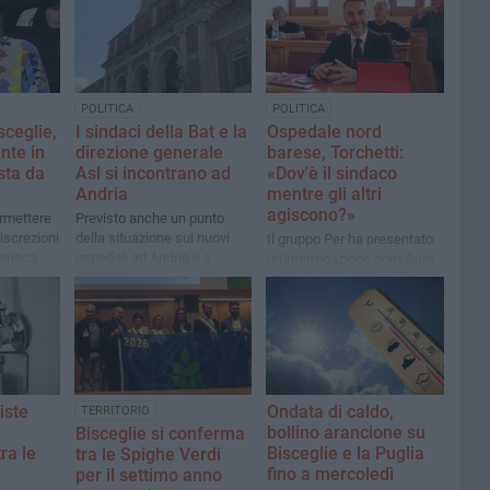
POLITICA
POLITICA
sceglie,
I sindaci della Bat e la
Ospedale nord
nte in
direzione generale
barese, Torchetti:
sta da
Asl si incontrano ad
«Dov'è il sindaco
Andria
mentre gli altri
agiscono?»
rmettere
Previsto anche un punto
iscrezioni
della situazione sui nuovi
Il gruppo Per ha presentato
iarisca
ospedali ad Andria e a
un'interrogazione consiliare
ale sia
Bisceglie
sul tema
e»
iste
Ondata di caldo,
TERRITORIO
bollino arancione su
Bisceglie si conferma
ra le
Bisceglie e la Puglia
tra le Spighe Verdi
fino a mercoledì
per il settimo anno