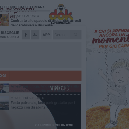
Ù LETTI QUESTA SETTIMANA
SABATO 1 AGOSTO
Contrasto allo spaccio di droga, due arresti
dei carabinieri a Bisceglie
A
BISCEGLIE
MARTEDÌ 4 AGOSTO
APP
Emergenza caldo, il Comune di Bisceglie
NIO QUINTO
attiva i "rifugi climatici"
MERCOLEDÌ 5 AGOSTO
Dramma alla spiaggia Bi-Marmi: un
anziano ha un malore e perde la vita
MARTEDÌ 4 AGOSTO
Due auto incendiate nella notte in via Dieta
delle Puglie
OGI
SABATO 1 AGOSTO
Arresti per droga, Angarano: «La lotta allo
spaccio è una priorità per la sicurezza»
MERCOLEDÌ 5 AGOSTO
Festa patronale, luna park gratuito per i
ragazzi con disabilità