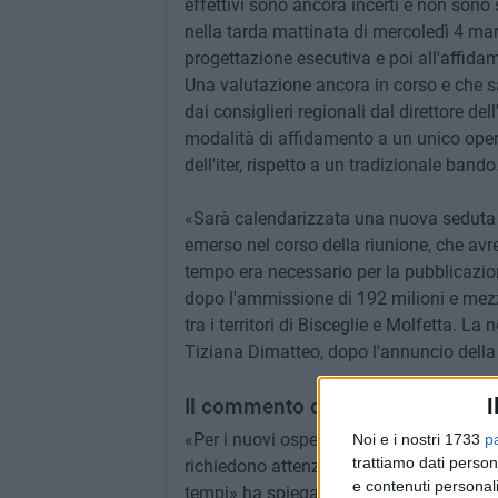
effettivi sono ancora incerti e non sono 
nella tarda mattinata di mercoledì 4 mar
progettazione esecutiva e poi all'affidam
Una valutazione ancora in corso e che 
dai consiglieri regionali dal direttore d
modalità di affidamento a un unico oper
dell'iter, rispetto a un tradizionale bando
«Sarà calendarizzata una nuova seduta c
emerso nel corso della riunione, che avre
tempo era necessario per la pubblicazio
dopo l'ammissione di 192 milioni e mezz
tra i territori di Bisceglie e Molfetta. La n
Tiziana Dimatteo, dopo l'annuncio della 
I
Il commento del presidente Feli
«Per i nuovi ospedali di Andria e del nor
Noi e i nostri 1733
p
trattiamo dati person
richiedono attenzione. Monitoreremo ogn
e contenuti personali
tempi» ha spiegato il presidente della 