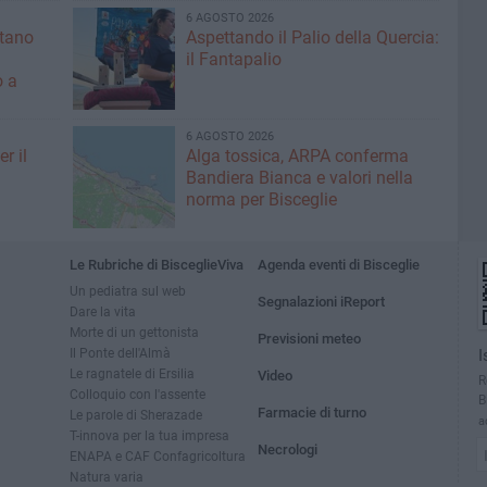
6 AGOSTO 2026
ntano
Aspettando il Palio della Quercia:
il Fantapalio
o a
6 AGOSTO 2026
r il
Alga tossica, ARPA conferma
Bandiera Bianca e valori nella
norma per Bisceglie
Le Rubriche di BisceglieViva
Agenda eventi di Bisceglie
Un pediatra sul web
Segnalazioni iReport
Dare la vita
Morte di un gettonista
Previsioni meteo
Il Ponte dell'Almà
I
Le ragnatele di Ersilia
Video
R
Colloquio con l'assente
B
Farmacie di turno
Le parole di Sherazade
a
T-innova per la tua impresa
Necrologi
ENAPA e CAF Confagricoltura
Natura varia