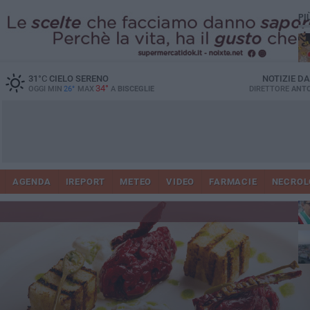
PI
31
°C
CIELO SERENO
NOTIZIE D
34°
OGGI MIN
26°
MAX
A
BISCEGLIE
DIRETTORE
ANTO
AGENDA
IREPORT
METEO
VIDEO
FARMACIE
NECROL