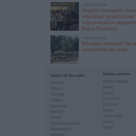
6 AGOSTO 2026
Ragazzi biscegliesi dive
virali dopo un'esibizione
improvvisata in aeroport
Roma-Fiumicino
6 AGOSTO 2026
Bisceglie, continua l'iter pe
censimento del verde
Notizie sportive
Notizie da Bisceglie
Atletica leggera
Cronaca
Basket
Politica
Calcio
Attualità
Calcio a 5
Cultura
Ciclismo
Spettacoli
Rugby
Territorio
Sport a 360°
Scuola
Tennis
Economia e lavoro
Volley
Associazioni
Religioni