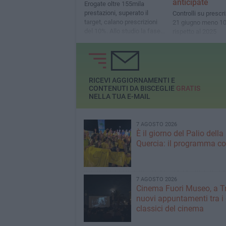
anticipate
Erogate oltre 155mila
prestazioni, superato il
Controlli su prescri
target, calano prescrizioni
21 giugno meno 1
del 10%. Allo studio la fase
rispetto al 2025
2
RICEVI AGGIORNAMENTI E
CONTENUTI DA BISCEGLIE
GRATIS
NELLA TUA E-MAIL
7 AGOSTO 2026
È il giorno del Palio della
Quercia: il programma c
7 AGOSTO 2026
Cinema Fuori Museo, a Tr
nuovi appuntamenti tra i
classici del cinema