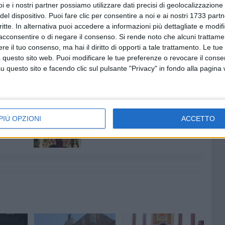
i e i nostri partner possiamo utilizzare dati precisi di geolocalizzazione 
successivamente trascurato. «Va ricordato che sono
del dispositivo. Puoi fare clic per consentire a noi e ai nostri 1733 partn
gli arredi e le grandi tecnologie sanitarie. Sarà necessario
critte. In alternativa puoi accedere a informazioni più dettagliate e modif
ni, perché un ospedale non è fatto solo di mura. I tempi
acconsentire o di negare il consenso.
Si rende noto che alcuni trattamen
ei anni e non sarà un ospedale attivo entro la fine di questa
e il tuo consenso, ma hai il diritto di opporti a tale trattamento. Le tue
a ai cittadini».
 questo sito web. Puoi modificare le tue preferenze o revocare il conse
questo sito e facendo clic sul pulsante "Privacy" in fondo alla pagina
ESE
OSPEDALE NORD BARESE
7 AGOSTO 2026
 Mino
Festa patronale, il programma
PIÙ OPZIONI
ACCETTO
ccella:
completo di venerdì 7 agosto