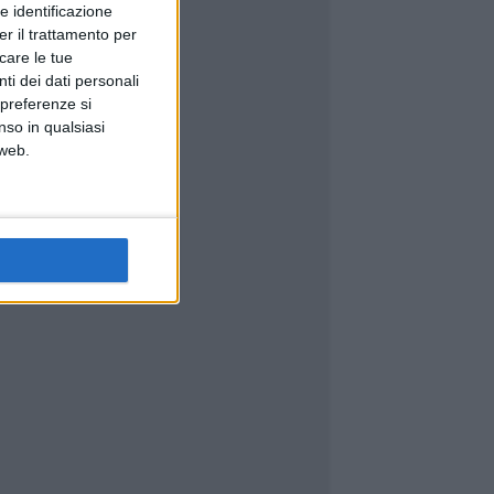
e identificazione
er il trattamento per
icare le tue
ti dei dati personali
 preferenze si
nso in qualsiasi
 web.