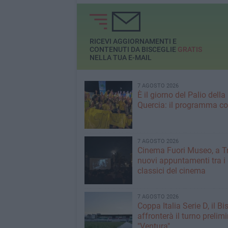
anniversario della 
Sergio Cosmai
RICEVI AGGIORNAMENTI E
CONTENUTI DA BISCEGLIE
GRATIS
NELLA TUA E-MAIL
7 AGOSTO 2026
È il giorno del Palio della
Quercia: il programma c
7 AGOSTO 2026
Cinema Fuori Museo, a Tr
nuovi appuntamenti tra i
classici del cinema
7 AGOSTO 2026
Coppa Italia Serie D, il Bi
affronterà il turno prelimi
"Ventura"