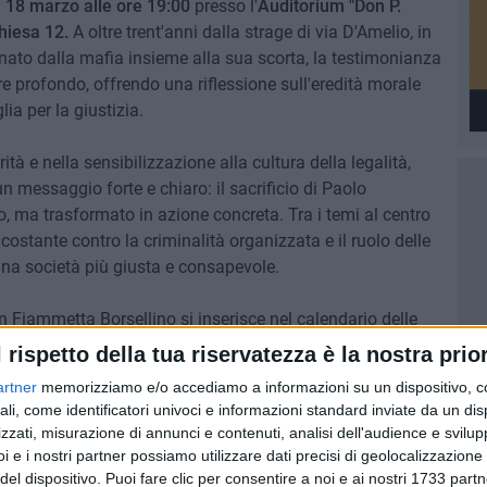
 18 marzo alle ore 19:00
presso l'
Auditorium "Don P.
Chiesa 12.
A oltre trent'anni dalla strage di via D'Amelio, in
nato dalla mafia insieme alla sua scorta, la testimonianza
 profondo, offrendo una riflessione sull'eredità morale
lia per la giustizia.
tà e nella sensibilizzazione alla cultura della legalità,
 messaggio forte e chiaro: il sacrificio di Paolo
o, ma trasformato in azione concreta. Tra i temi al centro
costante contro la criminalità organizzata e il ruolo delle
una società più giusta e consapevole.
Fiammetta Borsellino si inserisce nel calendario delle
lie per il
40esimo anniversario dell'uccisione di Sergio
l rispetto della tua riservatezza è la nostra prior
za assassinato dalla 'ndrangheta nel 1985. Un percorso di
artner
memorizziamo e/o accediamo a informazioni su un dispositivo, c
i di approfondimento fino al 10 gennaio, giorno della
ali, come identificatori univoci e informazioni standard inviate da un di
zzati, misurazione di annunci e contenuti, analisi dell'audience e svilupp
i e i nostri partner possiamo utilizzare dati precisi di geolocalizzazione 
 ciclo di incontri si terrà in occasione della Giornata
del dispositivo. Puoi fare clic per consentire a noi e ai nostri 1733 partn