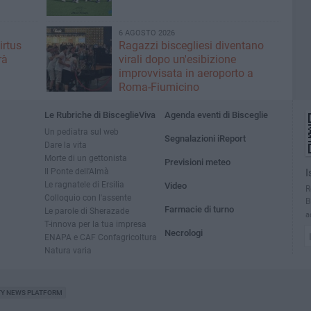
6 AGOSTO 2026
irtus
Ragazzi biscegliesi diventano
rà
virali dopo un'esibizione
improvvisata in aeroporto a
Roma-Fiumicino
Le Rubriche di BisceglieViva
Agenda eventi di Bisceglie
Un pediatra sul web
Segnalazioni iReport
Dare la vita
Morte di un gettonista
Previsioni meteo
Il Ponte dell'Almà
I
Le ragnatele di Ersilia
Video
R
Colloquio con l'assente
B
Farmacie di turno
Le parole di Sherazade
a
T-innova per la tua impresa
Necrologi
ENAPA e CAF Confagricoltura
Natura varia
TY NEWS PLATFORM