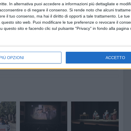
n ricordo delle vittime innocenti delle mafie, venerdì 21
critte. In alternativa puoi accedere a informazioni più dettagliate e modif
acconsentire o di negare il consenso.
Si rende noto che alcuni trattamen
cchi di Palazzo Tupputi, con il prof. Raffaele Tatulli.
e il tuo consenso, ma hai il diritto di opporti a tale trattamento. Le tue
 questo sito web. Puoi modificare le tue preferenze o revocare il conse
questo sito e facendo clic sul pulsante "Privacy" in fondo alla pagina
7 AGOSTO 2026
 Mino
Festa patronale, il programma
ccella:
completo di venerdì 7 agosto
PIÙ OPZIONI
ACCETTO