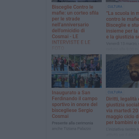
Bisceglie Contro le
CULTURA
mafie: un corteo sfila
“La scuola in 
per le strade
contro le mafie
nell'anniversario
Bisceglie e stu
dell'omicidio di
insieme per la 
Cosmai - LE
e la giustizia s
INTERVISTE E LE
Venerdì 13 marzo,
FOTO
raduno alle 9.00 in
Vittorio Emanuele II
Angarano: «Vedere tanti
grande manifestaz
ragazzi che affollano le
coinvolge tutte le 
strade, le piazze della nostra
cittadine
città è un messaggio
importante: con la
partecipazione si abbatte
l'indifferenza»
Inaugurato a San
CULTURA
Ferdinando il campo
Diritti, legalità 
sportivo in onore del
giustizia social
biscegliese Sergio
via martedì 20
Cosmai
maggio ciclo di
per bambini e 
Presente alla cerimonia
anche Tiziana Palazzo
L’iniziativa rientra 
attività per il 40es