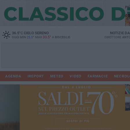
PI
36.5
°C
CIELO SERENO
NOTIZIE D
33.5°
OGGI MIN
25.5°
MAX
A
BISCEGLIE
DIRETTORE
ANTO
AGENDA
IREPORT
METEO
VIDEO
FARMACIE
NECROL