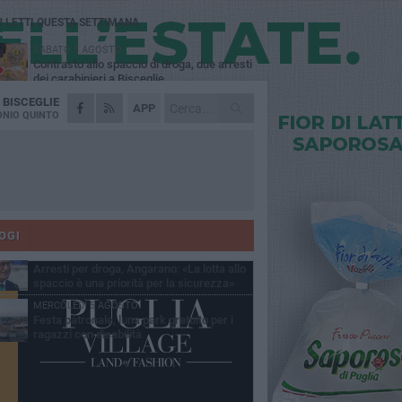
Ù LETTI QUESTA SETTIMANA
SABATO 1 AGOSTO
Contrasto allo spaccio di droga, due arresti
dei carabinieri a Bisceglie
A
BISCEGLIE
MARTEDÌ 4 AGOSTO
APP
Emergenza caldo, il Comune di Bisceglie
NIO QUINTO
attiva i "rifugi climatici"
MERCOLEDÌ 5 AGOSTO
Dramma alla spiaggia Bi-Marmi: un
anziano ha un malore e perde la vita
MARTEDÌ 4 AGOSTO
Due auto incendiate nella notte in via Dieta
delle Puglie
OGI
SABATO 1 AGOSTO
Arresti per droga, Angarano: «La lotta allo
spaccio è una priorità per la sicurezza»
MERCOLEDÌ 5 AGOSTO
Festa patronale, luna park gratuito per i
ragazzi con disabilità