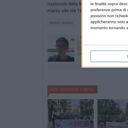
nazionale della Memoria e dell'Impegno i
le finalità sopra des
preferenze prima di 
marzo alle ore 18:30 nella Sala degli Spe
possono non richieder
applicheranno solo a
SERGIO COSMAI
momento tornando su 
7 AGOSTO 2026
L'appello della moglie di
Racanati alla ministra Ro
«Non dimenticatelo»
Altri contenuti a tema