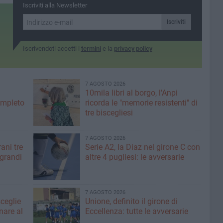
per il 40esimo anniversario
morte di
albero
Iscriviti alla Newsletter
della morte di Sergio
Cosmai
Iscriviti
Iscrivendoti accetti i
termini
e la
privacy policy
7 AGOSTO 2026
10mila libri al borgo, l'Anpi
ompleto
ricorda le "memorie resistenti" di
tre biscegliesi
7 AGOSTO 2026
ani tre
Serie A2, la Diaz nel girone C con
 grandi
altre 4 pugliesi: le avversarie
7 AGOSTO 2026
sceglie
Unione, definito il girone di
nare al
Eccellenza: tutte le avversarie