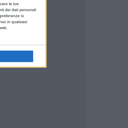
icare le tue
ti dei dati personali
 preferenze si
nso in qualsiasi
 web.