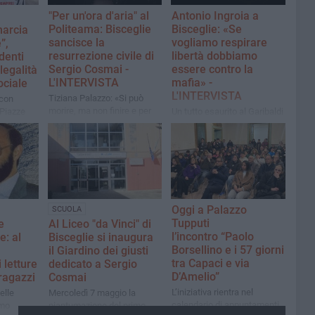
"Per un'ora d'aria" al
Antonio Ingroia a
Politeama: Bisceglie
Bisceglie: «Se
marcia
sancisce la
vogliamo respirare
”,
resurrezione civile di
libertà dobbiamo
denti
Sergio Cosmai -
essere contro la
legalità
L'INTERVISTA
mafia» -
ociale
L'INTERVISTA
Tiziana Palazzo: «Si può
 con
morire, ma non finire e per
 Piazze
Un tutto esaurito al Garibaldi
noi Sergio non finirà mai»​
, la
per l'incontro con l'ex PM
ione che
della direzione distrettuale
scuole
Antimafia di Palermo
Oggi a Palazzo
SCUOLA
Tupputi
e
Al Liceo "da Vinci" di
l’incontro “Paolo
e: al
Bisceglie si inaugura
Borsellino e i 57 giorni
il Giardino dei giusti
tra Capaci e via
 letture
dedicato a Sergio
D’Amelio”
ragazzi
Cosmai
L’iniziativa rientra nel
nelle
Mercoledì 7 maggio la
calendario di appuntamenti
imo
piantumazione del primo