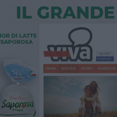
30.727
FANPAGE
HOME
NOTIZIE
SPORT
RUBRICHE