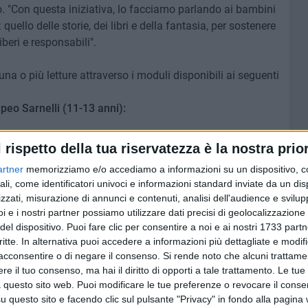
. "Con questa iniziativa, lo facciamo parlando ai bambini
ello delle storie, dei libri e della fantasia, per sostenere
iberi e responsabili".
na o più letture attraverso i moduli disponibili ai seguenti
o Sarnelli (11-13 anni):
):
https://forms.gle/xnGYF2yRyRsowEFh9
l rispetto della tua riservatezza è la nostra prior
artner
memorizziamo e/o accediamo a informazioni su un dispositivo, c
ali, come identificatori univoci e informazioni standard inviate da un di
zzati, misurazione di annunci e contenuti, analisi dell'audience e svilupp
peo Sarnelli (11-13 anni)
i e i nostri partner possiamo utilizzare dati precisi di geolocalizzazione 
del dispositivo. Puoi fare clic per consentire a noi e ai nostri 1733 partn
e il bambino
(Fazi)
critte. In alternativa puoi accedere a informazioni più dettagliate e modif
sellino parla ai ragazzi
(Feltrinelli)
acconsentire o di negare il consenso.
Si rende noto che alcuni trattamen
 e Antimafia. Dieci coraggiose protagoniste della lotta
e il tuo consenso, ma hai il diritto di opporti a tale trattamento. Le tue
 questo sito web. Puoi modificare le tue preferenze o revocare il conse
questo sito e facendo clic sul pulsante "Privacy" in fondo alla pagina
scorta in Paolo Sono
(Giunti)