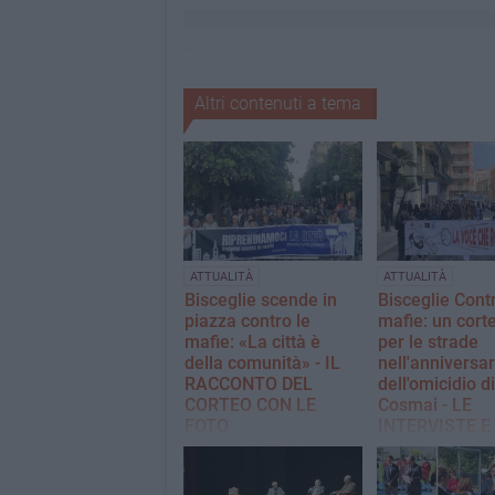
Altri contenuti a tema
ATTUALITÀ
ATTUALITÀ
Bisceglie scende in
Bisceglie Contr
piazza contro le
mafie: un corte
mafie: «La città è
per le strade
della comunità» - IL
nell'anniversar
RACCONTO DEL
dell'omicidio di
CORTEO CON LE
Cosmai - LE
FOTO
INTERVISTE E
FOTO
Nella serata di mercoledì 20
maggio il lungo corteo ha
Angarano: «Vedere 
riempito le strade cittadine
ragazzi che affolla