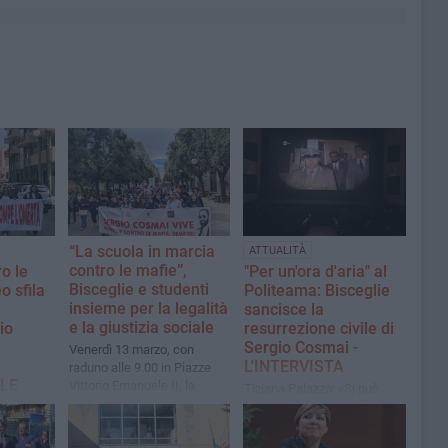
“La scuola in marcia
ATTUALITÀ
contro le mafie”,
o le
"Per un'ora d'aria" al
Bisceglie e studenti
o sfila
Politeama: Bisceglie
insieme per la legalità
sancisce la
e la giustizia sociale
io
resurrezione civile di
Sergio Cosmai -
Venerdì 13 marzo, con
L'INTERVISTA
raduno alle 9.00 in Piazze
 LE
Vittorio Emanuele II, la
Tiziana Palazzo: «Si può
grande manifestazione che
morire, ma non finire e per
coinvolge tutte le scuole
noi Sergio non finirà mai»​
tanti
cittadine
no le