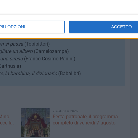
i eroica disobbedienza. Io dico NO!
(Einaudi Ragazzi)
la. Agente della scorta di Paolo
(Einaudi Ragazzi)
PIÙ OPZIONI
ACCETTO
ni)
on si passa
(Topipittori)
gliare un albero
(Camelozampa)
 una sirena
(Franco Cosimo Panini)
Carthusia)
te, la bambina, il dizionario
(Babalibri)
7 AGOSTO 2026
 Mino
Festa patronale, il programma
ccella:
completo di venerdì 7 agosto