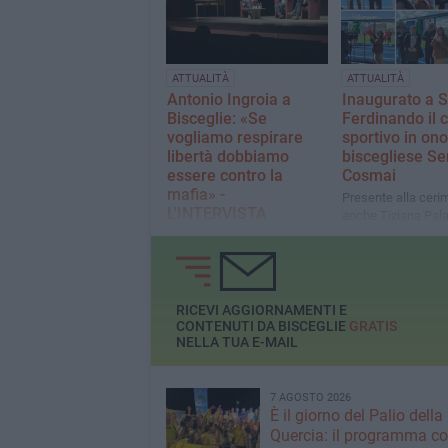
strade, le piazze d
città è un messagg
importante: con la
partecipazione si 
ATTUALITÀ
ATTUALITÀ
l'indifferenza»
Antonio Ingroia a
Inaugurato a 
Bisceglie: «Se
Ferdinando il
vogliamo respirare
sportivo in ono
libertà dobbiamo
biscegliese Se
essere contro la
Cosmai
mafia» -
Presente alla ceri
L'INTERVISTA
anche Tiziana Pal
Un tutto esaurito al Garibaldi
per l'incontro con l'ex PM
della direzione distrettuale
Antimafia di Palermo
RICEVI AGGIORNAMENTI E
CONTENUTI DA BISCEGLIE
GRATIS
NELLA TUA E-MAIL
7 AGOSTO 2026
È il giorno del Palio della
Quercia: il programma c