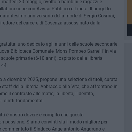
ia martedì 20 maggio, rivolto a bambini e ragazzi e
llaborazione con Avviso Pubblico e Libera. Il progetto
il quarantesimo anniversario della morte di Sergio Cosmai,
 direttore del carcere di Cosenza assassinato dalla
 gratuita: uno dedicato agli alunni delle scuole secondarie
Nuova Biblioteca Comunale 'Mons Pompeo Sarnelli' in via
le scuole primarie (6-10 anni), ospitato dalla libreria
 44.
 a dicembre 2025, propone una selezione di titoli, curata
staff della libreria 'Abbraccio alla Vita, che affrontano in
il contrasto alle mafie, la libertà, l'identità,
 i diritti fondamentali.
iritti è nostro dovere e compito che questa
 passione. Siamo convinti sia il modo migliore per
no commentato il Sindaco Angelantonio Angarano e