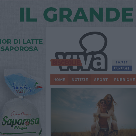
30.727
FANPAGE
HOME
NOTIZIE
SPORT
RUBRICHE