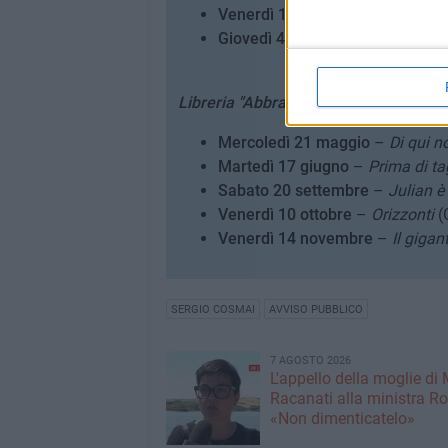
Venerdì 14 novembre
–
Storie d
Giovedì 4 dicembre
–
Io, Emanue
Libreria "Abbraccio alla Vita" (6-10 an
Mercoledì 21 maggio
–
Di qui n
Martedì 17 giugno
–
Prima di ta
Sabato 20 settembre
–
Julian è
Venerdì 10 ottobre
–
Orizzonti
(
Venerdì 14 novembre
–
Il gigan
SERGIO COSMAI
AVVISO PUBBLICO
7 AGOSTO 2026
L'appello della moglie di
Racanati alla ministra Ro
«Non dimenticatelo»