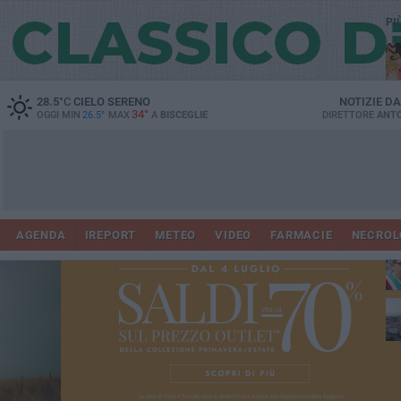
PI
28.5
°C
CIELO SERENO
NOTIZIE D
34°
OGGI MIN
26.5°
MAX
A
BISCEGLIE
DIRETTORE
ANTO
AGENDA
IREPORT
METEO
VIDEO
FARMACIE
NECROL