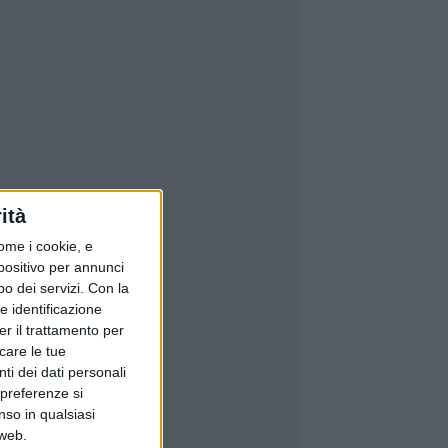
ità
ome i cookie, e
spositivo per annunci
o dei servizi.
Con la
e identificazione
er il trattamento per
icare le tue
ti dei dati personali
 preferenze si
nso in qualsiasi
 web.