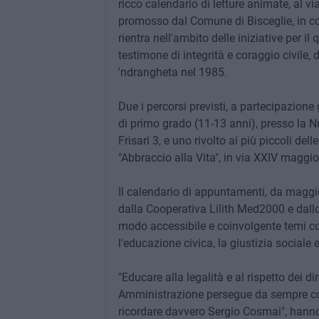
ricco calendario di letture animate, al v
promosso dal Comune di Bisceglie, in co
rientra nell'ambito delle iniziative per 
testimone di integrità e coraggio civile,
'ndrangheta nel 1985.
Due i percorsi previsti, a partecipazione
di primo grado (11-13 anni), presso la 
Frisari 3, e uno rivolto ai più piccoli del
"Abbraccio alla Vita", in via XXIV maggio
Il calendario di appuntamenti, da maggio
dalla Cooperativa Lilith Med2000 e dallo 
modo accessibile e coinvolgente temi come 
l'educazione civica, la giustizia sociale e
"Educare alla legalità e al rispetto dei d
Amministrazione persegue da sempre con
ricordare davvero Sergio Cosmai", han