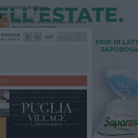
Ù LETTI QUESTA SETTIMANA
SABATO 1 AGOSTO
Contrasto allo spaccio di droga, due arresti
dei carabinieri a Bisceglie
A
BISCEGLIE
MARTEDÌ 4 AGOSTO
APP
Emergenza caldo, il Comune di Bisceglie
NIO QUINTO
attiva i "rifugi climatici"
MERCOLEDÌ 5 AGOSTO
Dramma alla spiaggia Bi-Marmi: un
anziano ha un malore e perde la vita
MARTEDÌ 4 AGOSTO
Due auto incendiate nella notte in via Dieta
delle Puglie
OGI
SABATO 1 AGOSTO
Arresti per droga, Angarano: «La lotta allo
spaccio è una priorità per la sicurezza»
MERCOLEDÌ 5 AGOSTO
Festa patronale, luna park gratuito per i
ragazzi con disabilità