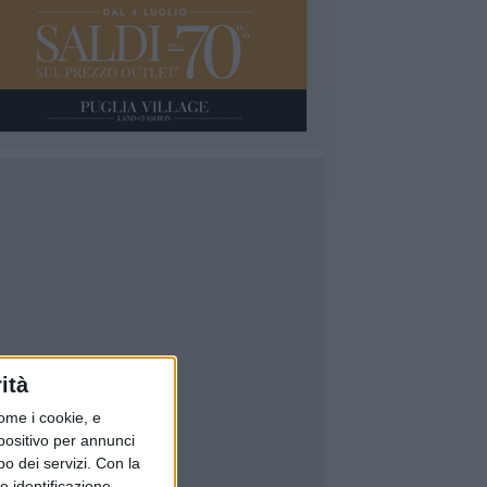
ità
ome i cookie, e
spositivo per annunci
o dei servizi.
Con la
e identificazione