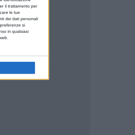
er il trattamento per
icare le tue
ti dei dati personali
 preferenze si
nso in qualsiasi
 web.