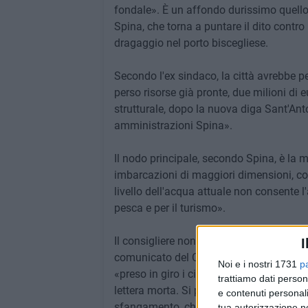
fondale». È un affondo durissimo quell
Spina, che torna a puntare il dito contro
dragaggio nel porto biscegliese.
Secondo l'ex sindaco, la città avrebbe per
perso risorse già pronte, due milioni di e
strutturale, dopo la nuova diga Sant'Anto
amministrazioni Spina».
Il nodo principale, secondo Spina, è la 
imbarcazioni di maggiori dimensioni, co
livello dell'acqua attuale non consente l
pesca e per il turismo».
Il consigliere non risparmia critiche all
I
comunicato del Comune «l'ennesimo ann
Noi e i nostri 1731
p
«preso in giro i cittadini» durante la ca
trattiamo dati person
lettera morta. Si parla di interventi 'virt
e contenuti personali
sfangamento, che pescatori e diportisti
tua autorizzazione no