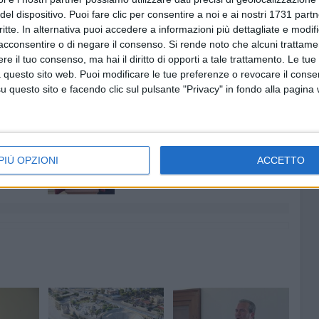
del dispositivo. Puoi fare clic per consentire a noi e ai nostri 1731 partn
critte. In alternativa puoi accedere a informazioni più dettagliate e modif
eglie non ha più diritto di sognare di tornare a essere un
acconsentire o di negare il consenso.
Si rende noto che alcuni trattamen
a del nord barese. Può solo accontentarsi delle
e il tuo consenso, ma hai il diritto di opporti a tale trattamento. Le tue
a l'inutile Bandiera Blu».
 questo sito web. Puoi modificare le tue preferenze o revocare il conse
questo sito e facendo clic sul pulsante "Privacy" in fondo alla pagina
 PORTO BISCEGLIE
PORTO DI BISCEGLIE
6 AGOSTO 2026
ntano
Aspettando il Palio della Quercia:
PIÙ OPZIONI
il Fantapalio
ACCETTO
o a