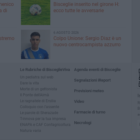
menico
Bisceglie inserito nel girone H:
a di
ecco tutte le avversarie
6 AGOSTO 2026
'estremo
Colpo Unione: Sergio Diaz è un
nuovo centrocampista azzurro
Le Rubriche di BisceglieViva
Agenda eventi di Bisceglie
Un pediatra sul web
Segnalazioni iReport
Dare la vita
Morte di un gettonista
Previsioni meteo
Il Ponte dell'Almà
I
Le ragnatele di Ersilia
Video
R
Colloquio con l'assente
B
Farmacie di turno
Le parole di Sherazade
a
T-innova per la tua impresa
Necrologi
ENAPA e CAF Confagricoltura
Natura varia