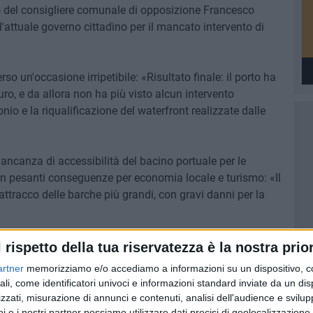
o del consigliere comunale di opposizione Francesco
 l'attuale governo cittadino per il mancato intervento di
so un'occasione irripetibile: «Risultato finale: il porto ha
uro, e da allora non ha più visto alcun intervento
nio e la riqualificazione del waterfront realizzate dalle
mancanza di accessibilità del bacino portuale per le
n pesanti conseguenze per economia locale e turismo: «Il
'attracco delle barche più grandi, con gravi danni per la
a comunicazione istituzionale, definendo l'ultimo
l rispetto della tua riservatezza è la nostra prior
uncio vuoto» e accusando l'amministrazione di aver
artner
memorizziamo e/o accediamo a informazioni su un dispositivo, c
mpagna elettorale: «Gli impegni sbandierati sono rimasti
ali, come identificatori univoci e informazioni standard inviate da un di
uali', ma non si fa alcun riferimento concreto allo
zzati, misurazione di annunci e contenuti, analisi dell'audience e svilupp
 attendono da anni».
i e i nostri partner possiamo utilizzare dati precisi di geolocalizzazione 