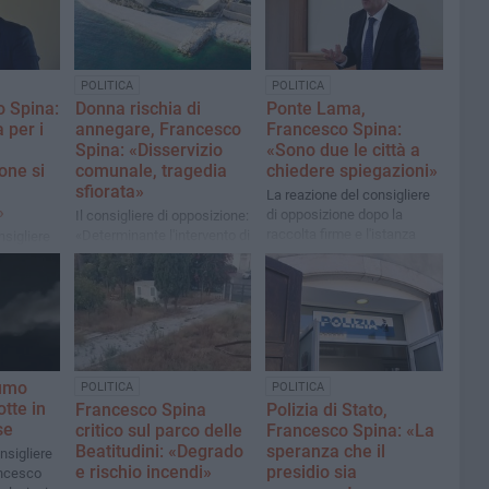
POLITICA
POLITICA
o Spina:
Donna rischia di
Ponte Lama,
 per i
annegare, Francesco
Francesco Spina:
Spina: «Disservizio
«Sono due le città a
one si
comunale, tragedia
chiedere spiegazioni»
sfiorata»
La reazione del consigliere
»
di opposizione dopo la
Il consigliere di opposizione:
raccolta firme e l'istanza
«Determinante l'intervento di
nsigliere
presentata da residenti e
un carabiniere fuori servizio.
 l'ultimo
commercianti di Trani
Accertato l'inadempimento
e
dell'associazione
Baywatch»
fumo
POLITICA
POLITICA
otte in
Francesco Spina
Polizia di Stato,
se
critico sul parco delle
Francesco Spina: «La
Beatitudini: «Degrado
speranza che il
nsigliere
e rischio incendi»
presidio sia
ancesco