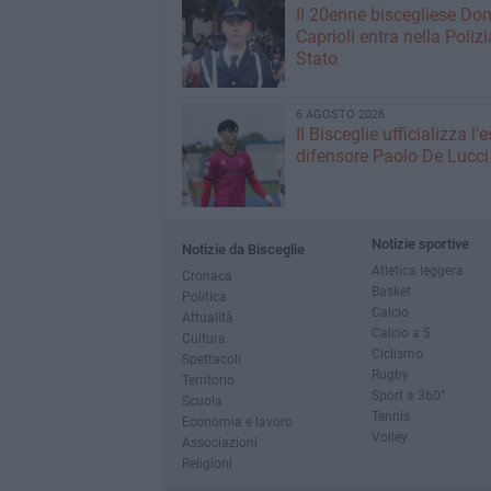
Il 20enne biscegliese Do
Caprioli entra nella Polizi
Stato
6 AGOSTO 2026
Il Bisceglie ufficializza l
difensore Paolo De Lucci
Notizie sportive
Notizie da Bisceglie
Atletica leggera
Cronaca
Basket
Politica
Calcio
Attualità
Calcio a 5
Cultura
Ciclismo
Spettacoli
Rugby
Territorio
Sport a 360°
Scuola
Tennis
Economia e lavoro
Volley
Associazioni
Religioni