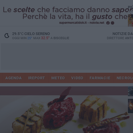
PI
29.5
°C
CIELO SERENO
NOTIZIE D
32.5°
OGGI MIN
25°
MAX
A
BISCEGLIE
DIRETTORE
ANTO
AGENDA
IREPORT
METEO
VIDEO
FARMACIE
NECROL