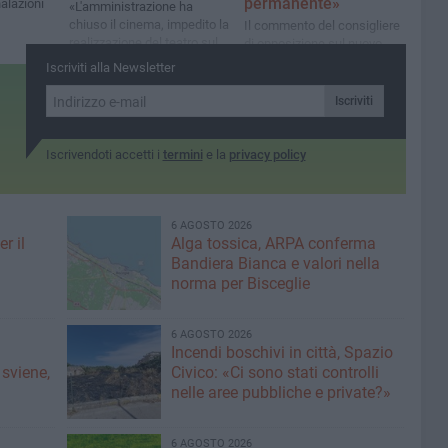
permanente»
alazioni
«L'amministrazione ha
chiuso il cinema, impedito la
Il commento del consigliere
realizzazione del teatro sul
di opposizione sul nuovo
bastione e abbandonato il
posto di polizia: «Nel 2023
Iscriviti alla Newsletter
parco, chiuso anche
proposi il distaccamento,
d'estate»
chi governa la città non lo
Iscriviti
voleva»
Iscrivendoti accetti i
termini
e la
privacy policy
6 AGOSTO 2026
r il
Alga tossica, ARPA conferma
Bandiera Bianca e valori nella
norma per Bisceglie
6 AGOSTO 2026
Incendi boschivi in città, Spazio
 sviene,
Civico: «Ci sono stati controlli
nelle aree pubbliche e private?»
6 AGOSTO 2026