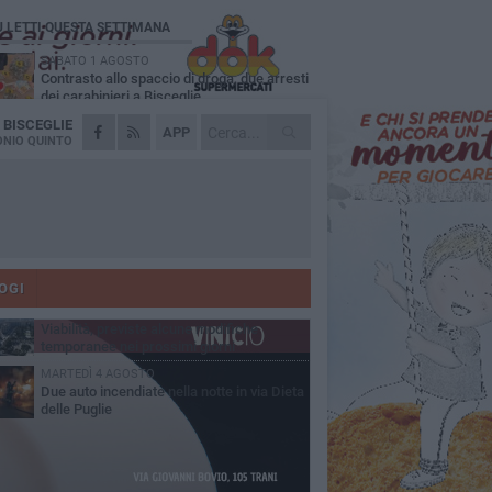
Ù LETTI QUESTA SETTIMANA
SABATO 1 AGOSTO
Contrasto allo spaccio di droga, due arresti
dei carabinieri a Bisceglie
A
BISCEGLIE
VENERDÌ 31 LUGLIO
APP
Torna l'appuntamento con la Pastasciutta
NIO QUINTO
antifascista a Bisceglie
MARTEDÌ 4 AGOSTO
Emergenza caldo, il Comune di Bisceglie
attiva i "rifugi climatici"
MERCOLEDÌ 5 AGOSTO
Dramma alla spiaggia Bi-Marmi: un
anziano ha un malore e perde la vita
OGI
VENERDÌ 31 LUGLIO
Viabilità, previste alcune modifiche
temporanee nei prossimi giorni
MARTEDÌ 4 AGOSTO
Due auto incendiate nella notte in via Dieta
delle Puglie