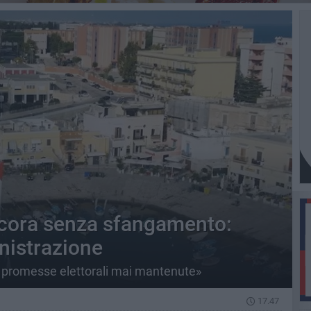
ncora senza sfangamento:
nistrazione
o, promesse elettorali mai mantenute»
17.47