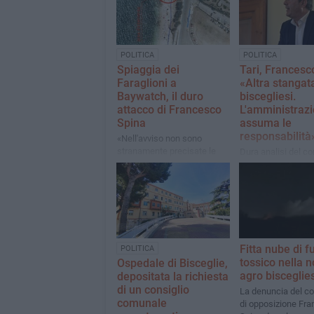
POLITICA
POLITICA
Spiaggia dei
Tari, Francesc
Faraglioni a
«Altra stangata
Baywatch, il duro
biscegliesi.
attacco di Francesco
L'amministrazi
Spina
assuma le
responsabilità
«Nell'avviso non sono
stranamente precisate le
Dura analisi del co
condizioni economiche e i
di opposizione dopo
termini. La concessione
consiglio comunal
sarà a vita?»
Fitta nube di 
POLITICA
tossico nella n
Ospedale di Bisceglie,
agro bisceglie
depositata la richiesta
di un consiglio
La denuncia del co
comunale
di opposizione Fr