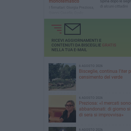
monotematico
Spina dopo le segn
di alcuni cittadini
I firmatari: Giorgia Preziosa,
Gianni Casella, Dodo
Storelli, Paolo Ruggieri,
Francesco Spina e Mimmo
Spina
RICEVI AGGIORNAMENTI E
CONTENUTI DA BISCEGLIE
GRATIS
NELLA TUA E-MAIL
6 AGOSTO 2026
Bisceglie, continua l'iter pe
censimento del verde
6 AGOSTO 2026
Preziosa: «I mercati sono
abbandonati: di giorno si
di sera si improvvisa»
6 AGOSTO 2026