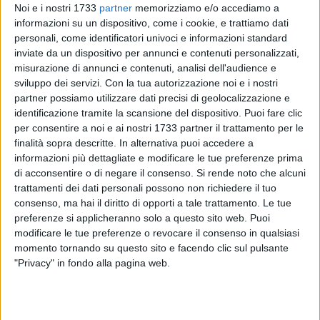
Noi e i nostri 1733
partner
memorizziamo e/o accediamo a
informazioni su un dispositivo, come i cookie, e trattiamo dati
personali, come identificatori univoci e informazioni standard
50
inviate da un dispositivo per annunci e contenuti personalizzati,
misurazione di annunci e contenuti, analisi dell'audience e
sviluppo dei servizi.
Con la tua autorizzazione noi e i nostri
partner possiamo utilizzare dati precisi di geolocalizzazione e
14:18 - Verso le 14 di mercoledì 24 luglio, una densa colonna
identificazione tramite la scansione del dispositivo. Puoi fare clic
di fumo nero si è sollevata nei pressi del centro raccolta
per consentire a noi e ai nostri 1733 partner il trattamento per le
rifiuti di Carrara Salsello, il principio d'incendio, visibile da
finalità sopra descritte. In alternativa puoi accedere a
diverse parti della città, ha attirato l'attenzione di numerosi
informazioni più dettagliate e modificare le tue preferenze prima
passanti e ha richiesto l'intervento immediato delle autorità
di acconsentire o di negare il consenso.
Si rende noto che alcuni
trattamenti dei dati personali possono non richiedere il tuo
competenti. Non è ancora chiaro se le fiamme provengono
consenso, ma hai il diritto di opporti a tale trattamento. Le tue
dal centro di raccolta rifiuti o dai capannoni vicini.
preferenze si applicheranno solo a questo sito web. Puoi
modificare le tue preferenze o revocare il consenso in qualsiasi
14:23 - Diverse le segnalazioni dei cittadini che lamentano
momento tornando su questo sito e facendo clic sul pulsante
una forte puzza di fumo in diverse parti della città.
"Privacy" in fondo alla pagina web.
14:36 - Sul posto stanno intervenendo gli agenti di polizia
locale, allertati dai cittadini, e i vigili del fuoco. Non sono