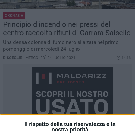
CRONACA
Principio d'incendio nei pressi del
centro raccolta rifiuti di Carrara Salsello
Una densa colonna di fumo nero si alzata nel primo
pomeriggio di mercoledì 24 luglio
BISCEGLIE -
MERCOLEDÌ 24 LUGLIO 2024
14.18
Il rispetto della tua riservatezza è la
nostra priorità