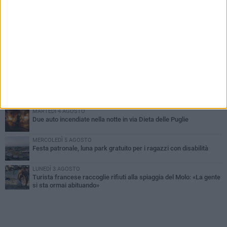
PIÙ LETTI QUESTA SETTIMANA
GIOVEDÌ 6 AGOSTO
Ragazzi biscegliesi diventano virali dopo un'esibizione
improvvisata in aeroporto a Roma-Fiumicino
MARTEDÌ 4 AGOSTO
Emergenza caldo, il Comune di Bisceglie attiva i "rifugi climatici"
MERCOLEDÌ 5 AGOSTO
Dramma alla spiaggia Bi-Marmi: un anziano ha un malore e perde
la vita
MARTEDÌ 4 AGOSTO
Due auto incendiate nella notte in via Dieta delle Puglie
MERCOLEDÌ 5 AGOSTO
Festa patronale, luna park gratuito per i ragazzi con disabilità
LUNEDÌ 3 AGOSTO
Turista francese raccoglie rifiuti alla spiaggia del Molo: «La gente
si sta ormai abituando»