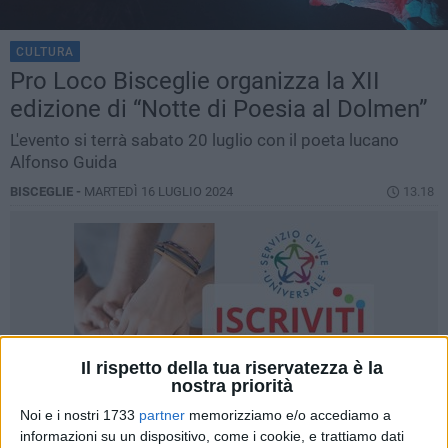
CULTURA
Pro Loco Bisceglie organizza la XII
edizione di “Notte di Poesia al Dolmen”
L'evento si terrà sabato 20 luglio con il poeta lucano
Alfonso Guida
BISCEGLIE -
MARTEDÌ 16 LUGLIO 2024
13.18
Il rispetto della tua riservatezza è la
nostra priorità
Noi e i nostri 1733
partner
memorizziamo e/o accediamo a
informazioni su un dispositivo, come i cookie, e trattiamo dati