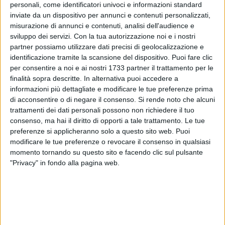
personali, come identificatori univoci e informazioni standard
inviate da un dispositivo per annunci e contenuti personalizzati,
misurazione di annunci e contenuti, analisi dell'audience e
11
sviluppo dei servizi.
Con la tua autorizzazione noi e i nostri
partner possiamo utilizzare dati precisi di geolocalizzazione e
identificazione tramite la scansione del dispositivo. Puoi fare clic
per consentire a noi e ai nostri 1733 partner il trattamento per le
"
Notte di poesia al Dolmen
",
reading
letterario ideato e
finalità sopra descritte. In alternativa puoi accedere a
organizzato dall'associazione
Pro Loco Unpli di Bisceglie
e
informazioni più dettagliate e modificare le tue preferenze prima
diretto da
Maurizio Evangelista
, torna sabato 20 luglio con il
di acconsentire o di negare il consenso.
Si rende noto che alcuni
poeta lucano
Alfonso Guida
, uno dei più importanti poeti
trattamenti dei dati personali possono non richiedere il tuo
locali.
consenso, ma hai il diritto di opporti a tale trattamento. Le tue
preferenze si applicheranno solo a questo sito web. Puoi
modificare le tue preferenze o revocare il consenso in qualsiasi
L'evento
clou
della programmazione dell'associazione
momento tornando su questo sito e facendo clic sul pulsante
presieduta da
Pierpaolo Sinigaglia
, giunto alla dodicesima
"Privacy" in fondo alla pagina web.
edizione e patrocinato dal
Comune di Bisceglie
, prenderà il
via alle ore 20:30 con accesso libero nell'area del
monumento simbolo della città di Bisceglie: il Dolmen La
Chianca.