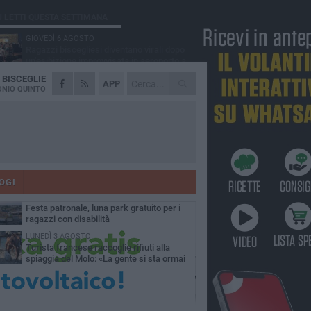
Ù LETTI QUESTA SETTIMANA
GIOVEDÌ 6 AGOSTO
Ragazzi biscegliesi diventano virali dopo
un'esibizione improvvisata in aeroporto a
ma-Fiumicino
A
BISCEGLIE
MARTEDÌ 4 AGOSTO
APP
Emergenza caldo, il Comune di Bisceglie
NIO QUINTO
attiva i "rifugi climatici"
MERCOLEDÌ 5 AGOSTO
Dramma alla spiaggia Bi-Marmi: un
anziano ha un malore e perde la vita
MARTEDÌ 4 AGOSTO
Due auto incendiate nella notte in via Dieta
delle Puglie
OGI
MERCOLEDÌ 5 AGOSTO
Festa patronale, luna park gratuito per i
ragazzi con disabilità
LUNEDÌ 3 AGOSTO
Turista francese raccoglie rifiuti alla
spiaggia del Molo: «La gente si sta ormai
ituando»