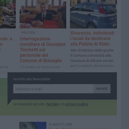
in via Strada del Carro e via
agricoltori»
Luigi Di Molfetta
Sicurezza, individuati
POLITICA
i locali da destinare
vola: a
Interrogazione
alla Polizia di Stato
in
consiliare di Giuseppe
i
Torchetti sul
Atto d'indirizzo della giunta:
personale del
il Comune consentirà alla
Comune di Bisceglie
Questura di attivare servizi
per il controllo del territorio e
io tra
«Il sindaco e l'assessore
di ricezione denunce nel
saperi
competente non hanno mai
periodo estivo
i,
risposto. Ora servono
Iscriviti alla Newsletter
numeri chiari su
pensionamenti, assunzioni
Iscriviti
e uffici in sofferenza»
Iscrivendoti accetti i
termini
e la
privacy policy
8 AGOSTO 2026