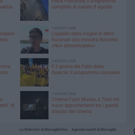
ma
Festa Patronale, il programma
Quercia
completo di sabato 8 agosto
7 AGOSTO 2026
lendario
L'appello della moglie di Mino
tera
Racanati alla ministra Roccella:
«Non dimenticatelo»
7 AGOSTO 2026
ramma
È il giorno del Palio della
osto
Quercia: il programma completo
7 AGOSTO 2026
pi
Cinema Fuori Museo, a Trani tre
enti" di
nuovi appuntamenti tra i grandi
classici del cinema
Le Rubriche di BisceglieViva
Agenda eventi di Bisceglie