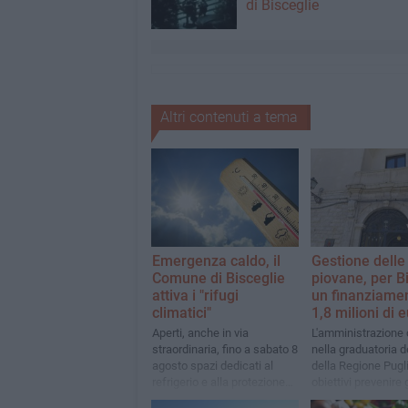
di Bisceglie
Altri contenuti a tema
Emergenza caldo, il
Gestione delle
Comune di Bisceglie
piovane, per B
attiva i "rifugi
un finanziamen
climatici"
1,8 milioni di 
Aperti, anche in via
L'amministrazione
straordinaria, fino a sabato 8
nella graduatoria de
agosto spazi dedicati al
della Regione Pugli
refrigerio e alla protezione
obiettivi prevenire g
dalle alte temperature
allagamenti e stoc