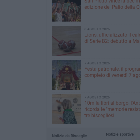
San Pietro vince la deci
edizione del Palio della 
8 AGOSTO 2026
Lions, ufficializzato il ca
di Serie B2: debutto a Ma
7 AGOSTO 2026
Festa patronale, il prog
completo di venerdì 7 ag
7 AGOSTO 2026
10mila libri al borgo, l'An
ricorda le "memorie resist
tre biscegliesi
Notizie sportive
Notizie da Bisceglie