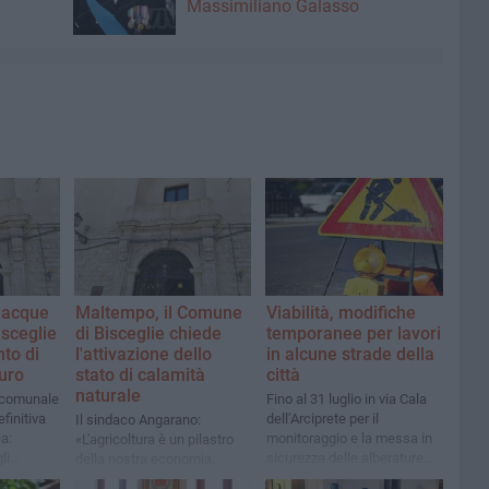
Massimiliano Galasso
 acque
Maltempo, il Comune
Viabilità, modifiche
isceglie
di Bisceglie chiede
temporanee per lavori
to di
l'attivazione dello
in alcune strade della
euro
stato di calamità
città
naturale
 comunale
Fino al 31 luglio in via Cala
finitiva
dell’Arciprete per il
Il sindaco Angarano:
a:
monitoraggio e la messa in
«L'agricoltura è un pilastro
li
sicurezza delle alberature.
della nostra economia.
care le
Dal 27 luglio lavori di scavo
Siamo al fianco dei nostri