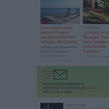
acque meteoriche
Sicurezza in mare,
TERRITORIO
sabato 25 luglio
La Puglia in ta
appuntamento sulla
Bisceglie "Pat 
spiaggia del Cagnolo
festa" celebra 
prodotti della
Informazioni, dimostrazioni
tradizione
pratiche e attività di
sensibilizzazione in
Il 22 luglio un viagg
occasione della giornata
sapori, mestieri e 
mondiale della prevenzione
locali con laborator
dell'annegamento
cooking show e
degustazioni
RICEVI AGGIORNAMENTI E
CONTENUTI DA BISCEGLIE
GRATIS
NELLA TUA E-MAIL
8 AGOSTO 2026