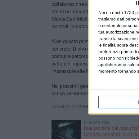
I
collaborazione con il Centro per l'impiego
utenti nel mercato del lavoro regolare. Lo
Noi e i nostri 1733
p
Monte San Michele, 39 a Bisceglie ed è ap
trattiamo dati person
e contenuti personali
martedì l'apertura è anticipata alle 15). I
tua autorizzazione no
tramite la scansione 
"Con questo primo patto di accoglienza 
le finalità sopra des
concreto. Dietro gli atti amministrativi ci 
preferenze prima di 
costruire percorsi di legalità, integrazion
possono non richieder
settore e imprese responsabili", spiegan
applicheranno solo a
l'Assessore alle Politiche Sociali Robert
momento tornando su 
Nei prossimi giorni proseguiranno le attiv
carico, orientamento e accoglienza destin
COMUNE DI BISCEGLIE
8 AGOSTO 2026
Due latitanti del clan ma
Capriati arrestati in un c