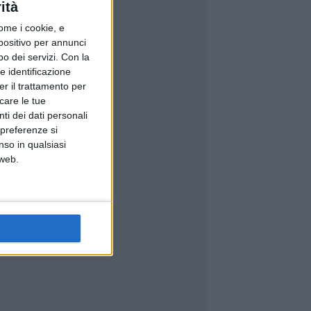
ità
ome i cookie, e
spositivo per annunci
o dei servizi.
Con la
e identificazione
er il trattamento per
icare le tue
ti dei dati personali
 preferenze si
nso in qualsiasi
 web.