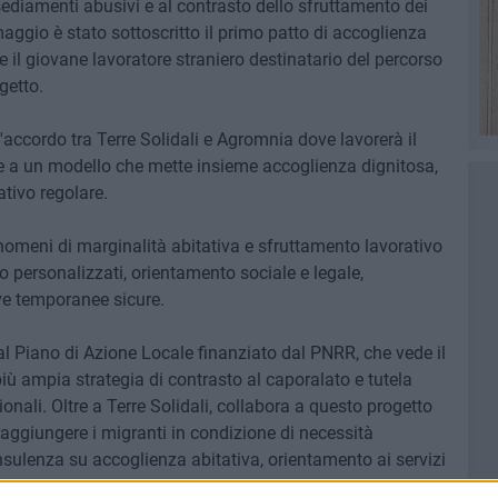
diamenti abusivi e al contrasto dello sfruttamento dei
 maggio è stato sottoscritto il primo patto di accoglienza
 e il giovane lavoratore straniero destinatario del percorso
getto.
accordo tra Terre Solidali e Agromnia dove lavorerà il
e a un modello che mette insieme accoglienza dignitosa,
ativo regolare.
enomeni di marginalità abitativa e sfruttamento lavorativo
personalizzati, orientamento sociale e legale,
ve temporanee sicure.
 dal Piano di Azione Locale finanziato dal PNRR, che vede il
ù ampia strategia di contrasto al caporalato e tutela
ionali. Oltre a Terre Solidali, collabora a questo progetto
aggiungere i migranti in condizione di necessità
onsulenza su accoglienza abitativa, orientamento ai servizi
vorativo. Dell'orientamento al lavoro si occupa Etnie, in