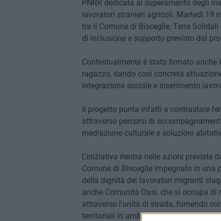
PNRR dedicata al superamento degli inse
lavoratori stranieri agricoli. Martedì 19
tra il Comune di Bisceglie, Terre Solidali
di inclusione e supporto previsto dal pro
Contestualmente è stato firmato anche l'
ragazzo, dando così concreta attuazion
integrazione sociale e inserimento lavor
Il progetto punta infatti a contrastare f
attraverso percorsi di accompagnamento 
mediazione culturale e soluzioni abitati
L'iniziativa rientra nelle azioni previste
Comune di Bisceglie impegnato in una pi
della dignità dei lavoratori migranti stag
anche Comunità Oasi, che si occupa di r
attraverso l'unità di strada, fornendo c
territoriali in ambito sociosanitario e la