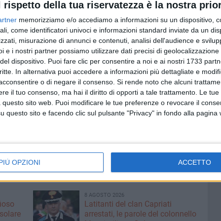
l rispetto della tua riservatezza è la nostra prior
 Bisceglie di Arpal Puglia, per favorire l'inserimento degli
 sportello di orientamento al lavoro per stranieri è in via
artner
memorizziamo e/o accediamo a informazioni su un dispositivo, c
erto dal lunedì al venerdì dalle 16.30 alle 19.30 (il
ali, come identificatori univoci e informazioni standard inviate da un di
zzati, misurazione di annunci e contenuti, analisi dell'audience e svilupp
l lunedì e il giovedì anche dalle 8.30 alle 11.
i e i nostri partner possiamo utilizzare dati precisi di geolocalizzazione 
del dispositivo. Puoi fare clic per consentire a noi e ai nostri 1733 partn
il progetto Isid'oro compie un passo importante e
critte. In alternativa puoi accedere a informazioni più dettagliate e modif
sono persone, storie e diritti da tutelare. L'obiettivo è
acconsentire o di negare il consenso.
Si rende noto che alcuni trattamen
e e dignità attraverso una rete fatta di istituzioni, terzo
e il tuo consenso, ma hai il diritto di opporti a tale trattamento. Le tue
o il Sindaco di Bisceglie Angelantonio Angarano e
 questo sito web. Puoi modificare le tue preferenze o revocare il conse
a Rigante.
questo sito e facendo clic sul pulsante "Privacy" in fondo alla pagina
ità previste dal progetto, con ulteriori percorsi di presa in
ati ai lavoratori coinvolti.
PIÙ OPZIONI
ACCETTO
8 AGOSTO 2026
fioso
Latitanti del clan Capriati
asolare
arrestati, le parole del colonnello