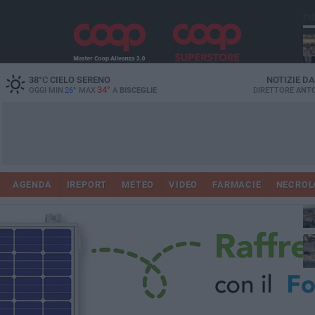
PI
Ro
38
°C
CIELO SERENO
NOTIZIE D
34°
OGGI MIN
26°
MAX
A
BISCEGLIE
DIRETTORE
ANTO
AGENDA
IREPORT
METEO
VIDEO
FARMACIE
NECROL
ab