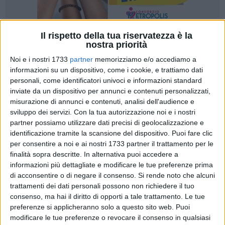
Il rispetto della tua riservatezza è la
nostra priorità
25
Noi e i nostri 1733
partner
memorizziamo e/o accediamo a
informazioni su un dispositivo, come i cookie, e trattiamo dati
personali, come identificatori univoci e informazioni standard
I Finanzieri della Compagnia di Trani, all'esito di una mirata
inviate da un dispositivo per annunci e contenuti personalizzati,
attività info-investigativa anche di natura economico-
misurazione di annunci e contenuti, analisi dell'audience e
finanziaria svolta nel comune di Trani, hanno individuato
sviluppo dei servizi.
Con la tua autorizzazione noi e i nostri
una nota discoteca ubicata nel centro città, procedendo al
partner possiamo utilizzare dati precisi di geolocalizzazione e
controllo di n. 8 lavoratori dipendenti, riscontrando l'impiego
identificazione tramite la scansione del dispositivo. Puoi fare clic
di 4 lavoratori in assenza di alcun contratto di lavoro.
per consentire a noi e ai nostri 1733 partner il trattamento per le
finalità sopra descritte. In alternativa puoi accedere a
informazioni più dettagliate e modificare le tue preferenze prima
L'attività, predisposta dal Comando Provinciale Barletta,
di acconsentire o di negare il consenso.
Si rende noto che alcuni
nell'ottica di un più ampio controllo coordinato dalla
trattamenti dei dati personali possono non richiedere il tuo
Prefettura di Barletta Andria Trani cui partecipano anche la
consenso, ma hai il diritto di opporti a tale trattamento. Le tue
locale Questura ed il locale Comando Provinciale Carabinieri,
preferenze si applicheranno solo a questo sito web. Puoi
si è svolta lo scorso week end.
modificare le tue preferenze o revocare il consenso in qualsiasi