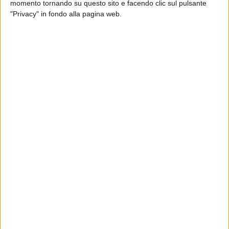
momento tornando su questo sito e facendo clic sul pulsante
"Privacy" in fondo alla pagina web.
L'attività delle Fiamme Gialle tranesi, è stata finalizzata in
particolar modo a contrastare i fenomeni di evasione fiscale
e di lavoro irregolare, quali condizioni imprescindibili per la
sicurezza economico finanziaria.
L'esito della quotidiana attività di controllo economico del
territorio svolta dalle Fiamme Gialle, viene sistematicamente
incrociato con le informazioni rese disponibili dalla "Dorsale
Informatica", piattaforma in grado di sintetizzare le
risultanze delle molteplici e differenti banche dati disponibili.
Nel caso specifico, è stata analizzata una incongruenza tra
l'esiguo numero di lavoratori assunti e le dimensioni del
locale notturno, a fronte di un'elevata platea di clienti, per la
maggior parte composta da giovani ragazzi.
Il titolare dell'impresa verbalizzata è stato già segnalato
all'Ispettorato del lavoro, per l'applicazione della
sospensione dell'attività.