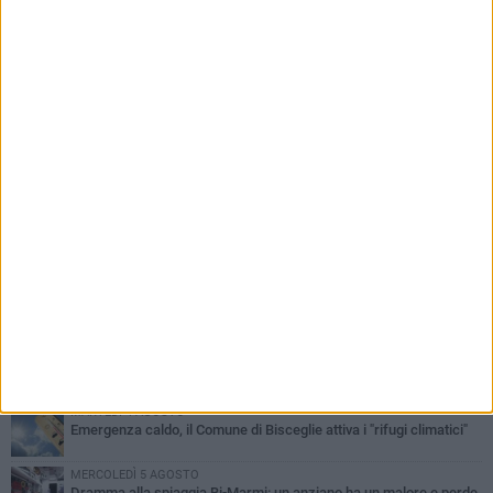
PIÙ LETTI QUESTA SETTIMANA
SABATO 1 AGOSTO
Contrasto allo spaccio di droga, due arresti dei carabinieri a
Bisceglie
MARTEDÌ 4 AGOSTO
Emergenza caldo, il Comune di Bisceglie attiva i "rifugi climatici"
MERCOLEDÌ 5 AGOSTO
Dramma alla spiaggia Bi-Marmi: un anziano ha un malore e perde