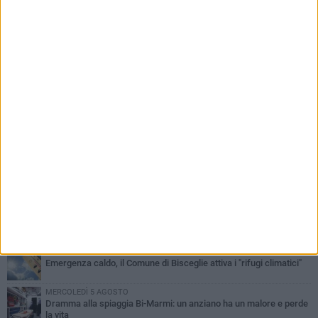
PIÙ LETTI QUESTA SETTIMANA
GIOVEDÌ 6 AGOSTO
Ragazzi biscegliesi diventano virali dopo un'esibizione
improvvisata in aeroporto a Roma-Fiumicino
MARTEDÌ 4 AGOSTO
Emergenza caldo, il Comune di Bisceglie attiva i "rifugi climatici"
MERCOLEDÌ 5 AGOSTO
Dramma alla spiaggia Bi-Marmi: un anziano ha un malore e perde
la vita