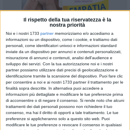
Il rispetto della tua riservatezza è la
nostra priorità
Noi e i nostri 1733
partner
memorizziamo e/o accediamo a
2
informazioni su un dispositivo, come i cookie, e trattiamo dati
personali, come identificatori univoci e informazioni standard
inviate da un dispositivo per annunci e contenuti personalizzati,
misurazione di annunci e contenuti, analisi dell'audience e
«Dopo due anni e mezzo in Consiglio Comunale approdano
sviluppo dei servizi.
Con la tua autorizzazione noi e i nostri
le osservazioni al nuovo Piano Urbanistico Generale,
partner possiamo utilizzare dati precisi di geolocalizzazione e
adottato a gennaio 2023. Dovevano essere discusse intorno
identificazione tramite la scansione del dispositivo. Puoi fare clic
a novembre 2023, entro due mesi dal termine della loro
per consentire a noi e ai nostri 1733 partner il trattamento per le
finalità sopra descritte. In alternativa puoi accedere a
presentazione: due anni o due mesi... che differenza fa?
informazioni più dettagliate e modificare le tue preferenze prima
Siamo lì, no?», dichiarano Vincenzo Arena ed Enzo
di acconsentire o di negare il consenso.
Si rende noto che alcuni
Amendolagine di Libera il Futuro Bisceglie.
trattamenti dei dati personali possono non richiedere il tuo
consenso, ma hai il diritto di opporti a tale trattamento. Le tue
«Sarcasmo amaro a parte, lanciamo un appello ai consiglieri
preferenze si applicheranno solo a questo sito web. Puoi
di maggioranza e di minoranza (almeno a quelli senza
modificare le tue preferenze o revocare il consenso in qualsiasi