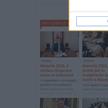
Altri contenuti a tema
SCUOLA
SCUOLA
Maturità 2026, il
Maturità 2026,
sindaco Angarano
pronto per lo
scrive ai maturandi
svolgimento de
esami a Bisceg
«Vi guardiamo con orgoglio
perché in voi vediamo il
Tanti ragazzi e rag
futuro: futuro che studia,
saranno impegnati
che sogna, che sceglie, che
prossimi giorni nel
a volte sbaglia ma non
svolgimento delle 
smette di rialzarsi e di
scritte e orali
riprovarci»