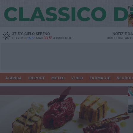
PI
37.5
°C
CIELO SERENO
NOTIZIE D
33.5°
OGGI MIN
25.5°
MAX
A
BISCEGLIE
DIRETTORE
ANTO
AGENDA
IREPORT
METEO
VIDEO
FARMACIE
NECROL