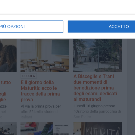
PIÙ OPZIONI
ACCETTO
A Bisceglie e Trani
SCUOLA
due momenti di
 tutto
È il giorno della
benedizione prima
Maturità: ecco le
degli esami dedicati
gli
tracce della prima
ai maturandi
lie
prova
Lunedì 16 giugno presso
azze
Al via la prima prova per
l’Oratorio della parrocchia di
 nei
oltre 524mila studenti
San Pietro
lo
italiani
prove