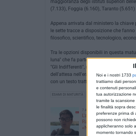
maggioranza degli istituti superiori delle
(7.133), Foggia (6.160), Taranto (5.651) 
Appena arrivata dal ministero la chiave p
le sette tracce a disposizione che fanno ri
filosofico, scientifico, tecnologico, econ
Tra le opzioni disponibili in questa ma
luna" che fa parte della raccolta "La Te
I
"Gli Indifferenti", ma anche Piero Angela 
dell'attesa nell'era di whatsapp" tratto d
Noi e i nostri 1733
p
con un testo tratto da Federico Chabod.
trattiamo dati person
e contenuti personali
tua autorizzazione no
ESAMI DI MATURITÀ
MATURITÀ 2023
tramite la scansione 
le finalità sopra des
7 AGOSTO 2026
preferenze prima di 
L'appello della moglie di
possono non richieder
Racanati alla ministra Ro
applicheranno solo a
«Non dimenticatelo»
momento tornando su 