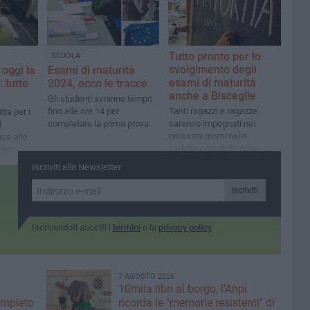
Tutto pronto per lo
SCUOLA
svolgimento degli
 oggi la
Esami di maturità
esami di maturità
 tutte
2024, ecco le tracce
anche a Bisceglie
Gli studenti avranno tempo
fino alle ore 14 per
Tanti ragazzi e ragazze
ta per i
completare la prima prova
saranno impegnati nei
l
prossimi giorni nello
ca allo
svolgimento delle prove
 per
scritte ed orali
ti
Iscriviti alla Newsletter
Iscriviti
Iscrivendoti accetti i
termini
e la
privacy policy
7 AGOSTO 2026
10mila libri al borgo, l'Anpi
ompleto
ricorda le "memorie resistenti" di