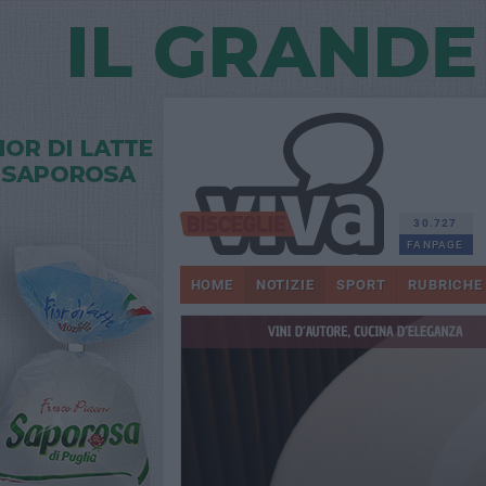
30.727
FANPAGE
HOME
NOTIZIE
SPORT
RUBRICHE