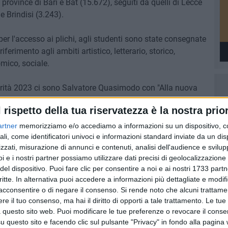
 province di Bari e Bat (15.672), seguiti da quelli di Lecce
e Brindisi (3.243).
er l'accesso ai plichi, agli studenti sono state consegnate
ferimento agli ambiti artistico, letterario, storico,
omico, sociale.
turità 2023 ci sono Salvatore Quasimodo con "Alla nuova
rra impareggiabile", Alberto Moravia con un brano tratto da
l rispetto della tua riservatezza è la nostra prior
con una traccia sul suo libro-testamento, oltre a "L'elogio
a un testo di Marco Belpoliti. E ancora "L'idea di nazione"
artner
memorizziamo e/o accediamo a informazioni su un dispositivo, c
ali, come identificatori univoci e informazioni standard inviate da un di
zzati, misurazione di annunci e contenuti, analisi dell'audience e svilupp
i e i nostri partner possiamo utilizzare dati precisi di geolocalizzazione 
del dispositivo. Puoi fare clic per consentire a noi e ai nostri 1733 partn
critte. In alternativa puoi accedere a informazioni più dettagliate e modif
7 AGOSTO 2026
acconsentire o di negare il consenso.
Si rende noto che alcuni trattamen
 Mino
Festa patronale, il programma
e il tuo consenso, ma hai il diritto di opporti a tale trattamento. Le tue
ccella:
completo di venerdì 7 agosto
 questo sito web. Puoi modificare le tue preferenze o revocare il conse
questo sito e facendo clic sul pulsante "Privacy" in fondo alla pagina