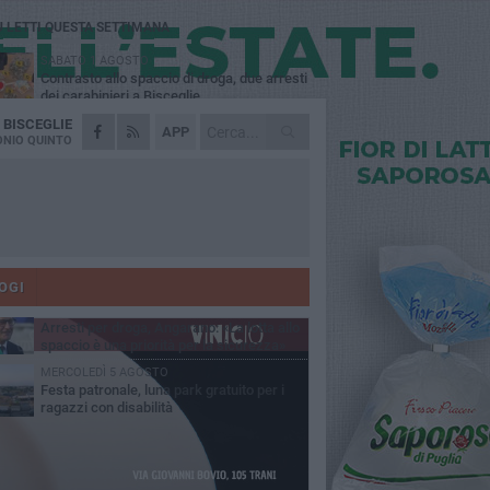
Ù LETTI QUESTA SETTIMANA
SABATO 1 AGOSTO
Contrasto allo spaccio di droga, due arresti
dei carabinieri a Bisceglie
A
BISCEGLIE
MARTEDÌ 4 AGOSTO
APP
Emergenza caldo, il Comune di Bisceglie
NIO QUINTO
attiva i "rifugi climatici"
MERCOLEDÌ 5 AGOSTO
Dramma alla spiaggia Bi-Marmi: un
anziano ha un malore e perde la vita
MARTEDÌ 4 AGOSTO
Due auto incendiate nella notte in via Dieta
delle Puglie
OGI
SABATO 1 AGOSTO
Arresti per droga, Angarano: «La lotta allo
spaccio è una priorità per la sicurezza»
MERCOLEDÌ 5 AGOSTO
Festa patronale, luna park gratuito per i
ragazzi con disabilità