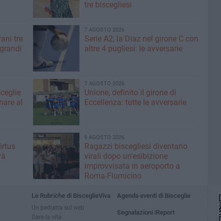
tre biscegliesi
7 AGOSTO 2026
ani tre
Serie A2, la Diaz nel girone C con
 grandi
altre 4 pugliesi: le avversarie
7 AGOSTO 2026
sceglie
Unione, definito il girone di
nare al
Eccellenza: tutte le avversarie
6 AGOSTO 2026
irtus
Ragazzi biscegliesi diventano
rà
virali dopo un'esibizione
improvvisata in aeroporto a
Roma-Fiumicino
Le Rubriche di BisceglieViva
Agenda eventi di Bisceglie
Un pediatra sul web
Segnalazioni iReport
Dare la vita