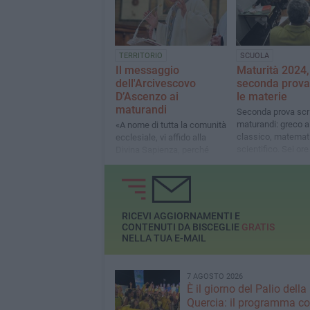
TERRITORIO
SCUOLA
Il messaggio
Maturità 2024,
dell'Arcivescovo
seconda prova:
D’Ascenzo ai
le materie
maturandi
Seconda prova scrit
maturandi: greco a
«A nome di tutta la comunità
classico, matemati
ecclesiale, vi affido alla
scientifico. Sei ore
Divina Sapienza, perché
completare i compi
possiate riconoscere
sempre l'importanza di
guardarsi dentro»
RICEVI AGGIORNAMENTI E
CONTENUTI DA BISCEGLIE
GRATIS
NELLA TUA E-MAIL
7 AGOSTO 2026
È il giorno del Palio della
Quercia: il programma c