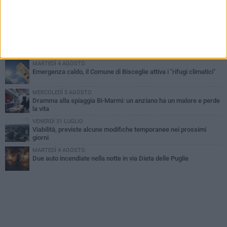
SABATO 1 AGOSTO
Contrasto allo spaccio di droga, due arresti dei carabinieri a
Bisceglie
VENERDÌ 31 LUGLIO
Torna l'appuntamento con la Pastasciutta antifascista a Bisceglie
MARTEDÌ 4 AGOSTO
Emergenza caldo, il Comune di Bisceglie attiva i "rifugi climatici"
MERCOLEDÌ 5 AGOSTO
Dramma alla spiaggia Bi-Marmi: un anziano ha un malore e perde
la vita
VENERDÌ 31 LUGLIO
Viabilità, previste alcune modifiche temporanee nei prossimi
giorni
MARTEDÌ 4 AGOSTO
Due auto incendiate nella notte in via Dieta delle Puglie