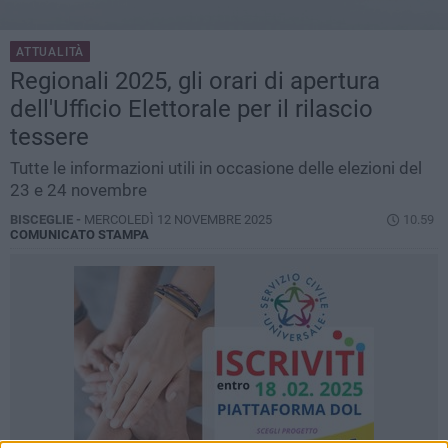
ATTUALITÀ
Regionali 2025, gli orari di apertura
dell'Ufficio Elettorale per il rilascio
tessere
Tutte le informazioni utili in occasione delle elezioni del
23 e 24 novembre
BISCEGLIE -
MERCOLEDÌ 12 NOVEMBRE 2025
10.59
COMUNICATO STAMPA