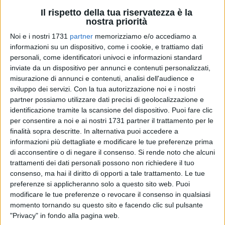
Il rispetto della tua riservatezza è la
nostra priorità
Noi e i nostri 1731
partner
memorizziamo e/o accediamo a
informazioni su un dispositivo, come i cookie, e trattiamo dati
23
personali, come identificatori univoci e informazioni standard
inviate da un dispositivo per annunci e contenuti personalizzati,
misurazione di annunci e contenuti, analisi dell'audience e
sviluppo dei servizi.
Con la tua autorizzazione noi e i nostri
L'Ufficio Elettorale, ubicato in via Prof. Mauro Terlizzi, 20, con
partner possiamo utilizzare dati precisi di geolocalizzazione e
accesso da via Lamarmora, in occasione delle elezioni
identificazione tramite la scansione del dispositivo. Puoi fare clic
regionali del 23 e 24 novembre seguirà i seguenti orari di
per consentire a noi e ai nostri 1731 partner il trattamento per le
apertura per il rilascio delle tessere elettorali o delle
finalità sopra descritte. In alternativa puoi accedere a
informazioni più dettagliate e modificare le tue preferenze prima
attestazioni di voto e per ogni altro chiarimento inerente la
di acconsentire o di negare il consenso.
Si rende noto che alcuni
votazione:
trattamenti dei dati personali possono non richiedere il tuo
consenso, ma hai il diritto di opporti a tale trattamento. Le tue
venerdì 21 novembre, dalle ore 9:00 alle ore 18:00;
preferenze si applicheranno solo a questo sito web. Puoi
sabato 22 novembre dalle ore 9:00 alle ore 18:00
modificare le tue preferenze o revocare il consenso in qualsiasi
domenica 23 novembre dalle ore 7:00 alle 23:00;
momento tornando su questo sito e facendo clic sul pulsante
lunedì 24 novembre dalle ore 7:00 alle 15:00,
"Privacy" in fondo alla pagina web.