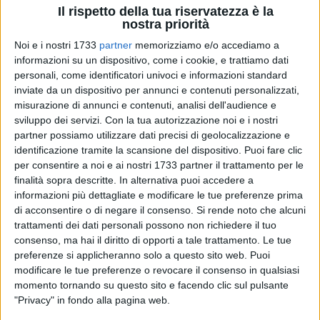
Il rispetto della tua riservatezza è la
nostra priorità
Noi e i nostri 1733
partner
memorizziamo e/o accediamo a
informazioni su un dispositivo, come i cookie, e trattiamo dati
16
personali, come identificatori univoci e informazioni standard
inviate da un dispositivo per annunci e contenuti personalizzati,
misurazione di annunci e contenuti, analisi dell'audience e
sviluppo dei servizi.
Con la tua autorizzazione noi e i nostri
Nella mattinata di domenica 16 novembre si è svolto presso
partner possiamo utilizzare dati precisi di geolocalizzazione e
il comitato elettorale di Tonia Spina, candidata per le
identificazione tramite la scansione del dispositivo. Puoi fare clic
Regionali 2025, l'incontro "Dall'Europa alla Puglia-Il dialogo
per consentire a noi e ai nostri 1733 partner il trattamento per le
verso l'inclusione". Durante la mattinata la candidata per
finalità sopra descritte. In alternativa puoi accedere a
Fratelli d'Italia ha dialogata assieme all'europarlamentare
informazioni più dettagliate e modificare le tue preferenze prima
Chiara Gemma di giovani e disabilità.
di acconsentire o di negare il consenso.
Si rende noto che alcuni
trattamenti dei dati personali possono non richiedere il tuo
consenso, ma hai il diritto di opporti a tale trattamento. Le tue
«Il tema della disabilità è un tema che io ho sempre
preferenze si applicheranno solo a questo sito web. Puoi
attenzionato e che merita l'attenzione della politica - ha
modificare le tue preferenze o revocare il consenso in qualsiasi
dichiarato Spina -.In questa giornata sono molti gli attori
momento tornando su questo sito e facendo clic sul pulsante
interessati a questo tema, che devono ascoltare dalla voce di
"Privacy" in fondo alla pagina web.
chi in Europa si occupa di disabilità, quali sono le