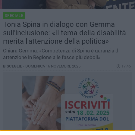
SPECIALE
Tonia Spina in dialogo con Gemma
sull'inclusione: «Il tema della disabilità
merita l'attenzione della politica»
Chiara Gemma: «Competenza di Spina è garanzia di
attenzione in Regione alle fasce più deboli»
BISCEGLIE -
DOMENICA 16 NOVEMBRE 2025
17.45