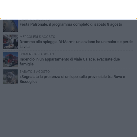
MARTEDÌ 4 AGOSTO
Emergenza caldo, il Comune di Bisceglie attiva i "rifugi climatici"
SABATO 8 AGOSTO
Festa Patronale, il programma completo di sabato 8 agosto
MERCOLEDÌ 5 AGOSTO
Dramma alla spiaggia Bi-Marmi: un anziano ha un malore e perde
la vita
DOMENICA 9 AGOSTO
Incendio in un appartamento di viale Calace, evacuate due
famiglie
SABATO 8 AGOSTO
«Segnalata la presenza di un lupo sulla provinciale tra Ruvo e
Bisceglie»