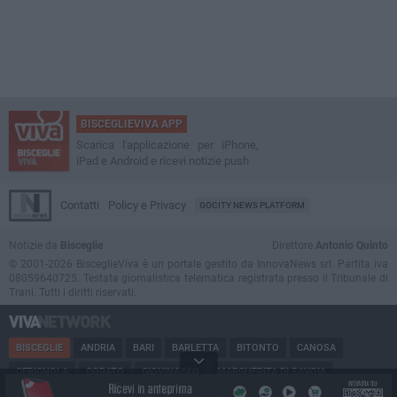
BISCEGLIEVIVA APP
Scarica l'applicazione per iPhone,
iPad e Android e ricevi notizie push
Contatti
Policy e Privacy
GOCITY NEWS PLATFORM
Notizie da
Bisceglie
Direttore
Antonio Quinto
© 2001-2026 BisceglieViva è un portale gestito da InnovaNews srl. Partita iva
08059640725. Testata giornalistica telematica registrata presso il Tribunale di
Trani. Tutti i diritti riservati.
BISCEGLIE
ANDRIA
BARI
BARLETTA
BITONTO
CANOSA
CERIGNOLA
CORATO
GIOVINAZZO
MARGHERITA DI SAVOIA
MINERVINO
MODUGNO
MOLFETTA
PUGLIA
RUVO