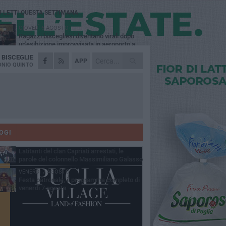
Ù LETTI QUESTA SETTIMANA
GIOVEDÌ 6 AGOSTO
Ragazzi biscegliesi diventano virali dopo
un'esibizione improvvisata in aeroporto a
ma-Fiumicino
A
BISCEGLIE
MARTEDÌ 4 AGOSTO
APP
Emergenza caldo, il Comune di Bisceglie
NIO QUINTO
attiva i "rifugi climatici"
MERCOLEDÌ 5 AGOSTO
Dramma alla spiaggia Bi-Marmi: un
anziano ha un malore e perde la vita
MARTEDÌ 4 AGOSTO
Due auto incendiate nella notte in via Dieta
delle Puglie
OGI
SABATO 8 AGOSTO
Latitanti del clan Capriati arrestati, le
parole del colonnello Massimiliano Galasso
VENERDÌ 7 AGOSTO
Festa patronale, il programma completo di
venerdì 7 agosto