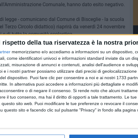
all'Amministrazione Comunale, hanno dato esito negativo.
ti di legge - comunicano dal Comune di Bisceglie - la scuola
l Terzo Circolo didattico) riaprirà da venerdì 24 novembre
i e di tutta la comunità scolastica.
l rispetto della tua riservatezza è la nostra prior
artner
memorizziamo e/o accediamo a informazioni su un dispositivo, c
ali, come identificatori univoci e informazioni standard inviate da un di
9 AGOSTO 2026
zzati, misurazione di annunci e contenuti, analisi dell'audience e svilupp
nto di
Latitanti del clan Capriati
i e i nostri partner possiamo utilizzare dati precisi di geolocalizzazione 
ue
arrestati, Angarano: «Fiducia
del dispositivo. Puoi fare clic per consentire a noi e ai nostri 1733 partn
nelle forze dell'ordine»
critte. In alternativa puoi accedere a informazioni più dettagliate e modif
acconsentire o di negare il consenso.
Si rende noto che alcuni trattamen
e il tuo consenso, ma hai il diritto di opporti a tale trattamento. Le tue
 questo sito web. Puoi modificare le tue preferenze o revocare il conse
questo sito e facendo clic sul pulsante "Privacy" in fondo alla pagina