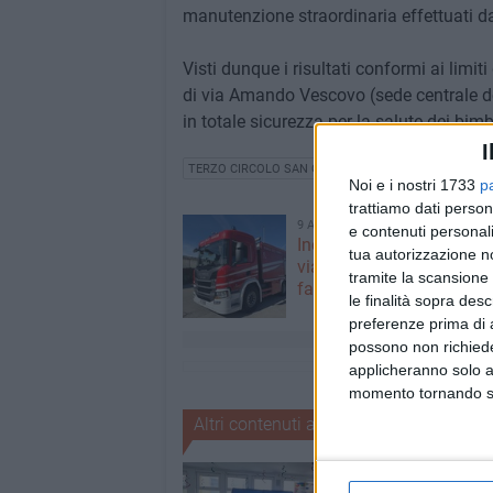
manutenzione straordinaria effettuati d
Visti dunque i risultati conformi ai limi
di via Amando Vescovo (sede centrale de
in totale sicurezza per la salute dei bimb
I
TERZO CIRCOLO SAN GIOVANNI BOSCO
Noi e i nostri 1733
p
trattiamo dati person
9 AGOSTO 2026
e contenuti personali
Incendio in un appartame
tua autorizzazione no
viale Calace, evacuate d
tramite la scansione 
famiglie
le finalità sopra des
preferenze prima di 
possono non richieder
applicheranno solo a
momento tornando su 
Altri contenuti a tema