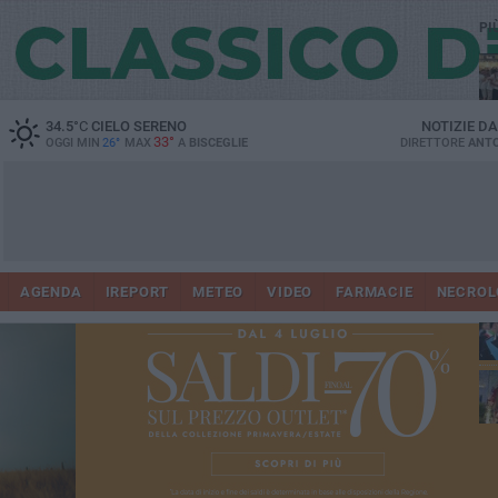
PI
Ro
34.5
°C
CIELO SERENO
NOTIZIE D
33°
OGGI MIN
26°
MAX
A
BISCEGLIE
DIRETTORE
ANTO
AGENDA
IREPORT
METEO
VIDEO
FARMACIE
NECROL