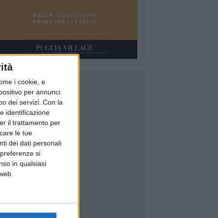
ità
ome i cookie, e
spositivo per annunci
o dei servizi.
Con la
e identificazione
er il trattamento per
icare le tue
ti dei dati personali
 preferenze si
nso in qualsiasi
 web.