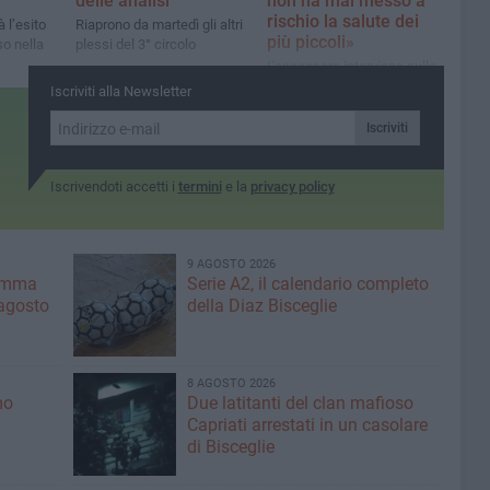
delle analisi
non ha mai messo a
rischio la salute dei
 l’esito
Riaprono da martedì gli altri
più piccoli»
so nella
plessi del 3° circolo
L'assessore interviene sulla
vicenda per chiarire alcuni
Iscriviti alla Newsletter
punti
Iscriviti
Iscrivendoti accetti i
termini
e la
privacy policy
9 AGOSTO 2026
ramma
Serie A2, il calendario completo
agosto
della Diaz Bisceglie
8 AGOSTO 2026
mo
Due latitanti del clan mafioso
Capriati arrestati in un casolare
di Bisceglie