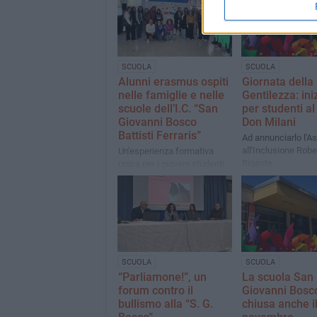
SCUOLA
SCUOLA
Alunni erasmus ospiti
Giornata della
nelle famiglie e nelle
Gentilezza: ini
scuole dell’I.C. “San
per studenti al
Giovanni Bosco
Don Milani
Battisti Ferraris”
Ad annunciarlo l'A
all'Inclusione Robe
Un'esperienza formativa
Rigante
unica per i giovani studenti
italiani e spagnoli,
all'insegna dello scambio
culturale e della crescita
personale
SCUOLA
SCUOLA
“Parliamone!”, un
La scuola San
forum contro il
Giovanni Bosc
bullismo alla “S. G.
chiusa anche i