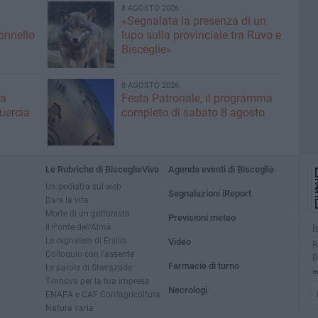
8 AGOSTO 2026
«Segnalata la presenza di un
lonnello
lupo sulla provinciale tra Ruvo e
Bisceglie»
8 AGOSTO 2026
ma
Festa Patronale, il programma
Quercia
completo di sabato 8 agosto
Le Rubriche di BisceglieViva
Agenda eventi di Bisceglie
Un pediatra sul web
Segnalazioni iReport
Dare la vita
Morte di un gettonista
Previsioni meteo
Il Ponte dell'Almà
I
Le ragnatele di Ersilia
Video
R
Colloquio con l'assente
B
Farmacie di turno
Le parole di Sherazade
a
T-innova per la tua impresa
Necrologi
ENAPA e CAF Confagricoltura
Natura varia