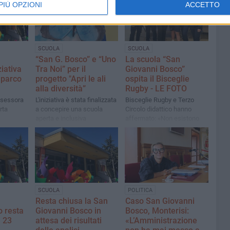
PIÙ OPZIONI
ACCETTO
SCUOLA
SCUOLA
“San G. Bosco” e “Uno
La scuola “San
ziativa
Tra Noi” per il
Giovanni Bosco”
 parco
progetto "Apri le ali
ospita il Bisceglie
alla diversità”
Rugby - LE FOTO
ssessora
L'iniziativa è stata finalizzata
Bisceglie Rugby e Terzo
rta
a concepire una scuola
Circolo didattico hanno
aperta e inclusiva
affermato: «Non esistono
sport per uomini e sport per
donne»
SCUOLA
POLITICA
Resta chiusa la San
Caso San Giovanni
o resta
Giovanni Bosco in
Bosco, Monterisi:
l 23
attesa dei risultati
«L’Amministrazione