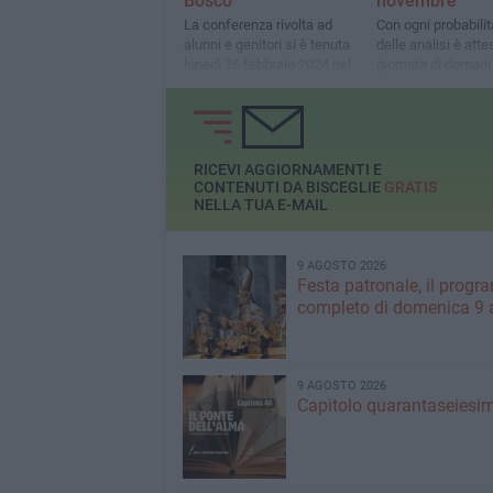
Bosco”
novembre
La conferenza rivolta ad
Con ogni probabilità
alunni e genitori si è tenuta
delle analisi è atte
lunedì 26 febbraio 2024 nel
giornata di domani
plesso di via Amando
Vescovo
RICEVI AGGIORNAMENTI E
CONTENUTI DA BISCEGLIE
GRATIS
NELLA TUA E-MAIL
9 AGOSTO 2026
Festa patronale, il prog
completo di domenica 9 
9 AGOSTO 2026
Capitolo quarantaseiesi