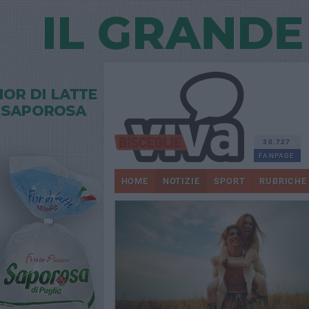
30.727
FANPAGE
HOME
NOTIZIE
SPORT
RUBRICHE