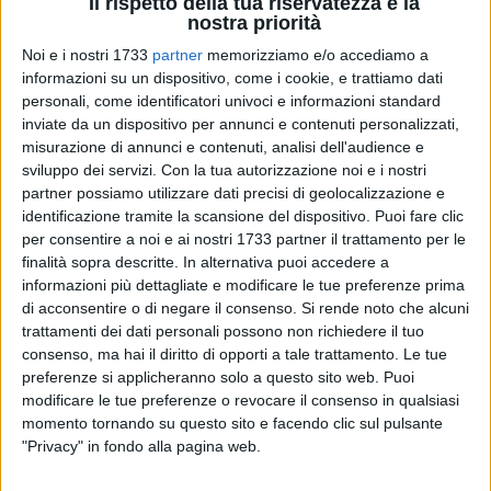
Il rispetto della tua riservatezza è la
nostra priorità
Noi e i nostri 1733
partner
memorizziamo e/o accediamo a
222
informazioni su un dispositivo, come i cookie, e trattiamo dati
personali, come identificatori univoci e informazioni standard
inviate da un dispositivo per annunci e contenuti personalizzati,
misurazione di annunci e contenuti, analisi dell'audience e
Le indagini sul rogo che si è sviluppato nel pomeriggio di
sviluppo dei servizi.
Con la tua autorizzazione noi e i nostri
lunedì 13 luglio all'interno dell'edificio che ha ospitato per
partner possiamo utilizzare dati precisi di geolocalizzazione e
decenni il ristorante "La vetta dei divi" nel complesso dell'ex
identificazione tramite la scansione del dispositivo. Puoi fare clic
Centro turistico Mastrogiacomo di Bisceglie sarebbero a una
per consentire a noi e ai nostri 1733 partner il trattamento per le
finalità sopra descritte. In alternativa puoi accedere a
svolta.
informazioni più dettagliate e modificare le tue preferenze prima
di acconsentire o di negare il consenso.
Si rende noto che alcuni
Un uomo di 78 anni è in stato di arresto con l'accusa di
trattamenti dei dati personali possono non richiedere il tuo
incendio doloso
. Il biscegliese, del quale è stata accertata la
consenso, ma hai il diritto di opporti a tale trattamento. Le tue
presenza nella struttura nei concitati minuti in cui le fiamme
preferenze si applicheranno solo a questo sito web. Puoi
l'hanno avvolta, ha ricevuto i soccorsi di un'ambulanza ed è
modificare le tue preferenze o revocare il consenso in qualsiasi
stato trasportato prima all'ospedale civile "Vittorio Emanuele
momento tornando su questo sito e facendo clic sul pulsante
"Privacy" in fondo alla pagina web.
II" di Bisceglie, quindi al "Dimiccoli" di Barletta. Le sue
condizioni psicofisiche sono monitorate costantemente.