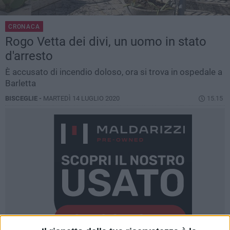
CRONACA
Rogo Vetta dei divi, un uomo in stato
d'arresto
È accusato di incendio doloso, ora si trova in ospedale a
Barletta
BISCEGLIE -
MARTEDÌ 14 LUGLIO 2020
15.15