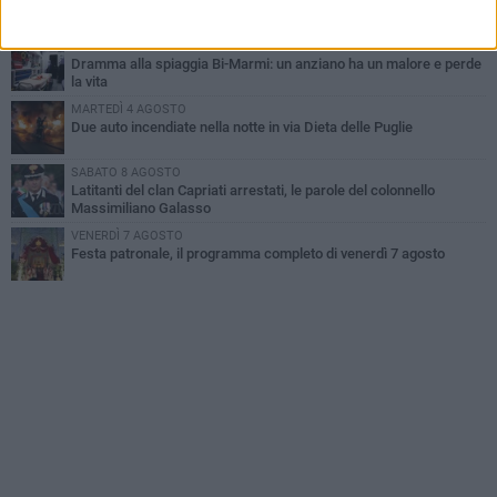
Emergenza caldo, il Comune di Bisceglie attiva i "rifugi climatici"
MERCOLEDÌ 5 AGOSTO
Dramma alla spiaggia Bi-Marmi: un anziano ha un malore e perde
la vita
MARTEDÌ 4 AGOSTO
Due auto incendiate nella notte in via Dieta delle Puglie
SABATO 8 AGOSTO
Latitanti del clan Capriati arrestati, le parole del colonnello
Massimiliano Galasso
VENERDÌ 7 AGOSTO
Festa patronale, il programma completo di venerdì 7 agosto