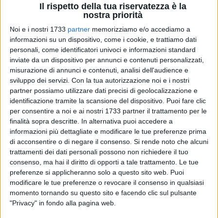
Il rispetto della tua riservatezza è la
nostra priorità
Noi e i nostri 1733
partner
memorizziamo e/o accediamo a
informazioni su un dispositivo, come i cookie, e trattiamo dati
18
personali, come identificatori univoci e informazioni standard
inviate da un dispositivo per annunci e contenuti personalizzati,
misurazione di annunci e contenuti, analisi dell'audience e
Il Rotary Club e il Rotaract Club di Bisceglie organizzano
sviluppo dei servizi.
Con la tua autorizzazione noi e i nostri
"
ComunicAZIONE Smart: Spunti su tecniche efficaci
", un
partner possiamo utilizzare dati precisi di geolocalizzazione e
identificazione tramite la scansione del dispositivo. Puoi fare clic
evento formativo dedicato alle strategie di comunicazione,
per consentire a noi e ai nostri 1733 partner il trattamento per le
che si terrà mercoledì 15 gennaio 2025, alle ore 20:00 presso
finalità sopra descritte. In alternativa puoi accedere a
l'Hotel Salsello di Bisceglie.
informazioni più dettagliate e modificare le tue preferenze prima
di acconsentire o di negare il consenso.
Si rende noto che alcuni
La serata vedrà la partecipazione di tre esperti del settore
trattamenti dei dati personali possono non richiedere il tuo
che condivideranno tecniche, strumenti e strategie per
consenso, ma hai il diritto di opporti a tale trattamento. Le tue
comunicare in modo più incisivo e moderno:
preferenze si applicheranno solo a questo sito web. Puoi
modificare le tue preferenze o revocare il consenso in qualsiasi
• Nadia Di Liddo, Esperta in comunicazione e animazione
momento tornando su questo sito e facendo clic sul pulsante
territoriale;
"Privacy" in fondo alla pagina web.
• ⁠Alessia Ulloa, Social Media Manager e Founder della