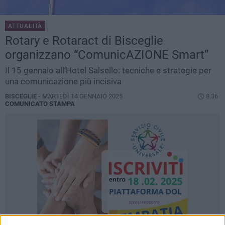
ATTUALITÀ
Rotary e Rotaract di Bisceglie
organizzano “ComunicAZIONE Smart”
Il 15 gennaio all’Hotel Salsello: tecniche e strategie per
una comunicazione più incisiva
BISCEGLIE -
MARTEDÌ 14 GENNAIO 2025
8.36
COMUNICATO STAMPA