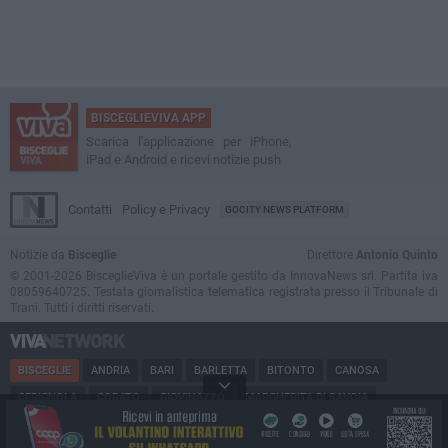
BISCEGLIEVIVA APP
Scarica l'applicazione per iPhone,
iPad e Android e ricevi notizie push
Contatti
Policy e Privacy
GOCITY NEWS PLATFORM
Notizie da
Bisceglie
Direttore
Antonio Quinto
© 2001-2026 BisceglieViva è un portale gestito da InnovaNews srl. Partita iva
08059640725. Testata giornalistica telematica registrata presso il Tribunale di
Trani. Tutti i diritti riservati.
BISCEGLIE
ANDRIA
BARI
BARLETTA
BITONTO
CANOSA
CERIGNOLA
CORATO
GIOVINAZZO
MARGHERITA DI SAVOIA
MINERVINO
MODUGNO
MOLFETTA
PUGLIA
RUVO