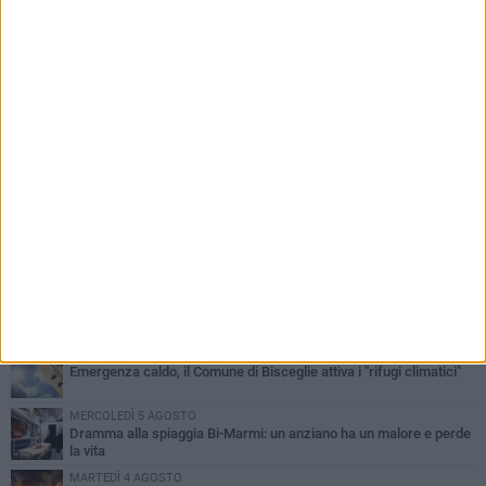
PIÙ LETTI QUESTA SETTIMANA
SABATO 1 AGOSTO
Contrasto allo spaccio di droga, due arresti dei carabinieri a
Bisceglie
MARTEDÌ 4 AGOSTO
Emergenza caldo, il Comune di Bisceglie attiva i "rifugi climatici"
MERCOLEDÌ 5 AGOSTO
Dramma alla spiaggia Bi-Marmi: un anziano ha un malore e perde
la vita
MARTEDÌ 4 AGOSTO