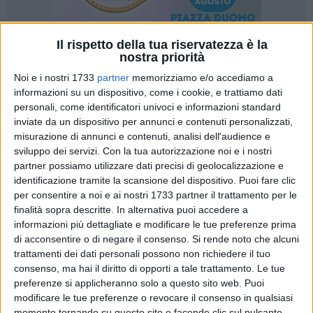
Il rispetto della tua riservatezza è la
nostra priorità
56
A cura di
Noi e i nostri 1733
partner
memorizziamo e/o accediamo a
CRISTINA SCARASCIULLO
informazioni su un dispositivo, come i cookie, e trattiamo dati
personali, come identificatori univoci e informazioni standard
inviate da un dispositivo per annunci e contenuti personalizzati,
Da mercoledì 5 luglio, i saldi estivi hanno ufficialmente preso
misurazione di annunci e contenuti, analisi dell'audience e
il via, e i commercianti biscegliesi si dimostrano pieni di
sviluppo dei servizi.
Con la tua autorizzazione noi e i nostri
speranze per questa attesa stagione di sconti. Con l'inizio
partner possiamo utilizzare dati precisi di geolocalizzazione e
identificazione tramite la scansione del dispositivo. Puoi fare clic
tardivo della stagione estiva a causa delle condizioni
per consentire a noi e ai nostri 1733 partner il trattamento per le
meteorologiche incerte, molta merce è ancora presente nei
finalità sopra descritte. In alternativa puoi accedere a
negozi, pronta a essere offerta a prezzi vantaggiosi ai clienti.
informazioni più dettagliate e modificare le tue preferenze prima
di acconsentire o di negare il consenso.
Si rende noto che alcuni
In questi primi giorni di saldi, non sembrano esserci capi che
trattamenti dei dati personali possono non richiedere il tuo
godono di più mercato rispetto ad altri; i consumatori si
consenso, ma hai il diritto di opporti a tale trattamento. Le tue
stanno invece concentrando sulle occasioni e su articoli che,
preferenze si applicheranno solo a questo sito web. Puoi
modificare le tue preferenze o revocare il consenso in qualsiasi
a prezzo pieno, potrebbero risultare meno accessibili. È
momento tornando su questo sito e facendo clic sul pulsante