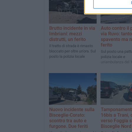
Brutto incidente in via
Auto contro il 
Imbriani: mezzi
via Ruvo: tanto
distrutti, un ferito
spavento ma 
ferito
Il tratto di strada è rimasto
bloccato per oltre un’ora. Sul
Sul posto una pattu
posto la polizia locale
polizia locale e
un'ambulanza del 
Nuovo incidente sulla
Tamponamento
Bisceglie-Corato:
16bis a Trani,
scontro tra auto e
verso Foggia s
furgone. Due feriti
Bisceglie Nord