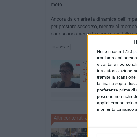
moto.
Ancora da chiarire la dinamica dell'impa
per prestare soccorso, mentre al momento
conoscono ancora le condizioni delle pe
I
INCIDENTE
Noi e i nostri 1733
p
trattiamo dati person
7 AGOSTO 2026
e contenuti personali
L'appello della moglie di
tua autorizzazione no
Racanati alla ministra Ro
tramite la scansione 
«Non dimenticatelo»
le finalità sopra des
preferenze prima di 
possono non richieder
applicheranno solo a
momento tornando su 
Altri contenuti a tema