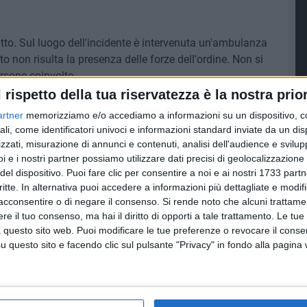
tto. Sul luogo dell'incidente è intervenuta un'ambulanza
 non risulta la presenza delle forze dell'ordine. Non si
rsone coinvolte.
l rispetto della tua riservatezza è la nostra prior
artner
memorizziamo e/o accediamo a informazioni su un dispositivo, c
ali, come identificatori univoci e informazioni standard inviate da un di
7 AGOSTO 2026
zzati, misurazione di annunci e contenuti, analisi dell'audience e svilupp
 Mino
Festa patronale, il programma
i e i nostri partner possiamo utilizzare dati precisi di geolocalizzazione 
ccella:
completo di venerdì 7 agosto
del dispositivo. Puoi fare clic per consentire a noi e ai nostri 1733 partn
critte. In alternativa puoi accedere a informazioni più dettagliate e modif
acconsentire o di negare il consenso.
Si rende noto che alcuni trattamen
e il tuo consenso, ma hai il diritto di opporti a tale trattamento. Le tue
 questo sito web. Puoi modificare le tue preferenze o revocare il conse
questo sito e facendo clic sul pulsante "Privacy" in fondo alla pagina