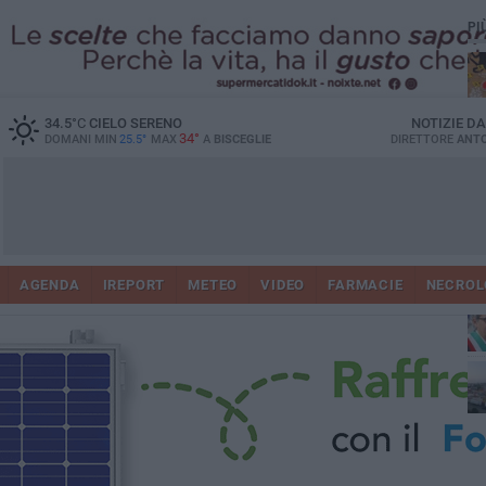
PI
34.5
°C
CIELO SERENO
NOTIZIE D
34°
DOMANI MIN
25.5°
MAX
A
BISCEGLIE
DIRETTORE
ANTO
AGENDA
IREPORT
METEO
VIDEO
FARMACIE
NECROL