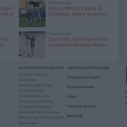
7 AGOSTO 2026
sceglie
Unione, definito il girone di
nare al
Eccellenza: tutte le avversarie
7 AGOSTO 2026
irtus
Star Volley, il primo passo è la
rà
conferma di Annalisa Mileno
Le Rubriche di BisceglieViva
Agenda eventi di Bisceglie
Un pediatra sul web
Segnalazioni iReport
Dare la vita
Morte di un gettonista
Previsioni meteo
Il Ponte dell'Almà
I
Le ragnatele di Ersilia
Video
R
Colloquio con l'assente
B
Farmacie di turno
Le parole di Sherazade
a
T-innova per la tua impresa
Necrologi
ENAPA e CAF Confagricoltura
Natura varia