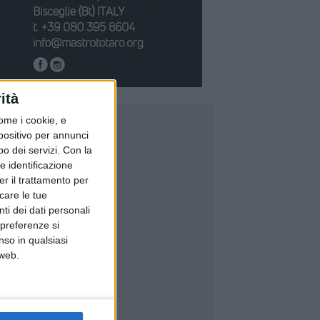
ità
ome i cookie, e
spositivo per annunci
o dei servizi.
Con la
e identificazione
er il trattamento per
icare le tue
ti dei dati personali
 preferenze si
nso in qualsiasi
 web.