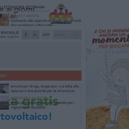
Ù LETTI QUESTA SETTIMANA
SABATO 1 AGOSTO
Contrasto allo spaccio di droga, due arresti
dei carabinieri a Bisceglie
A
BISCEGLIE
MARTEDÌ 4 AGOSTO
APP
Emergenza caldo, il Comune di Bisceglie
NIO QUINTO
attiva i "rifugi climatici"
MERCOLEDÌ 5 AGOSTO
Dramma alla spiaggia Bi-Marmi: un
anziano ha un malore e perde la vita
MARTEDÌ 4 AGOSTO
Due auto incendiate nella notte in via Dieta
delle Puglie
OGI
SABATO 1 AGOSTO
Arresti per droga, Angarano: «La lotta allo
spaccio è una priorità per la sicurezza»
MERCOLEDÌ 5 AGOSTO
Festa patronale, luna park gratuito per i
ragazzi con disabilità