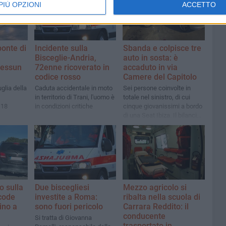
PIÙ OPZIONI
ACCETTO
ponte di
Incidente sulla
Sbanda e colpisce tre
Bisceglie-Andria,
auto in sosta: è
nessun
72enne ricoverato in
accaduto in via
codice rosso
Camere del Capitolo
glia della
Caduta accidentale in moto
Sei persone coinvolte in
in territorio di Trani, l'uomo è
totale nel sinistro, di cui
118
in condizioni critiche
cinque giovanissimi a bordo
di una Seat Ibiza. Il bilancio
non è grave
 sulla
Due biscegliesi
Mezzo agricolo si
 code
investite a Roma:
ribalta nella scuola di
ino a
sono fuori pericolo
Carrara Reddito: il
conducente
Si tratta di Giovanna
trasportato in