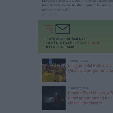
L’impatto è avvenuto a pochi
Coinvolti diversi me
metri di distanza dal sinistro
un'auto in fiamme
mortale di mercoledì
pomeriggio
RICEVI AGGIORNAMENTI E
CONTENUTI DA BISCEGLIE
GRATIS
NELLA TUA E-MAIL
7 AGOSTO 2026
È il giorno del Palio della
Quercia: il programma c
7 AGOSTO 2026
Cinema Fuori Museo, a Tr
nuovi appuntamenti tra i
classici del cinema