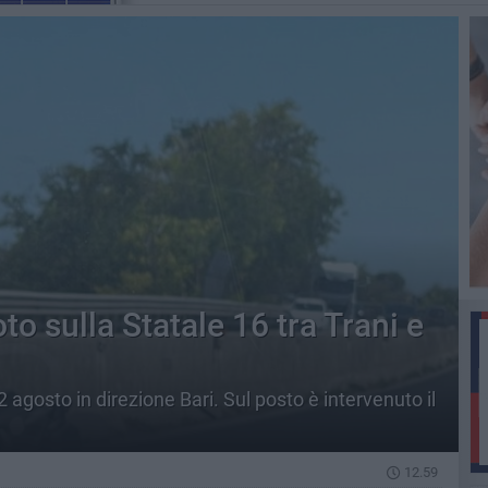
to sulla Statale 16 tra Trani e
 agosto in direzione Bari. Sul posto è intervenuto il
12.59