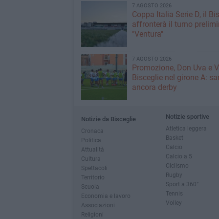
7 AGOSTO 2026
Coppa Italia Serie D, il Bi
affronterà il turno prelimi
"Ventura"
7 AGOSTO 2026
Promozione, Don Uva e V
Bisceglie nel girone A: sa
ancora derby
Notizie sportive
Notizie da Bisceglie
Atletica leggera
Cronaca
Basket
Politica
Calcio
Attualità
Calcio a 5
Cultura
Ciclismo
Spettacoli
Rugby
Territorio
Sport a 360°
Scuola
Tennis
Economia e lavoro
Volley
Associazioni
Religioni