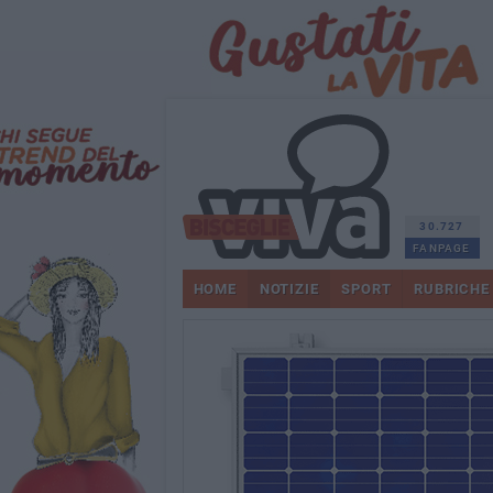
30.727
FANPAGE
HOME
NOTIZIE
SPORT
RUBRICHE