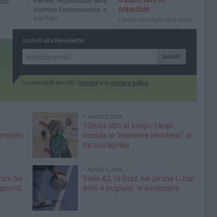
Ramelli, responsabile della
zzi,
ospedale
boutique Santamadonna, e
sua figlia
L’uomo era vigile ed è stato
portato al Bonomo di Andria
per accertamenti
Iscriviti alla Newsletter
Iscriviti
Iscrivendoti accetti i
termini
e la
privacy policy
7 AGOSTO 2026
10mila libri al borgo, l'Anpi
ompleto
ricorda le "memorie resistenti" di
tre biscegliesi
7 AGOSTO 2026
ani tre
Serie A2, la Diaz nel girone C con
 grandi
altre 4 pugliesi: le avversarie