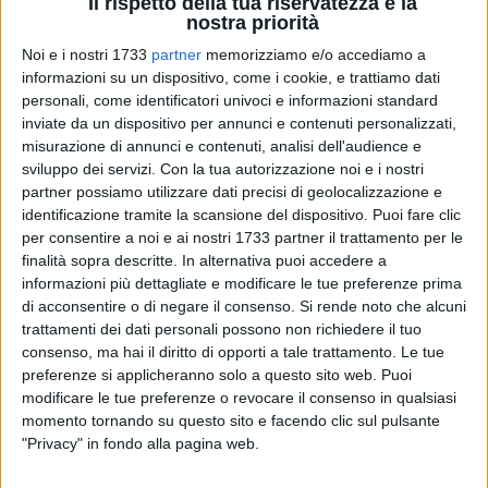
Il rispetto della tua riservatezza è la
nostra priorità
Noi e i nostri 1733
partner
memorizziamo e/o accediamo a
13
informazioni su un dispositivo, come i cookie, e trattiamo dati
personali, come identificatori univoci e informazioni standard
inviate da un dispositivo per annunci e contenuti personalizzati,
misurazione di annunci e contenuti, analisi dell'audience e
I finanzieri della Tenenza di Molfetta hanno chiuso il cerchio
sviluppo dei servizi.
Con la tua autorizzazione noi e i nostri
sul
sequestro di circa 2 tonnellate di marijuana
avvenuto a
partner possiamo utilizzare dati precisi di geolocalizzazione e
Bisceglie il 19 maggio scorso.
identificazione tramite la scansione del dispositivo. Puoi fare clic
per consentire a noi e ai nostri 1733 partner il trattamento per le
finalità sopra descritte. In alternativa puoi accedere a
I militari, agli ordini del tenente Chiara Iale, hanno eseguito
informazioni più dettagliate e modificare le tue preferenze prima
un'ordinanza cautelare in carcere, emessa dal giudice per le
di acconsentire o di negare il consenso.
Si rende noto che alcuni
indagini preliminari presso il Tribunale di Trani, a carico di un
trattamenti dei dati personali possono non richiedere il tuo
54enne biscegliese, con diversi precedenti penali nei
consenso, ma hai il diritto di opporti a tale trattamento. Le tue
confronti del quale è stato accertato l'effettivo e
preferenze si applicheranno solo a questo sito web. Puoi
consapevole coinvolgimento nella detenzione della sostanza
modificare le tue preferenze o revocare il consenso in qualsiasi
stupefacente.
momento tornando su questo sito e facendo clic sul pulsante
"Privacy" in fondo alla pagina web.
Un quantitativo considerevole che, immesse sull'illecito