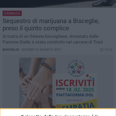
CRONACA
Sequestro di marijuana a Bisceglie,
preso il quinto complice
Si tratta di un 54enne biscegliese. Arrestato dalle
Fiamme Gialle, è stato condotto nel carcere di Trani
BISCEGLIE -
GIOVEDÌ 31 AGOSTO 2017
13.33