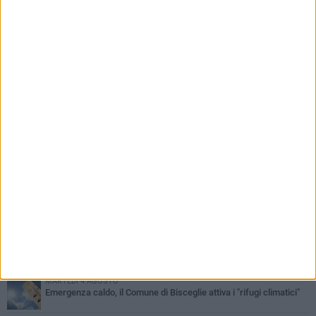
PIÙ LETTI QUESTA SETTIMANA
SABATO 1 AGOSTO
Contrasto allo spaccio di droga, due arresti dei carabinieri a
Bisceglie
MARTEDÌ 4 AGOSTO
Emergenza caldo, il Comune di Bisceglie attiva i "rifugi climatici"