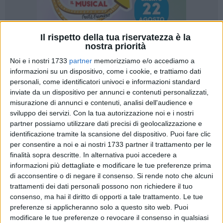
Il rispetto della tua riservatezza è la
nostra priorità
Noi e i nostri 1733
partner
memorizziamo e/o accediamo a
18
informazioni su un dispositivo, come i cookie, e trattiamo dati
personali, come identificatori univoci e informazioni standard
inviate da un dispositivo per annunci e contenuti personalizzati,
misurazione di annunci e contenuti, analisi dell'audience e
Il Comune di Bisceglie continua a potenziare la
sviluppo dei servizi.
Con la tua autorizzazione noi e i nostri
videosorveglianza in Città grazie a due finanziamenti
partner possiamo utilizzare dati precisi di geolocalizzazione e
ottenuti per un totale di oltre 250mila euro. In totale 29
identificazione tramite la scansione del dispositivo. Puoi fare clic
nuove telecamere e il miglioramento tecnologico delle sale
per consentire a noi e ai nostri 1733 partner il trattamento per le
operative: coinvolte tante zone della città, con attenzione
finalità sopra descritte. In alternativa puoi accedere a
soprattutto agli incroci, alle piazze, alle scuole, alla litoranea,
informazioni più dettagliate e modificare le tue preferenze prima
di acconsentire o di negare il consenso.
Si rende noto che alcuni
sia di ponente che di levante.
trattamenti dei dati personali possono non richiedere il tuo
consenso, ma hai il diritto di opporti a tale trattamento. Le tue
«L'Amministrazione comunale e gli uffici, in coordinamento
preferenze si applicheranno solo a questo sito web. Puoi
con il Comando di Polizia Locale e la Tenenza dei
modificare le tue preferenze o revocare il consenso in qualsiasi