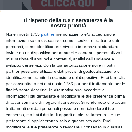
Il rispetto della tua riservatezza è la
nostra priorità
106
Noi e i nostri 1733
partner
memorizziamo e/o accediamo a
informazioni su un dispositivo, come i cookie, e trattiamo dati
personali, come identificatori univoci e informazioni standard
Interviene con toni critici il consigliere comunale di
inviate da un dispositivo per annunci e contenuti personalizzati,
opposizione Francesco Spina sulla gestione della sicurezza
misurazione di annunci e contenuti, analisi dell'audience e
urbana e della viabilità cittadina. In una nota, Spina
sviluppo dei servizi.
Con la tua autorizzazione noi e i nostri
partner possiamo utilizzare dati precisi di geolocalizzazione e
evidenzia problematiche che, a suo dire, stanno
identificazione tramite la scansione del dispositivo. Puoi fare clic
compromettendo l'efficacia dei soccorsi e la tutela dei
per consentire a noi e ai nostri 1733 partner il trattamento per le
cittadini: «Ambulanze che spesso non raggiungono per
finalità sopra descritte. In alternativa puoi accedere a
tempo i cittadini che chiedono soccorso a causa di
informazioni più dettagliate e modificare le tue preferenze prima
disorganizzazione pubblica – lavori caotici senza
di acconsentire o di negare il consenso.
Si rende noto che alcuni
programmazione, mancanza di controlli – e Vigili del Fuoco
trattamenti dei dati personali possono non richiedere il tuo
"bloccati" nel traffico selvaggio biscegliese, causato anche
consenso, ma hai il diritto di opporti a tale trattamento. Le tue
preferenze si applicheranno solo a questo sito web. Puoi
dalla mancata installazione di dissuasori al parcheggio nelle
modificare le tue preferenze o revocare il consenso in qualsiasi
zone nevralgiche della viabilità. Nel frattempo, la gente