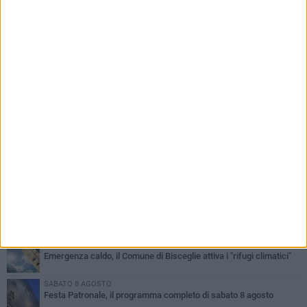
PIÙ LETTI QUESTA SETTIMANA
GIOVEDÌ 6 AGOSTO
Ragazzi biscegliesi diventano virali dopo un'esibizione
improvvisata in aeroporto a Roma-Fiumicino
MARTEDÌ 4 AGOSTO
Emergenza caldo, il Comune di Bisceglie attiva i "rifugi climatici"
SABATO 8 AGOSTO
Festa Patronale, il programma completo di sabato 8 agosto