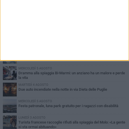
PIÙ LETTI QUESTA SETTIMANA
GIOVEDÌ 6 AGOSTO
Ragazzi biscegliesi diventano virali dopo un'esibizione
improvvisata in aeroporto a Roma-Fiumicino
MARTEDÌ 4 AGOSTO
Emergenza caldo, il Comune di Bisceglie attiva i "rifugi climatici"
MERCOLEDÌ 5 AGOSTO
Dramma alla spiaggia Bi-Marmi: un anziano ha un malore e perde
la vita
MARTEDÌ 4 AGOSTO
Due auto incendiate nella notte in via Dieta delle Puglie
MERCOLEDÌ 5 AGOSTO
Festa patronale, luna park gratuito per i ragazzi con disabilità
LUNEDÌ 3 AGOSTO
Turista francese raccoglie rifiuti alla spiaggia del Molo: «La gente
si sta ormai abituando»