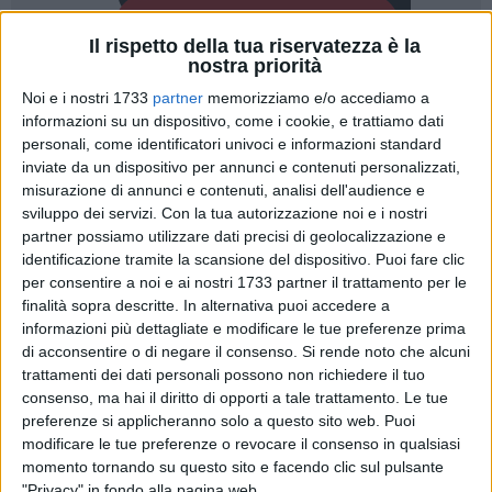
Il rispetto della tua riservatezza è la
nostra priorità
Noi e i nostri 1733
partner
memorizziamo e/o accediamo a
informazioni su un dispositivo, come i cookie, e trattiamo dati
personali, come identificatori univoci e informazioni standard
inviate da un dispositivo per annunci e contenuti personalizzati,
misurazione di annunci e contenuti, analisi dell'audience e
«Bisceglie sta vivendo settimane difficili e non è più tempo di
sviluppo dei servizi.
Con la tua autorizzazione noi e i nostri
propaganda o passerelle istituzionali. Serve assumersi
partner possiamo utilizzare dati precisi di geolocalizzazione e
responsabilità politiche precise e lavorare concretamente per
identificazione tramite la scansione del dispositivo. Puoi fare clic
per consentire a noi e ai nostri 1733 partner il trattamento per le
la sicurezza dei cittadini». Lo dichiarano il consigliere
finalità sopra descritte. In alternativa puoi accedere a
comunale di Fratelli d'Italia
Mimmo Spina
e il direttivo
informazioni più dettagliate e modificare le tue preferenze prima
cittadino del partito di Giorgia Meloni, a margine del
di acconsentire o di negare il consenso.
Si rende noto che alcuni
consiglio comunale monotematico dedicato all'emergenza
trattamenti dei dati personali possono non richiedere il tuo
sicurezza.
consenso, ma hai il diritto di opporti a tale trattamento. Le tue
preferenze si applicheranno solo a questo sito web. Puoi
«Abbiamo ribadito in aula ciò che denunciamo da tempo: il
modificare le tue preferenze o revocare il consenso in qualsiasi
momento tornando su questo sito e facendo clic sul pulsante
controllo del territorio è stato sottovalutato
"Privacy" in fondo alla pagina web.