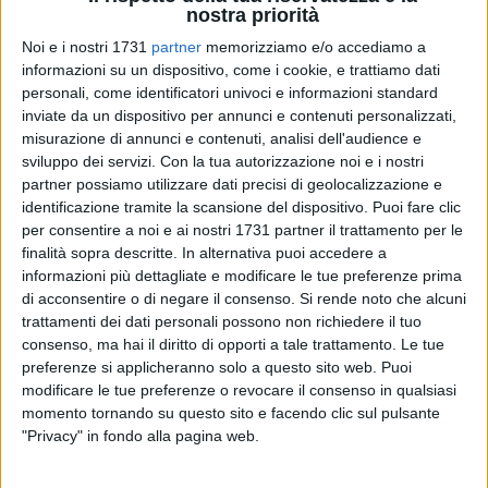
nostra priorità
Noi e i nostri 1731
partner
memorizziamo e/o accediamo a
informazioni su un dispositivo, come i cookie, e trattiamo dati
personali, come identificatori univoci e informazioni standard
31
inviate da un dispositivo per annunci e contenuti personalizzati,
misurazione di annunci e contenuti, analisi dell'audience e
sviluppo dei servizi.
Con la tua autorizzazione noi e i nostri
Sarà una location davvero suggestiva quella che farà da
partner possiamo utilizzare dati precisi di geolocalizzazione e
sfondo alla penultima serata del festival Sirene a Bisceglie. Il
identificazione tramite la scansione del dispositivo. Puoi fare clic
per consentire a noi e ai nostri 1731 partner il trattamento per le
festival approda oggi, sabato 20 luglio, dalle ore 19.00, sul
finalità sopra descritte. In alternativa puoi accedere a
percorso costiero di Ripalta – uno dei luoghi più evocativi
informazioni più dettagliate e modificare le tue preferenze prima
della città - dove i giovani coreografi Michele Ifigenia Colturi
di acconsentire o di negare il consenso.
Si rende noto che alcuni
e Michele Scappa presenteranno, in prima regionale,
trattamenti dei dati personali possono non richiedere il tuo
rispettivamente le performance site specific Amadriadi –
consenso, ma hai il diritto di opporti a tale trattamento. Le tue
solo version e There is a planet.
preferenze si applicheranno solo a questo sito web. Puoi
modificare le tue preferenze o revocare il consenso in qualsiasi
momento tornando su questo sito e facendo clic sul pulsante
La prima è una riflessione sul concetto di metamorfosi, che
"Privacy" in fondo alla pagina web.
attraverso il corpo della danzatrice, viene cristallizzata per
concedere all'occhio dello spettatore di gioire di questa