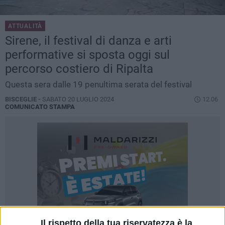
ATTUALITÀ
Sirene, il festival di danza e arti
performative si sposta oggi sul
percorso costiero di Ripalta
Questa sera dalle 19 penultima serata del festival
BISCEGLIE -
SABATO 20 LUGLIO 2024
12.06
COMUNICATO STAMPA
Il rispetto della tua riservatezza è la