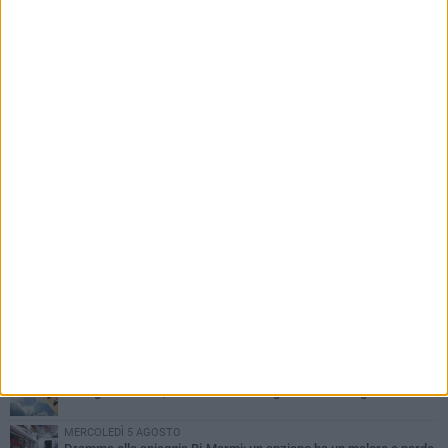
PIÙ LETTI QUESTA SETTIMANA
SABATO 1 AGOSTO
Contrasto allo spaccio di droga, due arresti dei carabinieri a
Bisceglie
VENERDÌ 31 LUGLIO
Torna l'appuntamento con la Pastasciutta antifascista a Bisceglie
MARTEDÌ 4 AGOSTO
Emergenza caldo, il Comune di Bisceglie attiva i "rifugi climatici"
MERCOLEDÌ 5 AGOSTO